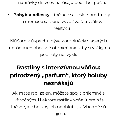
nahrávky dravcov narúšajú pocit bezpečia.
Pohyb a odlesky
– točiace sa, lesklé predmety
a meniace sa tiene vyvolávajú u vtákov
neistotu.
Kľúčom k úspechu býva kombinácia viacerých
metód a ich občasné obmieňanie, aby si vtáky na
podnety nezvykli.
Rastliny s intenzívnou vôňou:
prirodzený „parfum“, ktorý holuby
neznášajú
Ak máte radi zeleň, môžete spojiť príjemné s
užitočným. Niektoré rastliny voňajú pre nás
krásne, ale holuby ich neobľubujú. Vhodné sú
najmä: