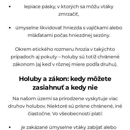
lepiace pásky, v ktorých sa môžu vtáky
zmrzačiť,
úmyselne likvidovať hniezda s vajíčkami alebo
mláďatami počas hniezdnej sezóny.
Okrem etického rozmeru hrozia v takýchto
prípadoch aj pokuty – holuby sú totiž chránené
zákonom (aj keď v rôznej miere podľa druhu).
Holuby a zákon: kedy môžete
zasiahnuť a kedy nie
Na našom území sa prirodzene vyskytuje viac
druhov holubov. Niektoré sú prísne chránené, iné
čiastočne. Vo všeobecnosti platí:
je zakázané úmyselne vtáky zabíjať alebo