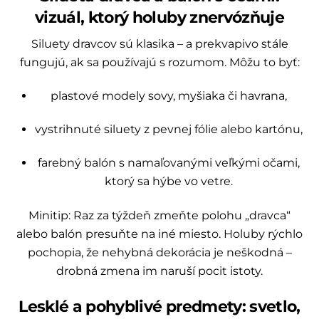
vizuál, ktorý holuby znervózňuje
Siluety dravcov sú klasika – a prekvapivo stále
fungujú, ak sa používajú s rozumom. Môžu to byť:
plastové modely sovy, myšiaka či havrana,
vystrihnuté siluety z pevnej fólie alebo kartónu,
farebný balón s namaľovanými veľkými očami,
ktorý sa hýbe vo vetre.
Minitip: Raz za týždeň zmeňte polohu „dravca“
alebo balón presuňte na iné miesto. Holuby rýchlo
pochopia, že nehybná dekorácia je neškodná –
drobná zmena im naruší pocit istoty.
Lesklé a pohyblivé predmety: svetlo,