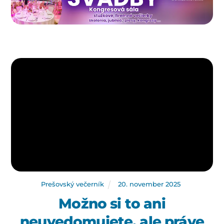
Prešovský večerník
20
.
november
2025
Možno si to ani
neuvedomujete, ale práve