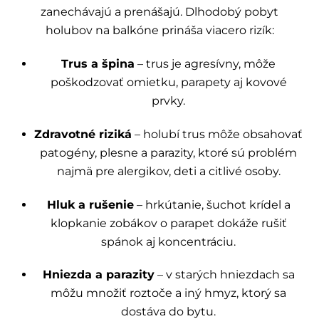
zanechávajú a prenášajú. Dlhodobý pobyt
holubov na balkóne prináša viacero rizík:
Trus a špina
– trus je agresívny, môže
poškodzovať omietku, parapety aj kovové
prvky.
Zdravotné riziká
– holubí trus môže obsahovať
patogény, plesne a parazity, ktoré sú problém
najmä pre alergikov, deti a citlivé osoby.
Hluk a rušenie
– hrkútanie, šuchot krídel a
klopkanie zobákov o parapet dokáže rušiť
spánok aj koncentráciu.
Hniezda a parazity
– v starých hniezdach sa
môžu množiť roztoče a iný hmyz, ktorý sa
dostáva do bytu.