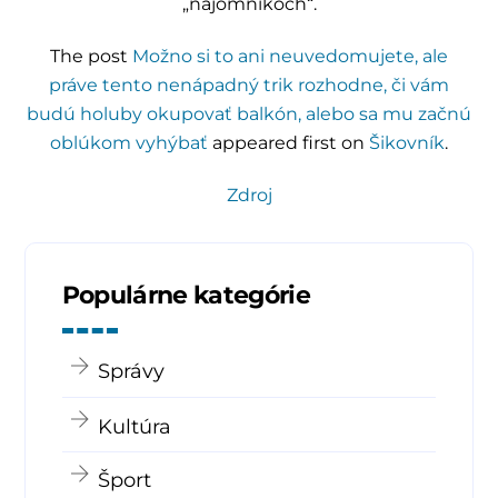
„nájomníkoch“.
The post
Možno si to ani neuvedomujete, ale
práve tento nenápadný trik rozhodne, či vám
budú holuby okupovať balkón, alebo sa mu začnú
oblúkom vyhýbať
appeared first on
Šikovník
.
Zdroj
Populárne kategórie
Správy
Kultúra
Šport