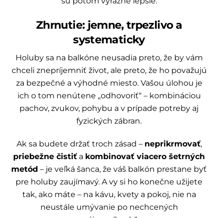
sú potom výrazne lepšie.
Zhrnutie: jemne, trpezlivo a
systematicky
Holuby sa na balkóne neusadia preto, že by vám
chceli znepríjemniť život, ale preto, že ho považujú
za bezpečné a výhodné miesto. Vašou úlohou je
ich o tom nenútene „odhovoriť“ – kombináciou
pachov, zvukov, pohybu a v prípade potreby aj
fyzických zábran.
Ak sa budete držať troch zásad –
neprikrmovať
,
priebežne čistiť
a
kombinovať viacero šetrných
metód
– je veľká šanca, že váš balkón prestane byť
pre holuby zaujímavý. A vy si ho konečne užijete
tak, ako máte – na kávu, kvety a pokoj, nie na
neustále umývanie po nechcených