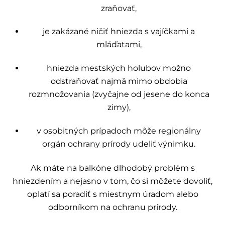
zraňovať,
je zakázané ničiť hniezda s vajíčkami a
mláďatami,
hniezda mestských holubov možno
odstraňovať najmä mimo obdobia
rozmnožovania (zvyčajne od jesene do konca
zimy),
v osobitných prípadoch môže regionálny
orgán ochrany prírody udeliť výnimku.
Ak máte na balkóne dlhodobý problém s
hniezdením a nejasno v tom, čo si môžete dovoliť,
oplatí sa poradiť s miestnym úradom alebo
odborníkom na ochranu prírody.