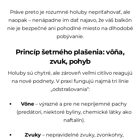
Práve preto je rozumné holuby nepriťahovať, ale
naopak – nenápadne im dať najavo, že váš balkón
nie je bezpečné ani pohodlné miesto na dlhodobé
pobývanie.
Princíp šetrného plašenia: vôňa,
zvuk, pohyb
Holuby sú chytré, ale zároveň veľmi citlivo reagujú
na nové podnety. V praxi fungujú najmä tri línie
„odstrašovania“:
Vône
– výrazné a pre ne nepríjemné pachy
(predátori, niektoré byliny, chemické látky ako
naftalín).
Zvuky
– nepravidelné zvuky, zvonkohry,