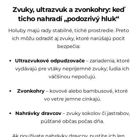
Zvuky, ultrazvuk a zvonkohry: keď
ticho nahradí „podozrivý hluk“
Holuby majú rady stabilné, tiché prostredie. Preto
ich môžu odradiť aj zvuky, ktoré narúšajú pocit
bezpečia:
Ultrazvukové odpudzovače
– zariadenia, ktoré
vydávajú pre vtáky nepríjemné zvuky; ľudia ich
väčšinou nepočujú.
Zvonkohry
– kovové alebo bambusové, ktoré
vo vetre jemne cinkajú.
Nahrávky dravcov
– zvuky sokolov či jastrabov,
púšťané občas počas dňa.
Ak používate nahrávky dravcov, pustite ich len