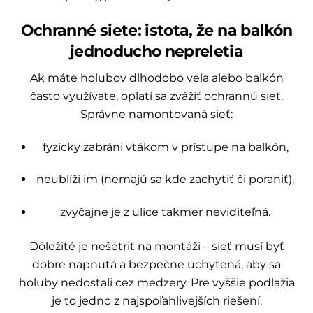
Ochranné siete: istota, že na balkón
jednoducho nepreletia
Ak máte holubov dlhodobo veľa alebo balkón
často využívate, oplatí sa zvážiť ochrannú sieť.
Správne namontovaná sieť:
fyzicky zabráni vtákom v prístupe na balkón,
neublíži im (nemajú sa kde zachytiť či poraniť),
zvyčajne je z ulice takmer neviditeľná.
Dôležité je nešetriť na montáži – sieť musí byť
dobre napnutá a bezpečne uchytená, aby sa
holuby nedostali cez medzery. Pre vyššie podlažia
je to jedno z najspoľahlivejších riešení.