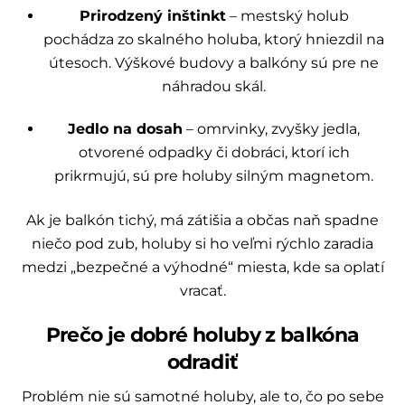
Prirodzený inštinkt
– mestský holub
pochádza zo skalného holuba, ktorý hniezdil na
útesoch. Výškové budovy a balkóny sú pre ne
náhradou skál.
Jedlo na dosah
– omrvinky, zvyšky jedla,
otvorené odpadky či dobráci, ktorí ich
prikrmujú, sú pre holuby silným magnetom.
Ak je balkón tichý, má zátišia a občas naň spadne
niečo pod zub, holuby si ho veľmi rýchlo zaradia
medzi „bezpečné a výhodné“ miesta, kde sa oplatí
vracať.
Prečo je dobré holuby z balkóna
odradiť
Problém nie sú samotné holuby, ale to, čo po sebe