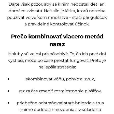
Dajte však pozor, aby sa k nim nedostali deti ani
domáce zvieratá. Naftalín je látka, ktorú netreba
používať vo veľkom množstve – stačí pár guľôčok
a pravidelne kontrolovať účinok.
Prečo kombinovať viacero metód
naraz
Holuby sú veľmi prispôsobivé. To, čo ich prvé dni
vystraší, môže po čase prestať fungovať. Preto je
najlepšia stratégia:
skombinovať vôňu, pohyb aj zvuk,
raz za čas zmeniť rozmiestnenie plašičov,
priebežne odstraňovať staré hniezda a trus
(mimo obdobia hniezdenia a v súlade so