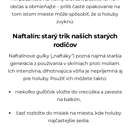
občas a obmieňajte – príliš časté opakovanie na
tom istom mieste môže spôsobiť, že si holuby
zvyknú.
Naftalín: starý trik našich starých
rodičov
Naftalínové guľky („naftáky“) pozná najmä staršia
generácia z používania v skriniach proti moliam.
Ich intenzívna, dlhotrvajúca vôňa je nepríjemná aj
pre holuby. Použiť ich môžete takto:
niekoľko guľôčok vložte do vrecúška a zaveste
na balkón,
časť rozložte do misiek na miesta, kde holuby
najčastejšie sedia.