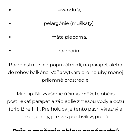
levanduľa,
pelargónie (muškáty),
mäta pieporná,
rozmarín.
Rozmiestnite ich popri zábradlí, na parapet alebo
do rohov balkóna. Vôňa vytvára pre holuby menej
príjemné prostredie.
Minitip: Na zvýšenie účinku môžete občas
postriekať parapet a zábradlie zmesou vody a octu
(približne 1 : 1). Pre holuby je tento pach výrazný a
nepríjemný, pre vás po chvíli vyprchá.
Psie a mačacie chlpy: nenápadný