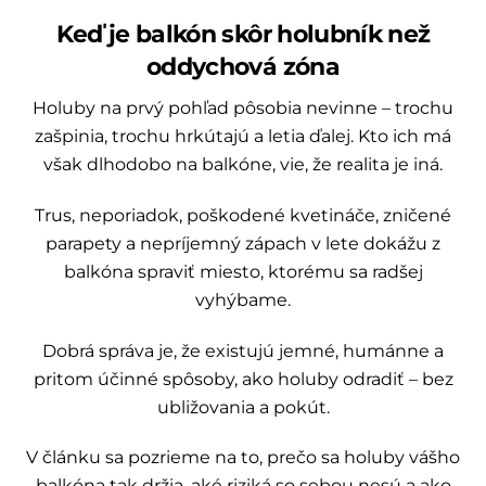
Keď je balkón skôr holubník než
oddychová zóna
Holuby na prvý pohľad pôsobia nevinne – trochu
zašpinia, trochu hrkútajú a letia ďalej. Kto ich má
však dlhodobo na balkóne, vie, že realita je iná.
Trus, neporiadok, poškodené kvetináče, zničené
parapety a nepríjemný zápach v lete dokážu z
balkóna spraviť miesto, ktorému sa radšej
vyhýbame.
Dobrá správa je, že existujú jemné, humánne a
pritom účinné spôsoby, ako holuby odradiť – bez
ubližovania a pokút.
V článku sa pozrieme na to, prečo sa holuby vášho
balkóna tak držia, aké riziká so sebou nesú a ako