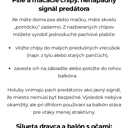
signál predátora
Ak máte doma psa alebo mačku, máte skvelú
„pomôcku“ zadarmo. Z nazbieraných chlpov
môžete vyrobiť jednoduché pachové plašiče:
vložte chlpy do malých priedušných vrecúšok
(napr. z tylu alebo starých pančúch),
zaveste ich na zábradlie alebo položte do rohov
balkóna.
Holuby vnímajú pach predátorov ako jasný signál,
že miesto nemusí byť bezpečné. Výsledok nebýva
okamžitý, ale pri dlhšom používaní sa balkón stáva
pre vtáky menej atraktívny.
Silueta dravca a balón s očami: