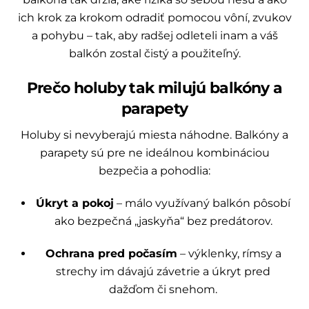
ich krok za krokom odradiť pomocou vôní, zvukov
a pohybu – tak, aby radšej odleteli inam a váš
balkón zostal čistý a použiteľný.
Prečo holuby tak milujú balkóny a
parapety
Holuby si nevyberajú miesta náhodne. Balkóny a
parapety sú pre ne ideálnou kombináciou
bezpečia a pohodlia:
Úkryt a pokoj
– málo využívaný balkón pôsobí
ako bezpečná „jaskyňa“ bez predátorov.
Ochrana pred počasím
– výklenky, rímsy a
strechy im dávajú závetrie a úkryt pred
dažďom či snehom.