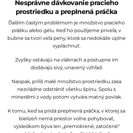
Nesprávne dávkovanie pracieho
prostriedku a preplnená práčka
Ďalším častým problémom je množstvo pracieho
prášku alebo gélu. Keď ho použijeme priveľa, v
bubne sa tvorí veľa peny, ktorá sa nedokáže úplne
vypláchnuť.
Zvyšky ostávajú na vláknach a postupne im
dodávajú sivý, unavený vzhľad.
Naopak, príliš malé množstvo prostriedku zasa
nezvládne odstrániť všetku špinu. Spolu s
minerálmi z vody potom vytvára matný povlak.
K tomu, keď sa pridá preplnená práčka, v ktorej sa
bielizeň nemá priestor voľne pohybovať,
výsledkom býva len „premokrené, zatočené“