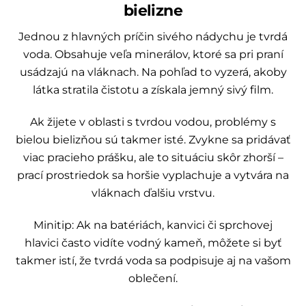
bielizne
Jednou z hlavných príčin sivého nádychu je tvrdá
voda. Obsahuje veľa minerálov, ktoré sa pri praní
usádzajú na vláknach. Na pohľad to vyzerá, akoby
látka stratila čistotu a získala jemný sivý film.
Ak žijete v oblasti s tvrdou vodou, problémy s
bielou bielizňou sú takmer isté. Zvykne sa pridávať
viac pracieho prášku, ale to situáciu skôr zhorší –
prací prostriedok sa horšie vyplachuje a vytvára na
vláknach ďalšiu vrstvu.
Minitip: Ak na batériách, kanvici či sprchovej
hlavici často vidíte vodný kameň, môžete si byť
takmer istí, že tvrdá voda sa podpisuje aj na vašom
oblečení.