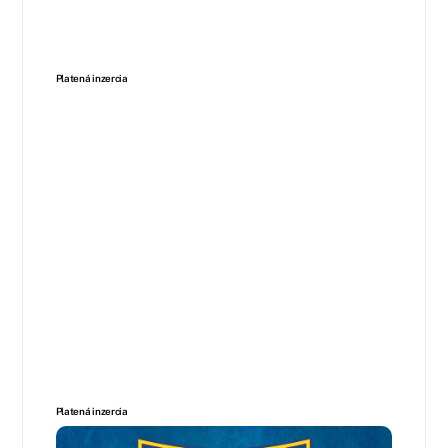
Platená inzercia
Platená inzercia