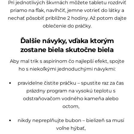
Pri jednotlivých škvrnách môžete tabletu rozdrviť
priamo na fľak, navlhčiť, jemne votrieť do látky a
nechať pôsobiť približne 2 hodiny. Až potom dajte
oblečenie do práčky.
Ďalšie návyky, vďaka ktorým
zostane biela skutočne biela
Aby mal trik s aspirínom čo najlepší efekt, spojte
ho s niekoľkými jednoduchými návykmi:
pravidelne čistite práčku – spustite raz za čas
prázdny program na vysokú teplotu s
odstraňovačom vodného kameňa alebo
octom,
nikdy nepreplňujte bubon – bielizeň sa musí
voľne hýbať,