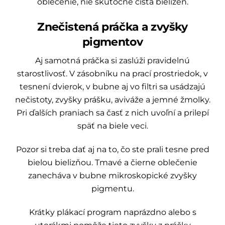
oblečenie, nie skutočne čistá bielizeň.
Znečistená práčka a zvyšky
pigmentov
Aj samotná práčka si zaslúži pravidelnú
starostlivosť. V zásobníku na prací prostriedok, v
tesnení dvierok, v bubne aj vo filtri sa usádzajú
nečistoty, zvyšky prášku, aviváže a jemné žmolky.
Pri ďalších praniach sa časť z nich uvoľní a prilepí
späť na biele veci.
Pozor si treba dať aj na to, čo ste prali tesne pred
bielou bielizňou. Tmavé a čierne oblečenie
zanecháva v bubne mikroskopické zvyšky
pigmentu.
Krátky plákací program naprázdno alebo s