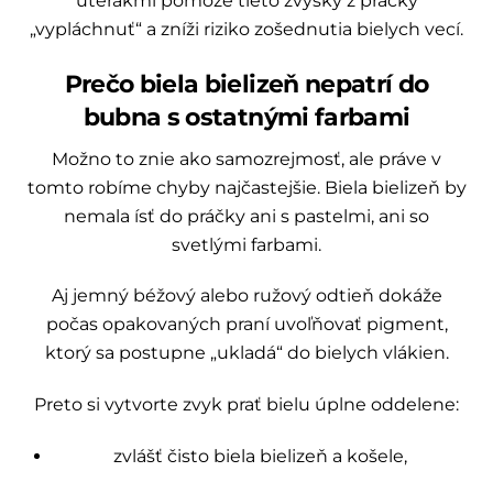
uterákmi pomôže tieto zvyšky z práčky
„vypláchnuť“ a zníži riziko zošednutia bielych vecí.
Prečo biela bielizeň nepatrí do
bubna s ostatnými farbami
Možno to znie ako samozrejmosť, ale práve v
tomto robíme chyby najčastejšie. Biela bielizeň by
nemala ísť do práčky ani s pastelmi, ani so
svetlými farbami.
Aj jemný béžový alebo ružový odtieň dokáže
počas opakovaných praní uvoľňovať pigment,
ktorý sa postupne „ukladá“ do bielych vlákien.
Preto si vytvorte zvyk prať bielu úplne oddelene:
zvlášť čisto biela bielizeň a košele,