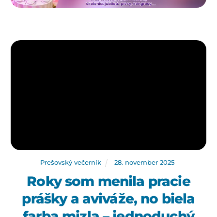
Prešovský večerník
28
.
november
2025
Roky som menila pracie
prášky a aviváže, no biela
farba mizla – jednoduchý