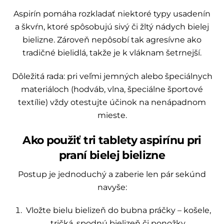
Aspirín pomáha rozkladať niektoré typy usadenín
a škvŕn, ktoré spôsobujú sivý či žltý nádych bielej
bielizne. Zároveň nepôsobí tak agresívne ako
tradičné bielidlá, takže je k vláknam šetrnejší.
Dôležitá rada: pri veľmi jemných alebo špeciálnych
materiáloch (hodváb, vlna, špeciálne športové
textílie) vždy otestujte účinok na nenápadnom
mieste.
Ako použiť tri tablety aspirínu pri
praní bielej bielizne
Postup je jednoduchý a zaberie len pár sekúnd
navyše:
Vložte bielu bielizeň do bubna práčky – košele,
tričká, spodnú bielizeň či ponožky.