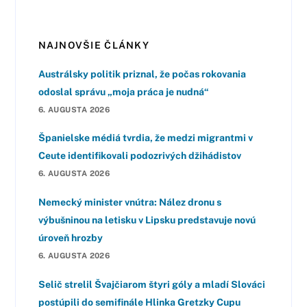
NAJNOVŠIE ČLÁNKY
Austrálsky politik priznal, že počas rokovania
odoslal správu „moja práca je nudná“
6. AUGUSTA 2026
Španielske médiá tvrdia, že medzi migrantmi v
Ceute identifikovali podozrivých džihádistov
6. AUGUSTA 2026
Nemecký minister vnútra: Nález dronu s
výbušninou na letisku v Lipsku predstavuje novú
úroveň hrozby
6. AUGUSTA 2026
Selič strelil Švajčiarom štyri góly a mladí Slováci
postúpili do semifinále Hlinka Gretzky Cupu