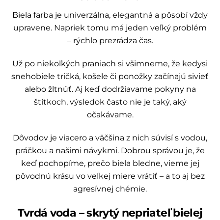
Biela farba je univerzálna, elegantná a pôsobí vždy
upravene. Napriek tomu má jeden veľký problém
– rýchlo prezrádza čas.
Už po niekoľkých praniach si všimneme, že kedysi
snehobiele tričká, košele či ponožky začínajú sivieť
alebo žltnúť. Aj keď dodržiavame pokyny na
štítkoch, výsledok často nie je taký, aký
očakávame.
Dôvodov je viacero a väčšina z nich súvisí s vodou,
práčkou a našimi návykmi. Dobrou správou je, že
keď pochopíme, prečo biela bledne, vieme jej
pôvodnú krásu vo veľkej miere vrátiť – a to aj bez
agresívnej chémie.
Tvrdá voda – skrytý nepriateľ bielej