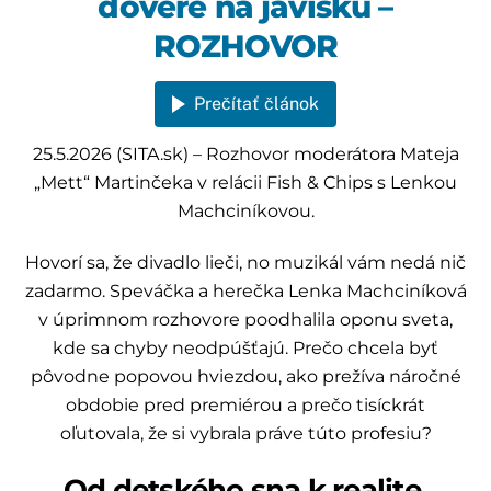
dôvere na javisku –
ROZHOVOR
Prečítať článok
25.5.2026 (SITA.sk) – Rozhovor moderátora Mateja
„Mett“ Martinčeka v relácii Fish & Chips s Lenkou
Machciníkovou.
Hovorí sa, že divadlo lieči, no muzikál vám nedá nič
zadarmo. Speváčka a herečka Lenka Machciníková
v úprimnom rozhovore poodhalila oponu sveta,
kde sa chyby neodpúšťajú. Prečo chcela byť
pôvodne popovou hviezdou, ako prežíva náročné
obdobie pred premiérou a prečo tisíckrát
oľutovala, že si vybrala práve túto profesiu?
Od detského sna k realite,