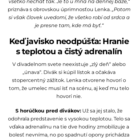
všetko nechať tak. Je to u mňa na dennej báze,“
priznáva s obrovskou úprimnosťou Lenka.
„Potom
si však človek uvedomí, že všetko robí od srdca a
je presne tam, kde má byť.“
Keď javisko neodpúšťa: Hranie
s teplotou a čistý adrenalín
V divadelnom svete neexistuje „zlý deň“ alebo
„únava“. Divák si kúpil lístok a očakáva
stopercentný zážitok. Lenka otvorene hovorí o
tom, že umelec musí ísť na scénu, aj keď mu telo
hovorí nie.
S horúčkou pred divákov:
Už sa jej stalo, že
odohrala predstavenie s vysokou teplotou. Telo sa
vďaka adrenalínu na tie dve hodiny zmobilizuje a
bolesť nevníma, no po spadnutí opony prichádza