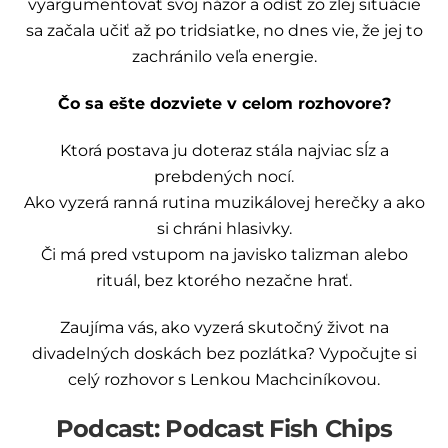
vyargumentovať svoj názor a odísť zo zlej situácie
sa začala učiť až po tridsiatke, no dnes vie, že jej to
zachránilo veľa energie.
Čo sa ešte dozviete v celom rozhovore?
Ktorá postava ju doteraz stála najviac sĺz a
prebdených nocí.
Ako vyzerá ranná rutina muzikálovej herečky a ako
si chráni hlasivky.
Či má pred vstupom na javisko talizman alebo
rituál, bez ktorého nezačne hrať.
Zaujíma vás, ako vyzerá skutočný život na
divadelných doskách bez pozlátka? Vypočujte si
celý rozhovor s Lenkou Machciníkovou.
Podcast: Podcast Fish Chips