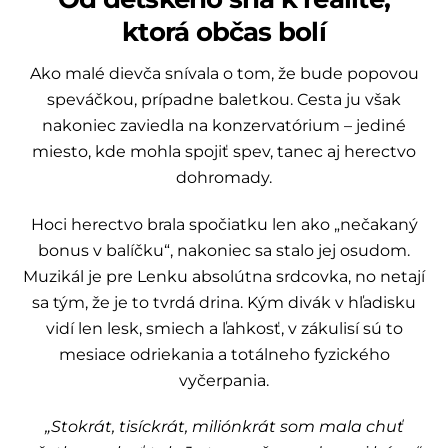
ktorá občas bolí
Ako malé dievča snívala o tom, že bude popovou
speváčkou, prípadne baletkou. Cesta ju však
nakoniec zaviedla na konzervatórium – jediné
miesto, kde mohla spojiť spev, tanec aj herectvo
dohromady.
Hoci herectvo brala spočiatku len ako „nečakaný
bonus v balíčku“, nakoniec sa stalo jej osudom.
Muzikál je pre Lenku absolútna srdcovka, no netají
sa tým, že je to tvrdá drina. Kým divák v hľadisku
vidí len lesk, smiech a ľahkosť, v zákulisí sú to
mesiace odriekania a totálneho fyzického
vyčerpania.
„Stokrát, tisíckrát, miliónkrát som mala chuť