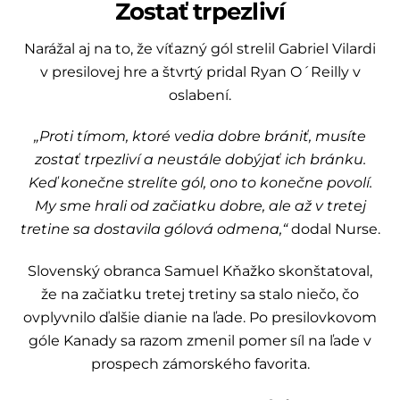
Zostať trpezliví
Narážal aj na to, že víťazný gól strelil Gabriel Vilardi
v presilovej hre a štvrtý pridal Ryan O´Reilly v
oslabení.
„Proti tímom, ktoré vedia dobre brániť, musíte
zostať trpezliví a neustále dobýjať ich bránku.
Keď konečne strelíte gól, ono to konečne povolí.
My sme hrali od začiatku dobre, ale až v tretej
tretine sa dostavila gólová odmena,“
dodal Nurse.
Slovenský obranca Samuel Kňažko skonštatoval,
že na začiatku tretej tretiny sa stalo niečo, čo
ovplyvnilo ďalšie dianie na ľade. Po presilovkovom
góle Kanady sa razom zmenil pomer síl na ľade v
prospech zámorského favorita.