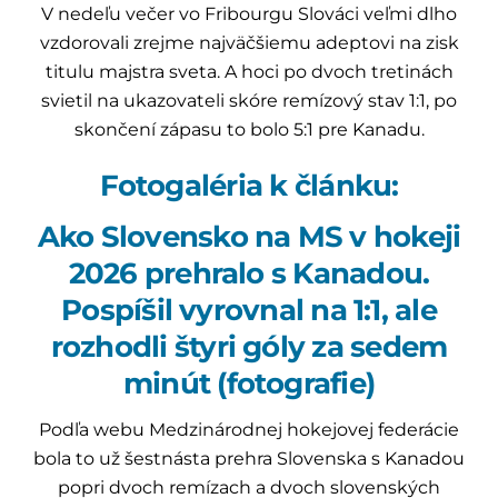
V nedeľu večer vo Fribourgu Slováci veľmi dlho
vzdorovali zrejme najväčšiemu adeptovi na zisk
titulu majstra sveta. A hoci po dvoch tretinách
svietil na ukazovateli skóre remízový stav 1:1, po
skončení zápasu to bolo 5:1 pre Kanadu.
Fotogaléria k článku:
Ako Slovensko na MS v hokeji
2026 prehralo s Kanadou.
Pospíšil vyrovnal na 1:1, ale
rozhodli štyri góly za sedem
minút (fotografie)
Podľa webu Medzinárodnej hokejovej federácie
bola to už šestnásta prehra Slovenska s Kanadou
popri dvoch remízach a dvoch slovenských