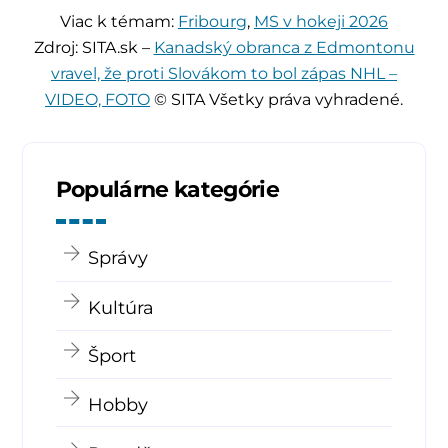
Viac k témam:
Fribourg
,
MS v hokeji 2026
Zdroj: SITA.sk –
Kanadský obranca z Edmontonu
vravel, že proti Slovákom to bol zápas NHL –
VIDEO, FOTO
© SITA Všetky práva vyhradené.
Populárne kategórie
Správy
Kultúra
Šport
Hobby