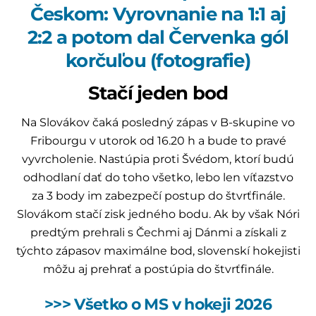
Českom: Vyrovnanie na 1:1 aj
2:2 a potom dal Červenka gól
korčuľou (fotografie)
Stačí jeden bod
Na Slovákov čaká posledný zápas v B-skupine vo
Fribourgu v utorok od 16.20 h a bude to pravé
vyvrcholenie. Nastúpia proti Švédom, ktorí budú
odhodlaní dať do toho všetko, lebo len víťazstvo
za 3 body im zabezpečí postup do štvrťfinále.
Slovákom stačí zisk jedného bodu. Ak by však Nóri
predtým prehrali s Čechmi aj Dánmi a získali z
týchto zápasov maximálne bod, slovenskí hokejisti
môžu aj prehrať a postúpia do štvrťfinále.
>>> Všetko o MS v hokeji 2026