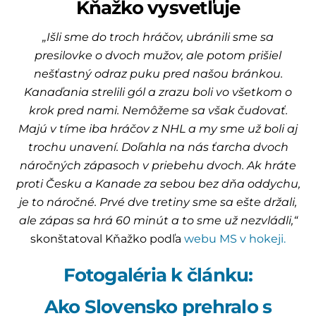
Kňažko vysvetľuje
„Išli sme do troch hráčov, ubránili sme sa
presilovke o dvoch mužov, ale potom prišiel
nešťastný odraz puku pred našou bránkou.
Kanaďania strelili gól a zrazu boli vo všetkom o
krok pred nami. Nemôžeme sa však čudovať.
Majú v tíme iba hráčov z NHL a my sme už boli aj
trochu unavení. Doľahla na nás ťarcha dvoch
náročných zápasoch v priebehu dvoch. Ak hráte
proti Česku a Kanade za sebou bez dňa oddychu,
je to náročné. Prvé dve tretiny sme sa ešte držali,
ale zápas sa hrá 60 minút a to sme už nezvládli,“
skonštatoval Kňažko podľa
webu MS v hokeji.
Fotogaléria k článku:
Ako Slovensko prehralo s