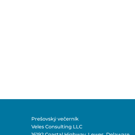
Prešovský večerník
Veles Consulting LLC
16192 Coastal Highway, Lewes, Delaware