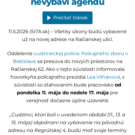
nevybaví agendu
Prečítať článok
11.5.2026 (SITA.sk) – Všetky úkony budú vybavené
už na novej adrese na Račianskej ulici.
Oddelenie
cudzineckej polície
Policajného zboru v
Bratislave
sa presúva do nových priestorov na
Račianskej 62. Ako v tejto súvislosti informovala
hovorkyňa policajného prezídia
Lea Vilhanová
, v
súvislosti so sťahovaním bude pracovisko
od
pondelka 11. mája do nedele 17. mája
pre
verejnosť dočasne úplne uzavreté.
„Cudzinci, ktorí boli v uvedenom období (11., 13. a
15. mája) objednaní na vybavenie na pôvodnú
adresu na Regrútskej 4, budú mať svoje termíny