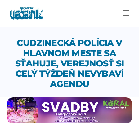
Skip
to
Men
content
CUDZINECKÁ POLÍCIA V
HLAVNOM MESTE SA
SŤAHUJE, VEREJNOSŤ SI
CELÝ TÝŽDEŇ NEVYBAVÍ
AGENDU