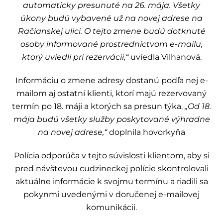
automaticky presunuté na 26. mája. Všetky
úkony budú vybavené už na novej adrese na
Račianskej ulici. O tejto zmene budú dotknuté
osoby informované prostredníctvom e-mailu,
ktorý uviedli pri rezervácii,“
uviedla Vilhanová.
Informáciu o zmene adresy dostanú podľa nej e-
mailom aj ostatní klienti, ktorí majú rezervovaný
termín po 18. máji a ktorých sa presun týka.
„Od 18.
mája budú všetky služby poskytované výhradne
na novej adrese,“
doplnila hovorkyňa
Polícia odporúča v tejto súvislosti klientom, aby si
pred návštevou cudzineckej polície skontrolovali
aktuálne informácie k svojmu termínu a riadili sa
pokynmi uvedenými v doručenej e-mailovej
komunikácii.