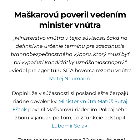
Maškarovú poveril vedením
minister vnútra
„Ministerstvo vnútra v tejto súvislosti čaká na
definitívne určenie termínu pre zasadnutie
brannobezpečnostného výboru, ktorý musí byť
pri vypočutí kandidátky uznášaniaschopný,“
uviedol pre agentúru SITA hovorca rezortu vnútra
Matej Neumann
.
Doplnil, že v súčasnosti si poslanci ešte čerpajú
riadne dovolenky.
Minister vnútra
Matúš Šutaj
Eštok
poveril Maškarovú riadením Policajného
zboru v januári po tom, čo z funkcie odstúpil
Ľubomír Solák
.