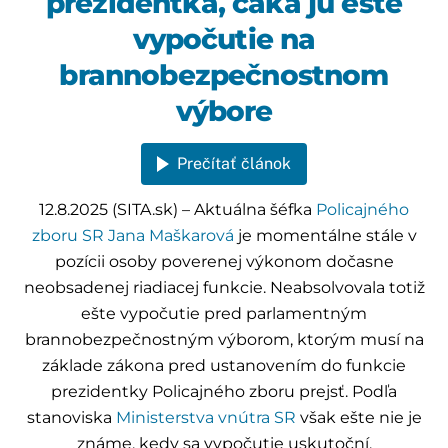
prezidentka, čaká ju ešte
vypočutie na
brannobezpečnostnom
výbore
Prečítať článok
12.8.2025 (SITA.sk) – Aktuálna šéfka
Policajného
zboru SR
Jana Maškarová
je momentálne stále v
pozícii osoby poverenej výkonom dočasne
neobsadenej riadiacej funkcie. Neabsolvovala totiž
ešte vypočutie pred parlamentným
brannobezpečnostným výborom, ktorým musí na
základe zákona pred ustanovením do funkcie
prezidentky Policajného zboru prejsť. Podľa
stanoviska
Ministerstva vnútra SR
však ešte nie je
známe, kedy sa vypočutie uskutoční.