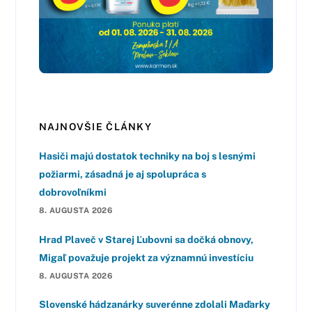
NAJNOVŠIE ČLÁNKY
Hasiči majú dostatok techniky na boj s lesnými
požiarmi, zásadná je aj spolupráca s
dobrovoľníkmi
8. AUGUSTA 2026
Hrad Plaveč v Starej Ľubovni sa dočká obnovy,
Migaľ považuje projekt za významnú investíciu
8. AUGUSTA 2026
Slovenské hádzanárky suverénne zdolali Maďarky