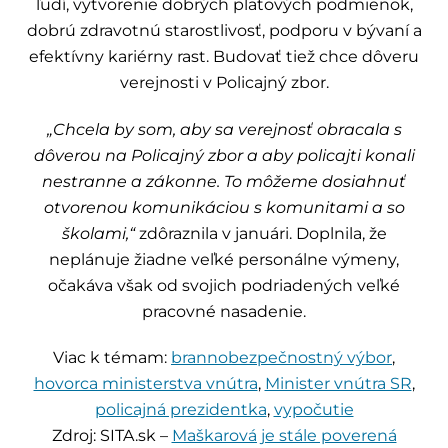
ľudí, vytvorenie dobrých platových podmienok,
dobrú zdravotnú starostlivosť, podporu v bývaní a
efektívny kariérny rast. Budovať tiež chce dôveru
verejnosti v Policajný zbor.
„Chcela by som, aby sa verejnosť obracala s
dôverou na Policajný zbor a aby policajti konali
nestranne a zákonne. To môžeme dosiahnuť
otvorenou komunikáciou s komunitami a so
školami,“
zdôraznila v januári. Doplnila, že
neplánuje žiadne veľké personálne výmeny,
očakáva však od svojich podriadených veľké
pracovné nasadenie.
Viac k témam:
brannobezpečnostný výbor
,
hovorca ministerstva vnútra
,
Minister vnútra SR
,
policajná prezidentka
,
vypočutie
Zdroj: SITA.sk –
Maškarová je stále poverená