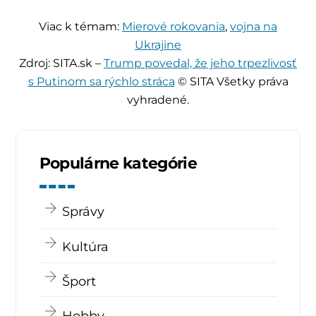
Viac k témam:
Mierové rokovania
,
vojna na
Ukrajine
Zdroj: SITA.sk –
Trump povedal, že jeho trpezlivosť
s Putinom sa rýchlo stráca
© SITA Všetky práva
vyhradené.
Populárne kategórie
Správy
Kultúra
Šport
Hobby