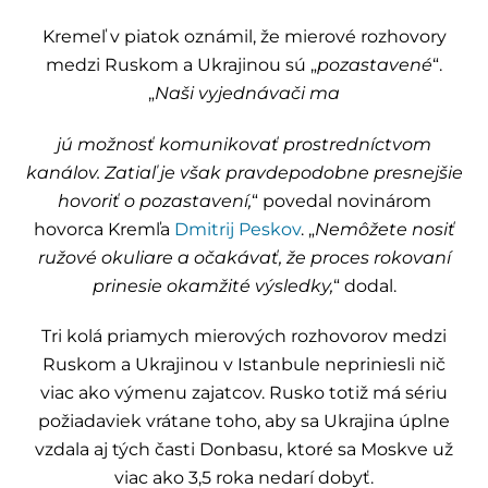
Kremeľ v piatok oznámil, že mierové rozhovory
medzi Ruskom a Ukrajinou sú „
pozastavené
“.
„
Naši vyjednávači ma
jú možnosť komunikovať prostredníctvom
kanálov. Zatiaľ je však pravdepodobne presnejšie
hovoriť o pozastavení,
“ povedal novinárom
hovorca Kremľa
Dmitrij Peskov
. „
Nemôžete nosiť
ružové okuliare a očakávať, že proces rokovaní
prinesie okamžité výsledky,
“ dodal.
Tri kolá priamych mierových rozhovorov medzi
Ruskom a Ukrajinou v Istanbule nepriniesli nič
viac ako výmenu zajatcov. Rusko totiž má sériu
požiadaviek vrátane toho, aby sa Ukrajina úplne
vzdala aj tých časti Donbasu, ktoré sa Moskve už
viac ako 3,5 roka nedarí dobyť.