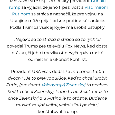
12.9.2025 (SITA.sk) – Americký prezident
Donald
Trump
sa vyjadril, že jeho trpezlivosť s
Vladimirom
Putinom
sa stráca a naznačil, že pre vojnu na
Ukrajine môže prijať prísne protiruské sankcie.
Podľa Trumpa však aj Kyjev má urobiť ústupky.
„
Nejako sa to stráca a stráca sa to rýchlo,
“
povedal Trump pre televíziu Fox News, keď dostal
otázku, či jeho trpezlivosť nevyčerpáva ruské
odmietanie ukončiť konflikt.
Prezident USA však dodal, že
„na tanec treba
dvoch.
“
„Je to prekvapujúce. Keď to chcel urobiť
Putin, (prezident
Volodymyr) Zelenskyj
to nechcel.
Keď to chcel Zelenskyj, Putin to nechcel. Teraz to
chce Zelenskyj a u Putina je to otázne. Budeme
musieť zaujať veľmi, veľmi silnú pozíciu
,“
konštatoval Trump.