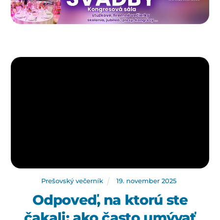
Prešovský večerník
19
.
november
2025
Odpoveď, na ktorú ste
čakali: ako často umývať