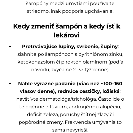
šampóny medzi umytiami používajte
striedmo, inak podporia upchávanie.
Kedy zmeniť šampón a kedy ísť k
lekárovi
Pretrvávajúce lupiny, svrbenie, šupiny
:
siahnite po šampónoch s pyrithiónom zinku,
ketokonazolom či piroktón olamínom (podľa
návodu, zvyčajne 2–3× týždenne).
Náhle výrazné padanie (viac než ~100–150
vlasov denne), rednúce cestičky, ložiská
:
navštívte dermatológa/trichológa. Často ide o
telogénne eflúvium, androgénnu alopéciu,
deficit železa, poruchy štítnej žľazy či
popôrodné zmeny. Frekvencia umývania to
sama nevyrieši.