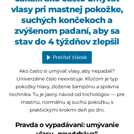
vlasy pri mastnej pokožke,
suchých končekoch a
zvýšenom padaní, aby sa
stav do 4 týždňov zlepšil
Prečítať článok
Ako často si umývať vlasy, aby nepadali?
Univerzálne číslo neexistuje. Kľúčom je typ
pokožky hlavy, zloženie šampónu a správna
technika. Tu je jasný návod od trichológov — pre
mastnú, normálnu aj suchú pokožku, s
praktickými krokmi deň po dni.
Pravda o vypadávaní: umývanie
vlasy „nevytrháva“