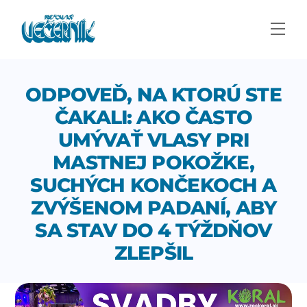
Skip
to
Men
content
ODPOVEĎ, NA KTORÚ STE
ČAKALI: AKO ČASTO
UMÝVAŤ VLASY PRI
MASTNEJ POKOŽKE,
SUCHÝCH KONČEKOCH A
ZVÝŠENOM PADANÍ, ABY
SA STAV DO 4 TÝŽDŇOV
ZLEPŠIL