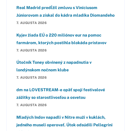
Real Madrid predĺžil zmluvu s Viníciusom
Júniorovom a získal do kádra mladíka Diomandeho
7. AUGUSTA 2026
Kyjev žiada EÚ o 220 miliónov eur na pomoc
farmárom, ktorých postihla blokáda prístavov
7. AUGUSTA 2026
Útočník Toney obvinený z napadnutia v
londýnskom nočnom klube
7. AUGUSTA 2026
dm na LOVESTREAM-e opäť spojí festivalové
zážitky so starostlivosťou a osvetou
7. AUGUSTA 2026
Mladých Indov napadli v Nitre muži v kuklách,
jedného museli operovať. Útok odsúdili Pellegrini