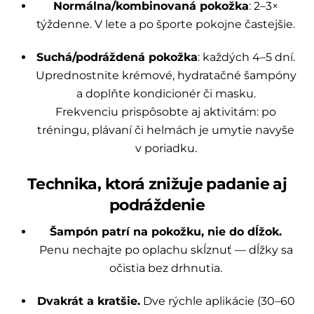
Normálna/kombinovaná pokožka
: 2–3×
týždenne. V lete a po športe pokojne častejšie.
Suchá/podráždená pokožka
: každých 4–5 dní.
Uprednostnite krémové, hydratačné šampóny
a doplňte kondicionér či masku.
Frekvenciu prispôsobte aj aktivitám: po
tréningu, plávaní či helmách je umytie navyše
v poriadku.
Technika, ktorá znižuje padanie aj
podráždenie
Šampón patrí na pokožku, nie do dĺžok.
Penu nechajte po oplachu skĺznuť — dĺžky sa
očistia bez drhnutia.
Dvakrát a kratšie.
Dve rýchle aplikácie (30–60