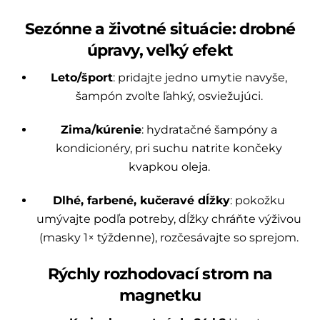
Sezónne a životné situácie: drobné
úpravy, veľký efekt
Leto/šport
: pridajte jedno umytie navyše,
šampón zvoľte ľahký, osviežujúci.
Zima/kúrenie
: hydratačné šampóny a
kondicionéry, pri suchu natrite končeky
kvapkou oleja.
Dlhé, farbené, kučeravé dĺžky
: pokožku
umývajte podľa potreby, dĺžky chráňte výživou
(masky 1× týždenne), rozčesávajte so sprejom.
Rýchly rozhodovací strom na
magnetku