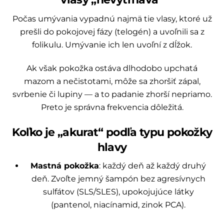
Počas umývania vypadnú najmä tie vlasy, ktoré už
prešli do pokojovej fázy (telogén) a uvoľnili sa z
folikulu. Umývanie ich len uvoľní z dĺžok.
Ak však pokožka ostáva dlhodobo upchatá
mazom a nečistotami, môže sa zhoršiť zápal,
svrbenie či lupiny — a to padanie zhorší nepriamo.
Preto je správna frekvencia dôležitá.
Koľko je „akurat“ podľa typu pokožky
hlavy
Mastná pokožka
: každý deň až každý druhý
deň. Zvoľte jemný šampón bez agresívnych
sulfátov (SLS/SLES), upokojujúce látky
(pantenol, niacínamid, zinok PCA).