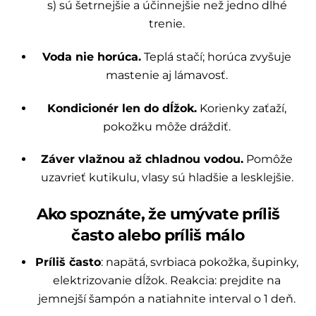
s) sú šetrnejšie a účinnejšie než jedno dlhé
trenie.
Voda nie horúca.
Teplá stačí; horúca zvyšuje
mastenie aj lámavosť.
Kondicionér len do dĺžok.
Korienky zaťaží,
pokožku môže dráždiť.
Záver vlažnou až chladnou vodou.
Pomôže
uzavrieť kutikulu, vlasy sú hladšie a lesklejšie.
Ako spoznáte, že umývate príliš
často alebo príliš málo
Príliš často
: napätá, svrbiaca pokožka, šupinky,
elektrizovanie dĺžok. Reakcia: prejdite na
jemnejší šampón a natiahnite interval o 1 deň.