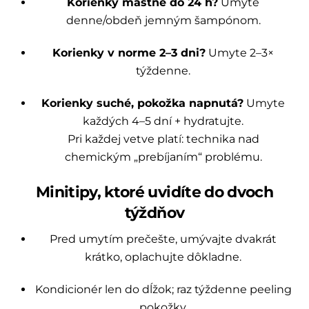
Korienky mastné do 24 h?
Umyte
denne/obdeň jemným šampónom.
Korienky v norme 2–3 dni?
Umyte 2–3×
týždenne.
Korienky suché, pokožka napnutá?
Umyte
každých 4–5 dní + hydratujte.
Pri každej vetve platí: technika nad
chemickým „prebíjaním“ problému.
Minitipy, ktoré uvidíte do dvoch
týždňov
Pred umytím prečešte, umývajte dvakrát
krátko, oplachujte dôkladne.
Kondicionér len do dĺžok; raz týždenne peeling
pokožky.