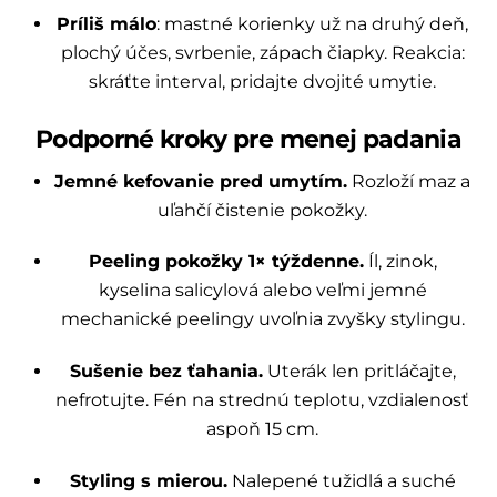
Príliš málo
: mastné korienky už na druhý deň,
plochý účes, svrbenie, zápach čiapky. Reakcia:
skráťte interval, pridajte dvojité umytie.
Podporné kroky pre menej padania
Jemné kefovanie pred umytím.
Rozloží maz a
uľahčí čistenie pokožky.
Peeling pokožky 1× týždenne.
Íl, zinok,
kyselina salicylová alebo veľmi jemné
mechanické peelingy uvoľnia zvyšky stylingu.
Sušenie bez ťahania.
Uterák len pritláčajte,
nefrotujte. Fén na strednú teplotu, vzdialenosť
aspoň 15 cm.
Styling s mierou.
Nalepené tužidlá a suché