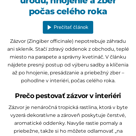
úrodu, hnojenie a zber
počas celého roka
Prečítať článok
Zázvor (Zingiber officinale) nepotrebuje záhradu
ani skleník. Stačí zdravý oddenok z obchodu, teplé
miesto na parapete a správny kvetináč. V článku
nájdete presný postup od výberu sadby a klíčenia
až po hnojenie, presádzanie a priebežný zber –
pohodlne v interiéri, počas celého roka.
Prečo pestovať zázvor v interiéri
Zázvor je nenáročná tropická rastlina, ktorá v byte
vyzerá dekoratívne a zároveň poskytuje čerstvé,
aromatické oddenky. Navyše rastie pomaly a
priebežne, takže si ho môžete odlamovať „na