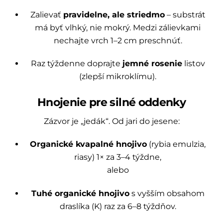
Zalievať
pravidelne, ale striedmo
– substrát
má byť vlhký, nie mokrý. Medzi zálievkami
nechajte vrch 1–2 cm preschnúť.
Raz týždenne doprajte
jemné rosenie
listov
(zlepší mikroklímu).
Hnojenie pre silné oddenky
Zázvor je „jedák“. Od jari do jesene:
Organické kvapalné hnojivo
(rybia emulzia,
riasy) 1× za 3–4 týždne,
alebo
Tuhé organické hnojivo
s vyšším obsahom
draslíka (K) raz za 6–8 týždňov.