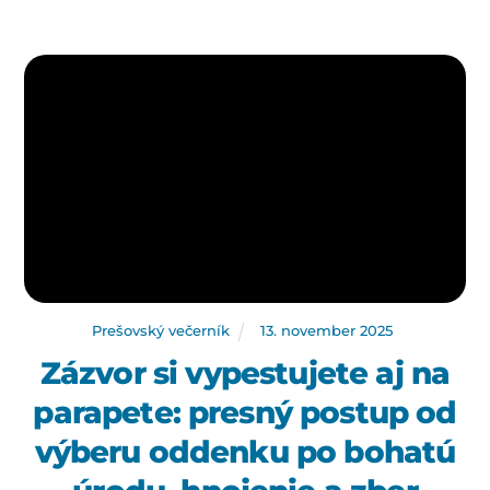
Prešovský večerník
13
.
november
2025
Zázvor si vypestujete aj na
parapete: presný postup od
výberu oddenku po bohatú