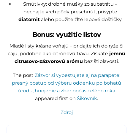
Smútivky: drobné mušky zo substrátu –
nechajte vrch pôdy preschnúť, prisypte
diatomit
alebo použite žlté lepové doštičky.
Bonus: využitie listov
Mladé listy krásne voňajú – pridajte ich do ryže či
čaju, podobne ako citrónovú trávu. Získate
jemnú
citrusovo-zázvorovú arómu
bez štiplavosti.
The post
Zázvor si vypestujete aj na parapete:
presný postup od výberu oddenku po bohatú
úrodu, hnojenie a zber počas celého roka
appeared first on
Šikovník
.
Zdroj