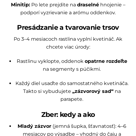
Minitip:
Po lete prejdite na
draselné
hnojenie –
podporí vyzrievanie a arómu oddenkov.
Presádzanie a tvarovanie trsov
Po 3–4 mesiacoch rastlina vyplní kvetináč. Ak
chcete viac úrody:
Rastlinu vyklopte, oddenok
opatrne rozdeľte
na segmenty s púčikmi.
Každý diel usaďte do samostatného kvetináča.
Takto si vybudujete
„zázvorový sad“
na
parapete.
Zber: kedy a ako
Mladý zázvor
(jemná šupka, šťavnatosť): 4–6
mesiacov po výsadbe – vhodný do čaju a