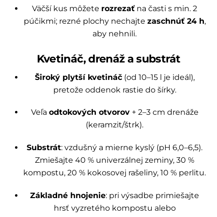
Väčší kus môžete
rozrezať
na časti s min. 2
púčikmi; rezné plochy nechajte
zaschnúť 24 h
,
aby nehnili.
Kvetináč, drenáž a substrát
Široký plytší kvetináč
(od 10–15 l je ideál),
pretože oddenok rastie do šírky.
Veľa
odtokových otvorov
+ 2–3 cm drenáže
(keramzit/štrk).
Substrát
: vzdušný a mierne kyslý (pH 6,0–6,5).
Zmiešajte 40 % univerzálnej zeminy, 30 %
kompostu, 20 % kokosovej rašeliny, 10 % perlitu.
Základné hnojenie
: pri výsadbe primiešajte
hrsť vyzretého kompostu alebo