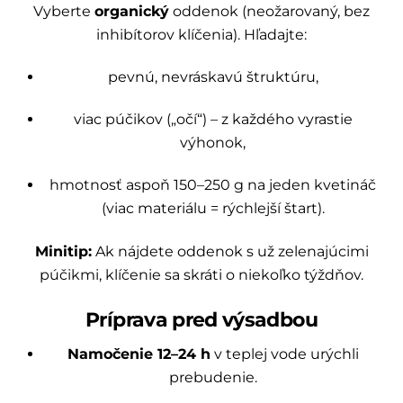
Vyberte
organický
oddenok (neožarovaný, bez
inhibítorov klíčenia). Hľadajte:
pevnú, nevráskavú štruktúru,
viac púčikov („očí“) – z každého vyrastie
výhonok,
hmotnosť aspoň 150–250 g na jeden kvetináč
(viac materiálu = rýchlejší štart).
Minitip:
Ak nájdete oddenok s už zelenajúcimi
púčikmi, klíčenie sa skráti o niekoľko týždňov.
Príprava pred výsadbou
Namočenie 12–24 h
v teplej vode urýchli
prebudenie.