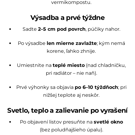
vermikompostu.
Výsadba a prvé týždne
Sadte
2–5 cm pod povrch
, púčiky nahor.
Po výsadbe
len mierne zavlažte
; kým nemá
korene, ľahko zhnije.
Umiestnite na
teplé miesto
(nad chladničku,
pri radiátor – nie naň).
Prvé výhonky sa objavia
po 6–10 týždňoch
; pri
nižšej teplote aj neskôr.
Svetlo, teplo a zalievanie po vyrašení
Po objavení listov presuňte na
svetlé okno
(bez poludňajšieho úpalu).