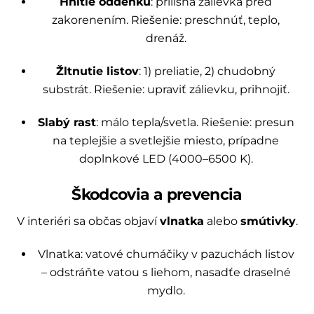
Hnitie oddenku
: prílišná zálievka pred
zakorenením. Riešenie: preschnúť, teplo,
drenáž.
Žltnutie listov
: 1) preliatie, 2) chudobný
substrát. Riešenie: upraviť zálievku, prihnojiť.
Slabý rast
: málo tepla/svetla. Riešenie: presun
na teplejšie a svetlejšie miesto, prípadne
doplnkové LED (4000–6500 K).
Škodcovia a prevencia
V interiéri sa občas objaví
vlnatka
alebo
smútivky
.
Vlnatka: vatové chumáčiky v pazuchách listov
– odstráňte vatou s liehom, nasadťe draselné
mydlo.