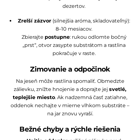
dezertov.
Zrelší zázvor
(silnejšia aróma, skladovateľný):
8–10 mesiacov.
Zbierajte
postupne
: rukou odlomte bočný
„prst“, otvor zasypte substrátom a rastlina
pokračuje v raste.
Zimovanie a odpočinok
Na jeseň môže rastlina spomaliť. Obmedzte
zálievku, znížte hnojenie a doprajte jej
svetlé,
teplejšie miesto
. Ak nadzemná časť zatiahne,
oddenok nechajte v mierne vlhkom substráte –
na jar znovu vyraší.
Bežné chyby a rýchle riešenia