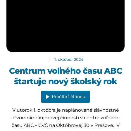
1
.
október
2024
Centrum voľného času ABC
štartuje nový školský rok
Prečítať článok
V utorok 1. októbra je naplánované slávnostné
otvorenie záujmovej činnosti v centre voľného
času ABC – CVČ na Októbrovej 30 v Prešove. V