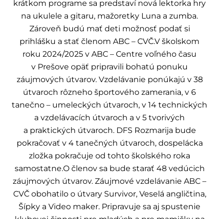
krátkom programe sa predstaví nová lektorka hry
na ukulele a gitaru, mažoretky Luna a zumba.
Zároveň budú mať deti možnosť podať si
prihlášku a stať členom ABC – CVČ.V školskom
roku 2024/2025 v ABC – Centre voľného času
v Prešove opäť pripravili bohatú ponuku
záujmových útvarov. Vzdelávanie ponúkajú v 38
útvaroch rôzneho športového zamerania, v 6
tanečno – umeleckých útvaroch, v 14 technických
a vzdelávacích útvaroch a v 5 tvorivých
a praktických útvaroch. DFS Rozmarija bude
pokračovať v 4 tanečných útvaroch, dospelácka
zložka pokračuje od tohto školského roka
samostatne.O členov sa bude starať 48 vedúcich
záujmových útvarov. Záujmové vzdelávanie ABC –
CVČ obohatilo o útvary Survivor, Veselá angličtina,
Šípky a Video maker. Pripravuje sa aj spustenie