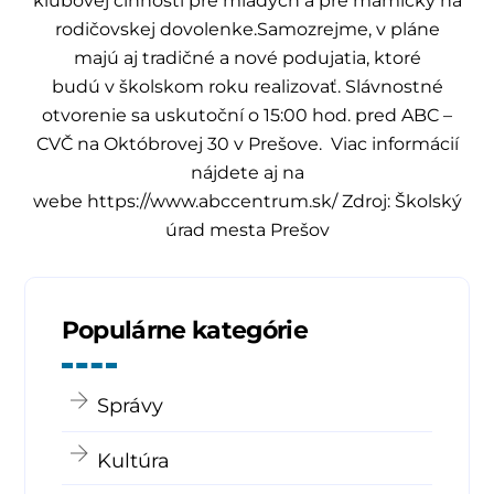
klubovej činnosti pre mladých a pre mamičky na
rodičovskej dovolenke.Samozrejme, v pláne
majú aj tradičné a nové podujatia, ktoré
budú v školskom roku realizovať. Slávnostné
otvorenie sa uskutoční o 15:00 hod. pred ABC –
CVČ na Októbrovej 30 v Prešove. Viac informácií
nájdete aj na
webe https://www.abccentrum.sk/ Zdroj: Školský
úrad mesta Prešov
Populárne kategórie
Správy
Kultúra