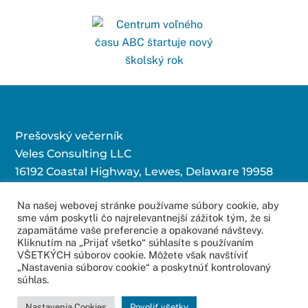
Prešovský večerník
Veles Consulting LLC
16192 Coastal Highway, Lewes, Delaware 19958
Na našej webovej stránke používame súbory cookie, aby
sme vám poskytli čo najrelevantnejší zážitok tým, že si
Kontaktujte nás:
zapamätáme vaše preferencie a opakované návštevy.
Kliknutím na „Prijať všetko“ súhlasíte s používaním
redakcia@povecernik.sk
VŠETKÝCH súborov cookie. Môžete však navštíviť
„Nastavenia súborov cookie“ a poskytnúť kontrolovaný
súhlas.
© 2016 – 2022
Web Studio – Tvorba Web Stránok
Copyright All Rights
Nastavenia Cookies
Povoliť všetky