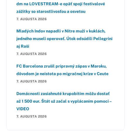
dm na LOVESTREAM-e opäť spojí festivalové
zážitky so starostlivosťou a osvetou
7. AUGUSTA 2026
Mladých Indov napadli v Nitre muži v kuklách,
jedného museli operovať. Útok odsúdili Pellegrini
aj Raši
7. AUGUSTA 2026
FC Barcelona zrušil prípravný zápas v Maroku,
dôvodom je neistota po migračnej kríze v Ceute
7. AUGUSTA 2026
Domácnosti zasiahnuté krupobitím môžu dostať
až 1 500 eur. Štát už začal s vyplácaním pomoci –
VIDEO
7. AUGUSTA 2026