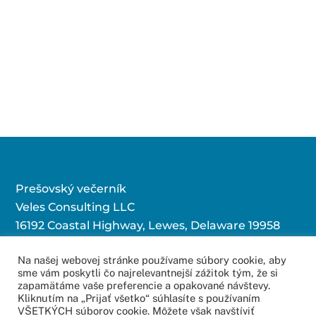
Prešovský večerník
Veles Consulting LLC
16192 Coastal Highway, Lewes, Delaware 19958
Na našej webovej stránke používame súbory cookie, aby
sme vám poskytli čo najrelevantnejší zážitok tým, že si
Kontaktujte nás:
zapamätáme vaše preferencie a opakované návštevy.
Kliknutím na „Prijať všetko“ súhlasíte s používaním
redakcia@povecernik.sk
VŠETKÝCH súborov cookie. Môžete však navštíviť