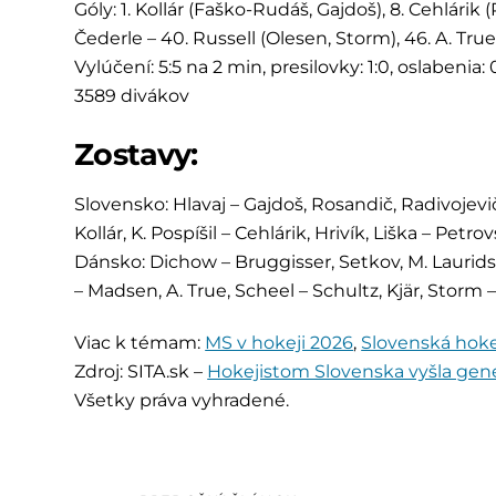
Góly: 1. Kollár (Faško-Rudáš, Gajdoš), 8. Cehlárik (P
Čederle – 40. Russell (Olesen, Storm), 46. A. True
Vylúčení: 5:5 na 2 min, presilovky: 1:0, oslabenia:
3589 divákov
Zostavy:
Slovensko: Hlavaj – Gajdoš, Rosandič, Radivojevič
Kollár, K. Pospíšil – Cehlárik, Hrivík, Liška – Petr
Dánsko: Dichow – Bruggisser, Setkov, M. Lauridse
– Madsen, A. True, Scheel – Schultz, Kjär, Storm
Viac k témam:
MS v hokeji 2026
,
Slovenská hoke
Zdroj: SITA.sk –
Hokejistom Slovenska vyšla gene
Všetky práva vyhradené.