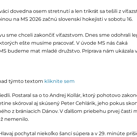
ci dovedna osem stretnutí a len trikrát sa tešili z víťazs
upinou na MS 2026 začnú slovenskí hokejisti v sobotu 16.
vu sme chceli zakončiť víťazstvom. Dnes sme odohrali le
na ktorých ešte musíme pracovať. V úvode MS nás čaká
 MS budeme mat mladé družstvo. Príprava nám ukázala v
h nad týmto textom
kliknite sem
edli. Postaral sa o to Andrej Kollár, ktorý pohotovo zakonč
etine skóroval aj skúsený Peter Cehlárik, jeho pokus skon
dného z brániacich Dánov. V ďalšom priebehu prvej časti m
už nemenilo.
vaj pochytal niekoľko šancí súpera a v 29. minúte priši