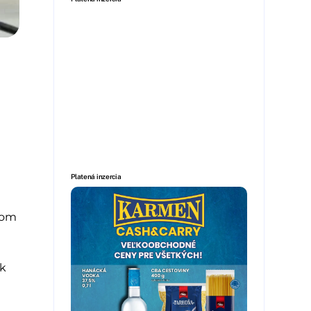
Platená inzercia
elom
ok