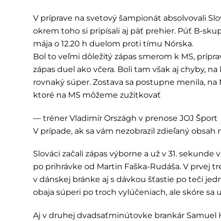
V príprave na svetový šampionát absolvovali Slová
okrem toho si pripísali aj päť prehier. Púť B-sk
mája o 12.20 h duelom proti tímu Nórska.
Bol to veľmi dôležitý zápas smerom k MS, prípra
zápas duel ako včera. Boli tam však aj chyby, 
rovnaký súper. Zostava sa postupne menila, na
ktoré na MS môžeme zužitkovať
— tréner Vladimír Országh v prenose JOJ Šport
V prípade, ak sa vám nezobrazil zdieľaný obsa
Slováci začali zápas výborne a už v 31. sekunde vi
po prihrávke od Martin Faška-Rudáša. V prvej tr
v dánskej bránke aj s dávkou šťastie po teči je
obaja súperi po troch vylúčeniach, ale skóre sa 
Aj v druhej dvadsaťminútovke brankár Samuel Hla