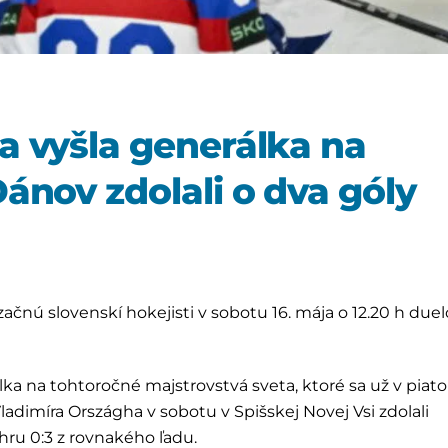
a vyšla generálka na
ánov zdolali o dva góly
začnú slovenskí hokejisti v sobotu 16. mája o 12.20 h du
lka na tohtoročné majstrovstvá sveta, ktoré sa už v piat
Vladimíra Országha v sobotu v Spišskej Novej Vsi zdolali
hru 0:3 z rovnakého ľadu.