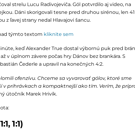
val strelu Lucu Radivojeviča. Gól potvrdilo aj video, na
kou. Dáni skorigovali tesne pred druhou sirénou, len 41
 z ľavej strany nedal Hlavajovi šancu.
h nad týmto textom
kliknite sem
minúte, keď Alexander True dostal výbornú puk pred brá
o až v úplnom závere počas hry Dánov bez brankára. S
stián Čederle a upravil na konečných 4:2.
lomili ofenzívu. Chceme sa vyvarovať gólov, ktoré sme
jší v prihrávkach a kompaktnejší ako tím. Verím, že príp
ý útočník Marek Hrivík.
ota:
1, 1:1)