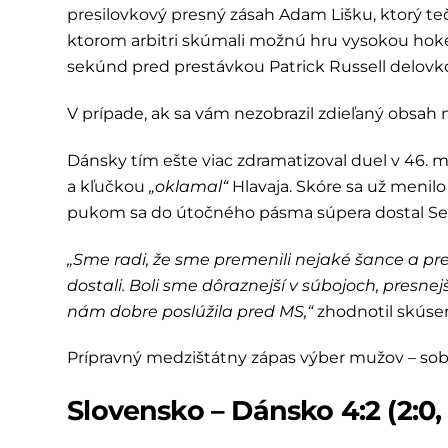
presilovkový presný zásah Adam Lišku, ktorý tečo
ktorom arbitri skúmali možnú hru vysokou hokej
sekúnd pred prestávkou Patrick Russell delovkou
V prípade, ak sa vám nezobrazil zdieľaný obsa
Dánsky tím ešte viac zdramatizoval duel v 46. 
a kľučkou
„oklamal“
Hlavaja. Skóre sa už menil
pukom sa do útočného pásma súpera dostal Seba
„Sme radi, že sme premenili nejaké šance a pre
dostali. Boli sme dôraznejší v súbojoch, presne
nám dobre poslúžila pred MS,“
zhodnotil skúsen
Prípravný medzištátny zápas výber mužov – sob
Slovensko – Dánsko 4:2 (2:0, 1: