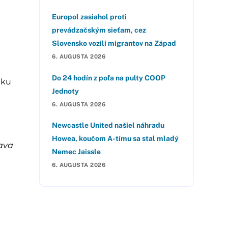
Europol zasiahol proti
prevádzačským sieťam, cez
Slovensko vozili migrantov na Západ
6. AUGUSTA 2026
Do 24 hodín z poľa na pulty COOP
nku
Jednoty
6. AUGUSTA 2026
Newcastle United našiel náhradu
Howea, koučom A-tímu sa stal mladý
rava
Nemec Jaissle
6. AUGUSTA 2026