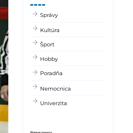
Správy
Kultúra
Šport
Hobby
Poradňa
Nemocnica
Univerzita
Platená inzercia