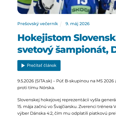
Prešovský večerník
9
.
máj
2026
Hokejistom Slovensk
svetový šampionát, D
Prečítať článok
9.5.2026 (SITA.sk) – Púť B-skupinou na MS 2026 
proti tímu Nórska.
Slovenskej hokejovej reprezentácii vyšla generá
15. mája začnú vo Švajčiarsku. Zverenci trénera 
výber Dánska 4:2, čím mu odplatili piatkovú pre