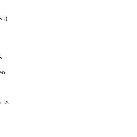
SR),
,
sen
SITA