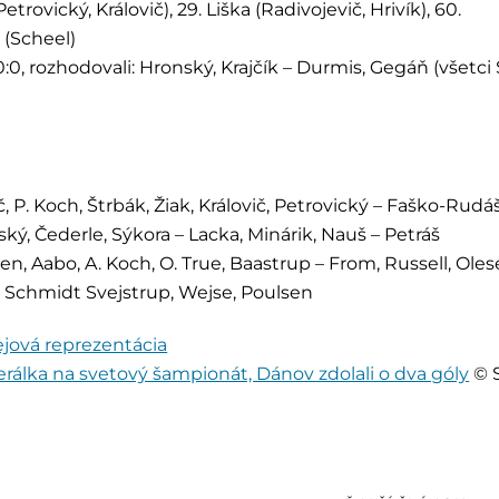
etrovický, Královič), 29. Liška (Radivojevič, Hrivík), 60.
 (Scheel)
 0:0, rozhodovali: Hronský, Krajčík – Durmis, Gegáň (všetci 
, P. Koch, Štrbák, Žiak, Královič, Petrovický – Faško-Rudáš
ovský, Čederle, Sýkora – Lacka, Minárik, Nauš – Petráš
n, Aabo, A. Koch, O. True, Baastrup – From, Russell, Ole
 – Schmidt Svejstrup, Wejse, Poulsen
jová reprezentácia
rálka na svetový šampionát, Dánov zdolali o dva góly
© 