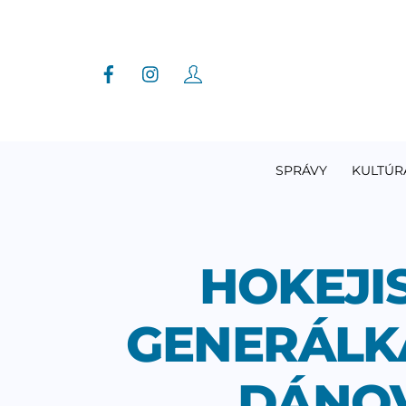
Skip
to
content
SPRÁVY
KULTÚR
HOKEJI
GENERÁLK
DÁNOV