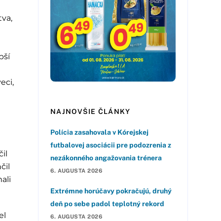
tva,
pší
eci,
NAJNOVŠIE ČLÁNKY
Polícia zasahovala v Kórejskej
futbalovej asociácii pre podozrenia z
il
nezákonného angažovania trénera
čil
6. AUGUSTA 2026
ali
Extrémne horúčavy pokračujú, druhý
deň po sebe padol teplotný rekord
el
6. AUGUSTA 2026