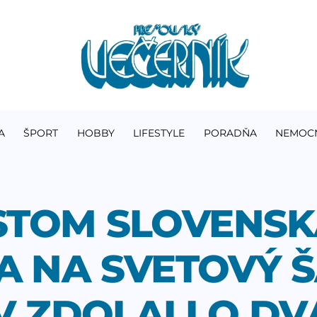
A
ŠPORT
HOBBY
LIFESTYLE
PORADŇA
NEMOC
STOM SLOVENSK
A NA SVETOVÝ Š
 ZDOLALI O DV