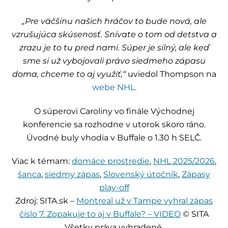
„Pre väčšinu našich hráčov to bude nová, ale
vzrušujúca skúsenosť. Snívate o tom od detstva a
zrazu je to tu pred nami. Súper je silný, ale keď
sme si už vybojovali právo siedmeho zápasu
doma, chceme to aj využiť,“
uviedol Thompson na
webe NHL.
O súperovi Caroliny vo finále Východnej
konferencie sa rozhodne v utorok skoro ráno.
Úvodné buly vhodia v Buffale o 1.30 h SELČ.
Viac k témam:
domáce prostredie
,
NHL 2025/2026
,
šanca
,
siedmy zápas
,
Slovenský útočník
,
Zápasy
play-off
Zdroj: SITA.sk –
Montreal už v Tampe vyhral zápas
číslo 7. Zopakuje to aj v Buffale? – VIDEO
© SITA
Všetky práva vyhradené.