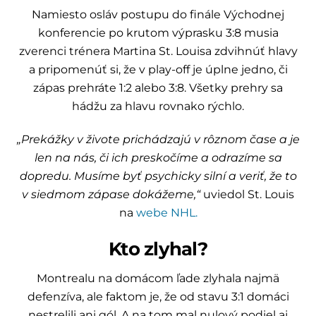
Namiesto osláv postupu do finále Východnej
konferencie po krutom výprasku 3:8 musia
zverenci trénera Martina St. Louisa zdvihnúť hlavy
a pripomenúť si, že v play-off je úplne jedno, či
zápas prehráte 1:2 alebo 3:8. Všetky prehry sa
hádžu za hlavu rovnako rýchlo.
„Prekážky v živote prichádzajú v rôznom čase a je
len na nás, či ich preskočíme a odrazíme sa
dopredu. Musíme byť psychicky silní a veriť, že to
v siedmom zápase dokážeme,“
uviedol St. Louis
na
webe NHL.
Kto zlyhal?
Montrealu na domácom ľade zlyhala najmä
defenzíva, ale faktom je, že od stavu 3:1 domáci
nestrelili ani gól. A na tom mal nulový podiel aj