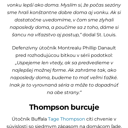
vonku lepší ako doma. Myslím si, že počas sezóny
sme hrali konštantne dobre doma aj vonku. Ak si
dostatočne uvedomíme, v čom sme zlyhali
naposledy doma, a poučíme sa z toho, dáme si
šancu na víťazstvo aj postup,“
dodal St. Louis.
Defenzívny útočník Montrealu Phillip Danault
pred rozhodujúcou bitkou v sérii podotkol:
„Uspejeme len vtedy, ak sa predvedieme v
najlepšej možnej forme. Ak zahráme tak, ako
naposledy doma, budeme to mať veľmi ťažké.
Inak je to vyrovnaná séria a môže to dopadnúť
na obe strany.“
Thompson burcuje
Útočník Buffala
Tage Thompson
cíti chvenie v
súvislosti so siedmym zápasom na domácom ľade.