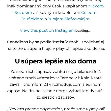
inak dominantný prvý útok s kapitánom
Nickom
Suzukim
a šikovnými krídelníkmi
Coleom
Caufieldom
a
Jurajom Slafkovským
.
View this post on Instagram
Loading…
Canadiens by sa podľa štatistík mohli spoliehať aj
na to, že u súpera hrajú v play-off lepšie ako doma.
U súpera lepšie ako doma
Zo siedmich zápasov vonku majú bilanciu 5-2,
vrátane troch víťazstiev v Tampe v 1: kole, ktoré
zavŕšili triumfom 2:1 v rozhodujúcom siedmom
zápase. Na druhej strane doma vyhrali len dvakrát
zo šiestich zápasov.
„Neviem presne odpovedať, prečo sme v play-off