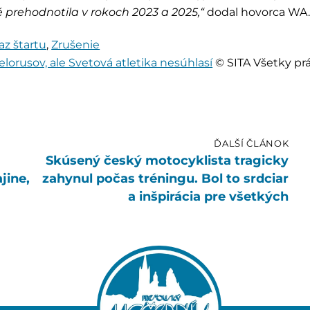
é prehodnotila v rokoch 2023 a 2025,“
dodal hovorca WA
az štartu
,
Zrušenie
lorusov, ale Svetová atletika nesúhlasí
© SITA Všetky pr
ĎALŠÍ ČLÁNOK
a
Skúsený český motocyklista tragicky
jine,
zahynul počas tréningu. Bol to srdciar
a inšpirácia pre všetkých