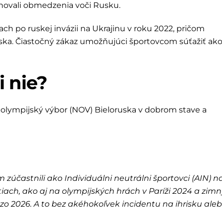
hovali obmedzenia voči Rusku.
h po ruskej invázii na Ukrajinu v roku 2022, pričom
uska. Čiastočný zákaz umožňujúci športovcom súťažiť ak
i nie?
 olympijský výbor (NOV) Bieloruska v dobrom stave a
zúčastnili ako Individuálni neutrálni športovci (AIN) n
ch, ako aj na olympijských hrách v Paríži 2024 a zim
zo 2026. A to bez akéhokoľvek incidentu na ihrisku ale