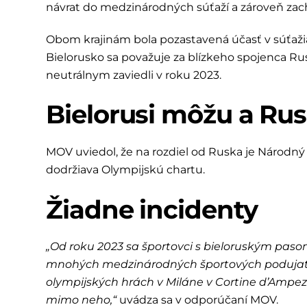
návrat do medzinárodných súťaží a zároveň zac
Obom krajinám bola pozastavená účasť v súťažiac
Bielorusko sa považuje za blízkeho spojenca R
neutrálnym zaviedli v roku 2023.
Bielorusi môžu a Rus
MOV uviedol, že na rozdiel od Ruska je Národný
dodržiava Olympijskú chartu.
Žiadne incidenty
„Od roku 2023 sa športovci s bieloruským pasom 
mnohých medzinárodných športových podujatia
olympijských hrách v Miláne v Cortine d’Ampez
mimo neho,“
uvádza sa v odporúčaní MOV.