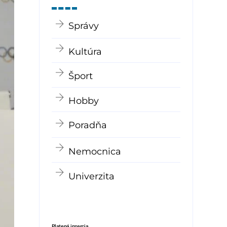
Správy
Kultúra
Šport
Hobby
Poradňa
Nemocnica
Univerzita
Platená inzercia