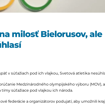
a milosť Bielorusov, ale
hlasí
späť v súťažiach pod ich vlajkou, Svetová atletika nesúhla
dporúčanie Medzinárodného olympijského výboru (MOV), 
 tímy súťažiace pod vlajkou ich národa.
é federácie a organizátorov podujatí, aby umožnili kraj