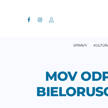
Skip
to
content
SPRÁVY
KULTÚR
MOV ODP
BIELORUSO