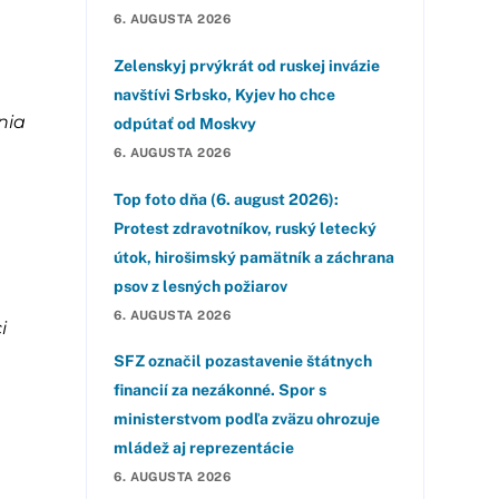
6. AUGUSTA 2026
Zelenskyj prvýkrát od ruskej invázie
navštívi Srbsko, Kyjev ho chce
nia
odpútať od Moskvy
6. AUGUSTA 2026
Top foto dňa (6. august 2026):
Protest zdravotníkov, ruský letecký
útok, hirošimský pamätník a záchrana
psov z lesných požiarov
6. AUGUSTA 2026
i
SFZ označil pozastavenie štátnych
financií za nezákonné. Spor s
ministerstvom podľa zväzu ohrozuje
mládež aj reprezentácie
6. AUGUSTA 2026