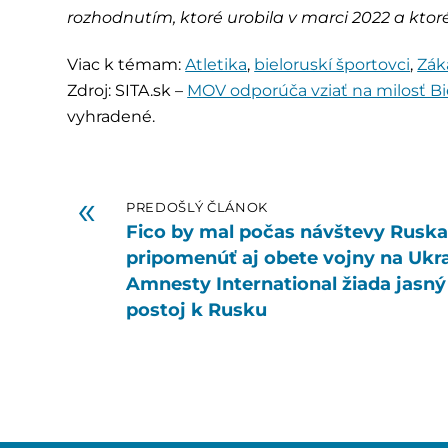
rozhodnutím, ktoré urobila v marci 2022 a ktor
Viac k témam:
Atletika
,
bieloruskí športovci
,
Zák
Zdroj: SITA.sk –
MOV odporúča vziať na milosť Bie
vyhradené.
«
PREDOŠLÝ ČLÁNOK
Fico by mal počas návštevy Rusk
pripomenúť aj obete vojny na Ukra
Amnesty International žiada jasný
postoj k Rusku