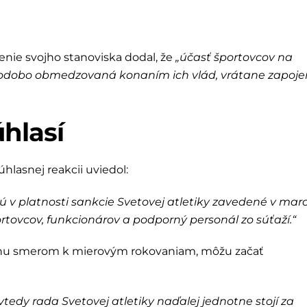
nie svojho stanoviska dodal, že
„účasť športovcov na
odobo obmedzovaná konaním ich vlád, vrátane zapoje
úhlasí
hlasnej reakcii uviedol:
jú v platnosti sankcie Svetovej atletiky zavedené v marc
ortovcov, funkcionárov a podporný personál zo súťaží.“
sunu smerom k mierovým rokovaniam, môžu začať
vtedy rada Svetovej atletiky naďalej jednotne stojí za