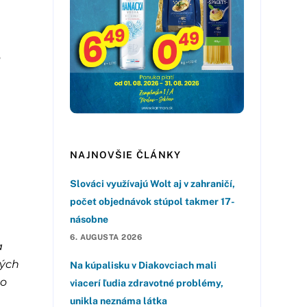
o
NAJNOVŠIE ČLÁNKY
Slováci využívajú Wolt aj v zahraničí,
počet objednávok stúpol takmer 17-
násobne
6. AUGUSTA 2026
a
ných
Na kúpalisku v Diakovciach mali
bo
viacerí ľudia zdravotné problémy,
unikla neznáma látka