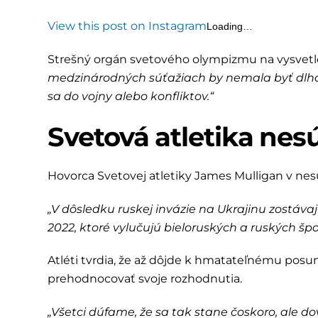
View this post on Instagram
Loading…
Strešný orgán svetového olympizmu na vysvetle
medzinárodných súťažiach by nemala byť dlh
sa do vojny alebo konfliktov.“
Svetová atletika nes
Hovorca Svetovej atletiky James Mulligan v nesú
„V dôsledku ruskej invázie na Ukrajinu zostáva
2022, ktoré vylučujú bieloruských a ruských šp
Atléti tvrdia, že až dôjde k hmatateľnému po
prehodnocovať svoje rozhodnutia.
„Všetci dúfame, že sa tak stane čoskoro, ale do