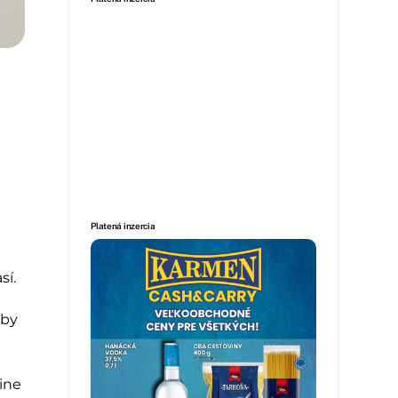
Platená inzercia
sí.
aby
ine