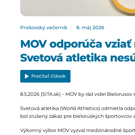
Prešovský večerník
8
.
máj
2026
MOV odporúča vziať n
Svetová atletika nesú
Prečítať článok
8.5.2026 (SITA.sk) – MOV by rád videl Bielorusov 
Svetová atletika (World Athletics) odmietla o
bol zrušený zákaz pre bieloruských športovcov a
Výkonný výbor MOV vyzval medzinárodné športov