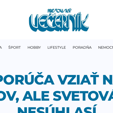
A
ŠPORT
HOBBY
LIFESTYLE
PORADŇA
NEMOC
ORÚČA VZIAŤ N
V, ALE SVETOV
NESÚHLASÍ