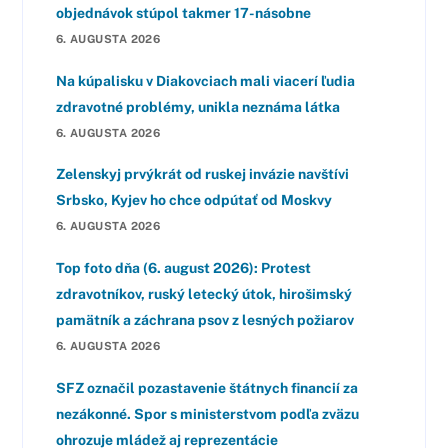
objednávok stúpol takmer 17-násobne
6. AUGUSTA 2026
Na kúpalisku v Diakovciach mali viacerí ľudia
zdravotné problémy, unikla neznáma látka
6. AUGUSTA 2026
Zelenskyj prvýkrát od ruskej invázie navštívi
Srbsko, Kyjev ho chce odpútať od Moskvy
6. AUGUSTA 2026
Top foto dňa (6. august 2026): Protest
zdravotníkov, ruský letecký útok, hirošimský
pamätník a záchrana psov z lesných požiarov
6. AUGUSTA 2026
SFZ označil pozastavenie štátnych financií za
nezákonné. Spor s ministerstvom podľa zväzu
ohrozuje mládež aj reprezentácie