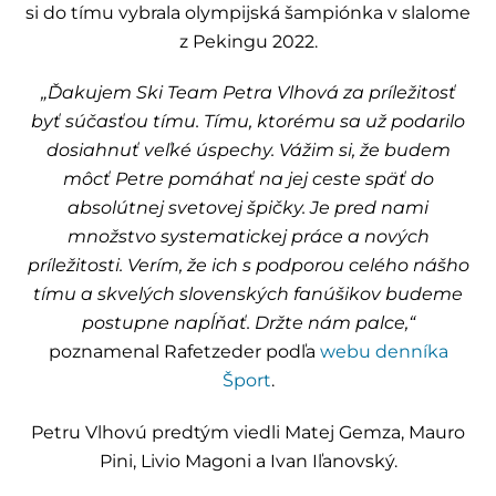
si do tímu vybrala olympijská šampiónka v slalome
z Pekingu 2022.
„Ďakujem Ski Team Petra Vlhová za príležitosť
byť súčasťou tímu. Tímu, ktorému sa už podarilo
dosiahnuť veľké úspechy. Vážim si, že budem
môcť Petre pomáhať na jej ceste späť do
absolútnej svetovej špičky. Je pred nami
množstvo systematickej práce a nových
príležitosti. Verím, že ich s podporou celého nášho
tímu a skvelých slovenských fanúšikov budeme
postupne napĺňať. Držte nám palce,“
poznamenal Rafetzeder podľa
webu denníka
Šport
.
Petru Vlhovú predtým viedli Matej Gemza, Mauro
Pini, Livio Magoni a Ivan Iľanovský.