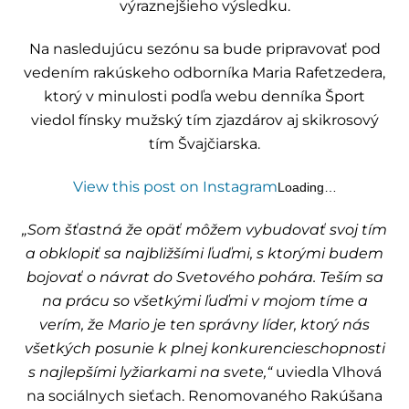
výraznejšieho výsledku.
Na nasledujúcu sezónu sa bude pripravovať pod
vedením rakúskeho odborníka Maria Rafetzedera,
ktorý v minulosti podľa webu denníka Šport
viedol fínsky mužský tím zjazdárov aj skikrosový
tím Švajčiarska.
View this post on Instagram
Loading…
„Som šťastná že opäť môžem vybudovať svoj tím
a obklopiť sa najbližšími ľuďmi, s ktorými budem
bojovať o návrat do Svetového pohára. Teším sa
na prácu so všetkými ľuďmi v mojom tíme a
verím, že Mario je ten správny líder, ktorý nás
všetkých posunie k plnej konkurencieschopnosti
s najlepšími lyžiarkami na svete,“
uviedla Vlhová
na sociálnych sieťach. Renomovaného Rakúšana