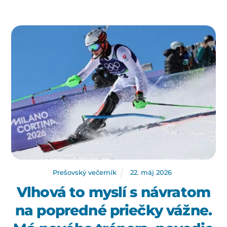
Prešovský večerník
22
.
máj
2026
Vlhová to myslí s návratom
na popredné priečky vážne.