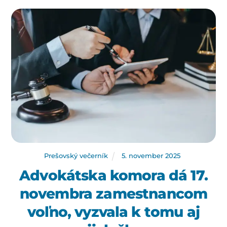
Prešovský večerník
5
.
november
2025
Advokátska komora dá 17.
novembra zamestnancom
voľno, vyzvala k tomu aj