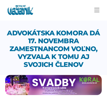
Skip
to
Men
content
ADVOKÁTSKA KOMORA DÁ
17. NOVEMBRA
ZAMESTNANCOM VOĽNO,
VYZVALA K TOMU AJ
SVOJICH ČLENOV