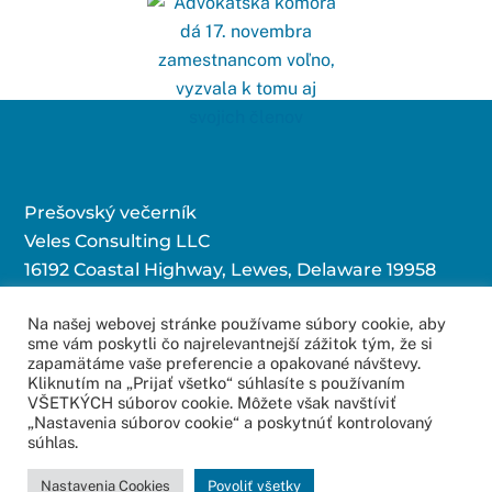
Prešovský večerník
Veles Consulting LLC
16192 Coastal Highway, Lewes, Delaware 19958
Na našej webovej stránke používame súbory cookie, aby
sme vám poskytli čo najrelevantnejší zážitok tým, že si
Kontaktujte nás:
zapamätáme vaše preferencie a opakované návštevy.
Kliknutím na „Prijať všetko“ súhlasíte s používaním
redakcia@povecernik.sk
VŠETKÝCH súborov cookie. Môžete však navštíviť
„Nastavenia súborov cookie“ a poskytnúť kontrolovaný
súhlas.
© 2016 – 2022
Web Studio – Tvorba Web Stránok
Copyright All Rights
Nastavenia Cookies
Povoliť všetky