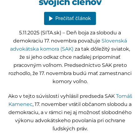
svojich členov
Prečítať článok
5.11.2025 (SITA.sk) – Deň boja za slobodu a
demokraciu 17. novembra považuje
Slovenská
advokátska komora (SAK)
za tak dôležitý sviatok,
že si jeho odkaz chce naďalej pripomínať
pracovným voľnom. Predsedníctvo SAK preto
rozhodlo, že 17. novembra budú mať zamestnanci
komory voľno.
Ako v tejto súvislosti vyhlásil predseda SAK
Tomáš
Kamenec
, 17. november vrátil občanom slobodu a
demokraciu, a v rámci nej aj možnosť slobodného
výkonu advokátskeho povolania pri ochrane
ľudských práv.