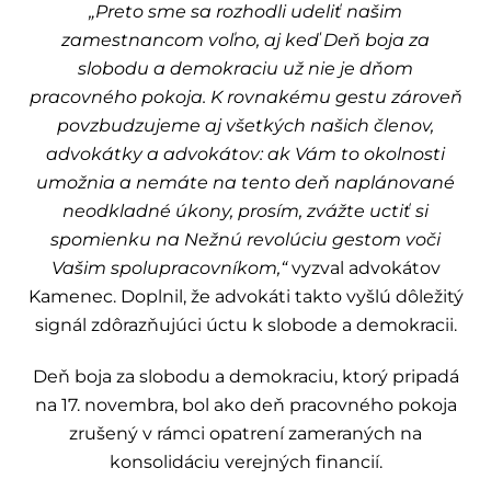
„Preto sme sa rozhodli udeliť našim
zamestnancom voľno, aj keď Deň boja za
slobodu a demokraciu už nie je dňom
pracovného pokoja. K rovnakému gestu zároveň
povzbudzujeme aj všetkých našich členov,
advokátky a advokátov: ak Vám to okolnosti
umožnia a nemáte na tento deň naplánované
neodkladné úkony, prosím, zvážte uctiť si
spomienku na Nežnú revolúciu gestom voči
Vašim spolupracovníkom,“
vyzval advokátov
Kamenec. Doplnil, že advokáti takto vyšlú dôležitý
signál zdôrazňujúci úctu k slobode a demokracii.
Deň boja za slobodu a demokraciu, ktorý pripadá
na 17. novembra, bol ako deň pracovného pokoja
zrušený v rámci opatrení zameraných na
konsolidáciu verejných financií.