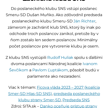
Do poslaneckého klubu SNS vstúpi poslanec
Smeru-SD Dušan Muňko. Ako zdôvodnil predseda
poslaneckého klubu Smeru-SD
Ján Richter
,
zámerom je zachrániť klub SNS, ktorý by inak po
odchode troch poslancov zanikol, pretože by v
ňom zostalo len sedem poslancov. Minimálny
počet poslancov pre vytvorenie klubu je osem.
Z klubu SNS vystúpili
Rudolf Huliak
spolu s ďalšími
dvoma poslancami Národnej koalície
Ivanom
Ševčíkom
a
Pavlom Ľuptákom
, pôsobiť budú v
parlamente ako nezaradení.
Viac k témam:
Ficova vláda 2023 – 2027 (koalícia
Smer-SD Hlas-SD SNS)
,
predseda poslaneckého
klubu strany Smer-SD
,
Predseda SNS
Zdroj: SITA.sk –
Danko oceňuje prístup strany