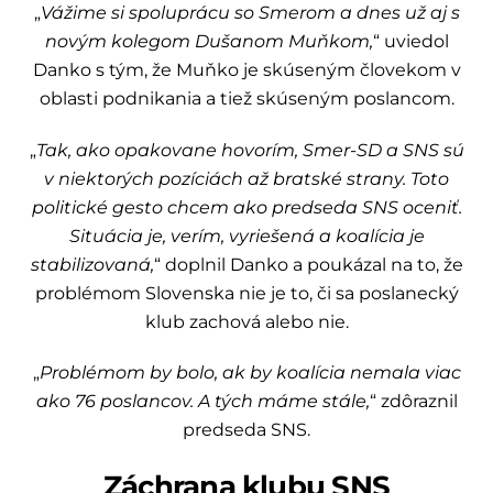
„
Vážime si spoluprácu so Smerom a dnes už aj s
novým kolegom Dušanom Muňkom,
“ uviedol
Danko s tým, že Muňko je skúseným človekom v
oblasti podnikania a tiež skúseným poslancom.
„
Tak, ako opakovane hovorím, Smer-SD a SNS sú
v niektorých pozíciách až bratské strany. Toto
politické gesto chcem ako predseda SNS oceniť.
Situácia je, verím, vyriešená a koalícia je
stabilizovaná,
“ doplnil Danko a poukázal na to, že
problémom Slovenska nie je to, či sa poslanecký
klub zachová alebo nie.
„
Problémom by bolo, ak by koalícia nemala viac
ako 76 poslancov. A tých máme stále,
“ zdôraznil
predseda SNS.
Záchrana klubu SNS