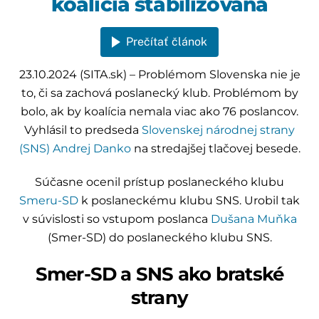
koalícia stabilizovaná
Prečítať článok
23.10.2024 (SITA.sk) – Problémom Slovenska nie je
to, či sa zachová poslanecký klub. Problémom by
bolo, ak by koalícia nemala viac ako 76 poslancov.
Vyhlásil to predseda
Slovenskej národnej strany
(SNS)
Andrej Danko
na stredajšej tlačovej besede.
Súčasne ocenil prístup poslaneckého klubu
Smeru-SD
k poslaneckému klubu SNS. Urobil tak
v súvislosti so vstupom poslanca
Dušana Muňka
(Smer-SD) do poslaneckého klubu SNS.
Smer-SD a SNS ako bratské
strany