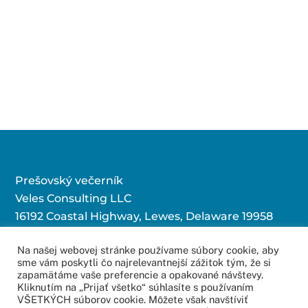
Prešovský večerník
Veles Consulting LLC
16192 Coastal Highway, Lewes, Delaware 19958
Na našej webovej stránke používame súbory cookie, aby
sme vám poskytli čo najrelevantnejší zážitok tým, že si
Kontaktujte nás:
zapamätáme vaše preferencie a opakované návštevy.
Kliknutím na „Prijať všetko“ súhlasíte s používaním
redakcia@povecernik.sk
VŠETKÝCH súborov cookie. Môžete však navštíviť