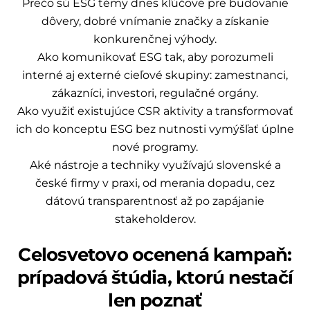
Prečo sú ESG témy dnes kľúčové pre budovanie
dôvery, dobré vnímanie značky a získanie
konkurenčnej výhody.
Ako komunikovať ESG tak, aby porozumeli
interné aj externé cieľové skupiny: zamestnanci,
zákazníci, investori, regulačné orgány.
Ako využiť existujúce CSR aktivity a transformovať
ich do konceptu ESG bez nutnosti vymýšľať úplne
nové programy.
Aké nástroje a techniky využívajú slovenské a
české firmy v praxi, od merania dopadu, cez
dátovú transparentnosť až po zapájanie
stakeholderov.
Celosvetovo ocenená kampaň:
prípadová štúdia, ktorú nestačí
len poznať