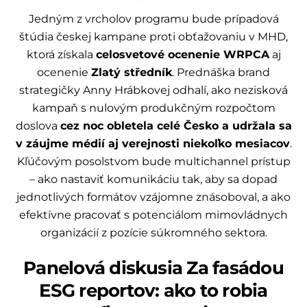
Jedným z vrcholov programu bude prípadová
štúdia českej kampane proti obťažovaniu v MHD,
ktorá získala
celosvetové ocenenie WRPCA
aj
ocenenie
Zlatý středník
. Prednáška brand
strategičky Anny Hrábkovej odhalí, ako nezisková
kampaň s nulovým produkčným rozpočtom
doslova
cez noc obletela celé Česko a udržala sa
v záujme médií aj verejnosti niekoľko mesiacov
.
Kľúčovým posolstvom bude multichannel prístup
– ako nastaviť komunikáciu tak, aby sa dopad
jednotlivých formátov vzájomne znásoboval, a ako
efektívne pracovať s potenciálom mimovládnych
organizácií z pozície súkromného sektora.
Panelová diskusia Za fasádou
ESG reportov: ako to robia