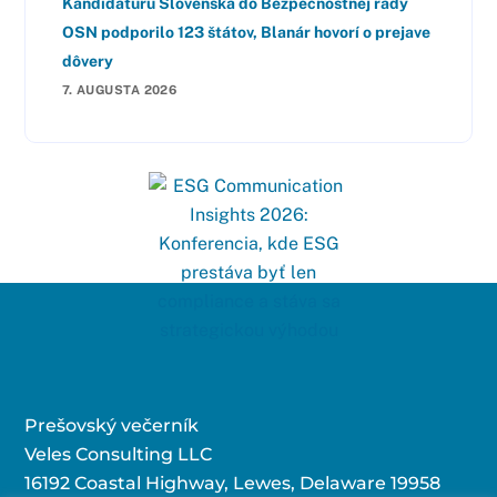
Kandidatúru Slovenska do Bezpečnostnej rady
OSN podporilo 123 štátov, Blanár hovorí o prejave
dôvery
7. AUGUSTA 2026
Prešovský večerník
Veles Consulting LLC
16192 Coastal Highway, Lewes, Delaware 19958