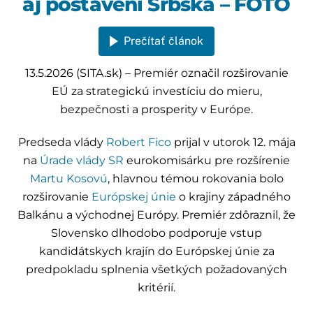
aj postavení Srbska – FOTO
Prečítať článok
13.5.2026 (SITA.sk) – Premiér označil rozširovanie
EÚ za strategickú investíciu do mieru,
bezpečnosti a prosperity v Európe.
Predseda vlády
Robert Fico
prijal v utorok 12. mája
na
Úrade vlády SR
eurokomisárku pre rozšírenie
Martu Kosovú
, hlavnou témou rokovania bolo
rozširovanie
Európskej únie
o krajiny západného
Balkánu a východnej Európy. Premiér zdôraznil, že
Slovensko dlhodobo podporuje vstup
kandidátskych krajín do Európskej únie za
predpokladu splnenia všetkých požadovaných
kritérií.