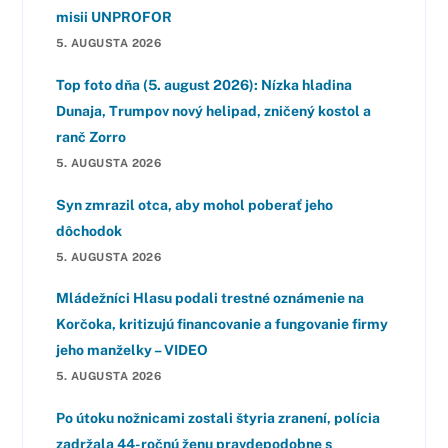
misii UNPROFOR
5. AUGUSTA 2026
Top foto dňa (5. august 2026): Nízka hladina
Dunaja, Trumpov nový helipad, zničený kostol a
ranč Zorro
5. AUGUSTA 2026
Syn zmrazil otca, aby mohol poberať jeho
dôchodok
5. AUGUSTA 2026
Mládežníci Hlasu podali trestné oznámenie na
Korčoka, kritizujú financovanie a fungovanie firmy
jeho manželky – VIDEO
5. AUGUSTA 2026
Po útoku nožnicami zostali štyria zranení, polícia
zadržala 44-ročnú ženu pravdepodobne s