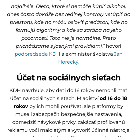
najdlhšie. Dieťa, ktoré si nemôže kúpiť alkohol,
dnes často dokáže bez reálnej kontroly vstúpiť do
priestoru, kde ho môžu osloviť predátori, kde ho
formujú algoritmy a kde sa zarába na jeho
pozornosti. Toto nie je normálne. Preto
prichádzame s jasnými pravidlami,“
hovorí
podpredseda KDH
a exminister školstva
Ján
Horecký
.
Účet na sociálnych sieťach
KDH navrhuje, aby deti do 16 rokov nemohli mať
účet na sociálnych sieťach. Mladiství
od 16 do 18
rokov
by ich mohli používať, ale platformy by
museli zabezpečiť bezpečnejšie nastavenia,
obmedziť návykové prvky, zakázať profilovanú
reklamu voči maloletým a vytvoriť účinné nástroje