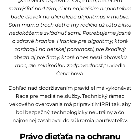
„
Keď večer uspávam svoje deti, nechcem
rozmýšľať nad tým, či ich najväčším nepriateľom
bude človek na ulici alebo algoritmus v mobile.
Som mama troch detí a my rodičia už túto bitku
nedokážeme zvládnuť sami. Potrebujeme jasné
a zdravé hranice. Hranice pre algoritmy, ktoré
zarábajú na detskej pozornosti, pre škodlivý
obsah aj pre firmy, ktoré dnes nesú obrovskú
moc, ale minimálnu zodpovednosť,“
uviedla
Červeňová.
Dohľad nad dodržiavaním pravidiel má vykonávať
Rada pre mediálne služby. Technický rámec
vekového overovania má pripraviť MIRRI tak, aby
bol bezpečný, technologicky neutrálny a čo
najmenej zasahoval do súkromia používateľov.
Právo dieťaťa na ochranu