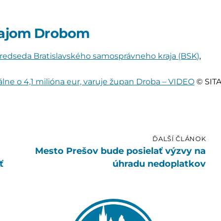
urajom Drobom
redseda Bratislavského samosprávneho kraja (BSK)
,
lne o 4,1 milióna eur, varuje župan Droba – VIDEO
© SIT
ĎALŠÍ ČLÁNOK
Mesto Prešov bude posielať výzvy na
ť
úhradu nedoplatkov