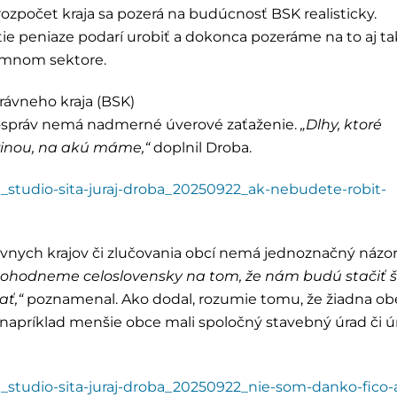
zpočet kraja sa pozerá na budúcnosť BSK realisticky.
tie peniaze podarí urobiť a dokonca pozeráme na to aj ta
omnom sektore.
rávneho kraja (BSK)
mospráv nemá nadmerné úverové zaťaženie.
„Dlhy, ktoré
rinou, na akú máme,“
doplnil Droba.
ica_studio-sita-juraj-droba_20250922_ak-nebudete-robit-
nych krajov či zlučovania obcí nemá jednoznačný názor
dohodneme celoslovensky na tom, že nám budú stačiť št
ať,“
poznamenal. Ako dodal, rozumie tomu, že žiadna ob
y napríklad menšie obce mali spoločný stavebný úrad či ú
ica_studio-sita-juraj-droba_20250922_nie-som-danko-fico-