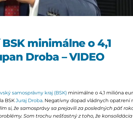
í BSK minimálne o 4,1
župan Droba – VIDEO
avský samosprávny kraj (BSK)
minimálne o 4,1 milióna eur
eda BSK
Juraj Droba
. Negatívny dopad vládnych opatrení 
lím si, že samosprávy sa prejavili za posledných päť rok
iť problémy. Som trochu nešťastný z toho, že konsolidácia