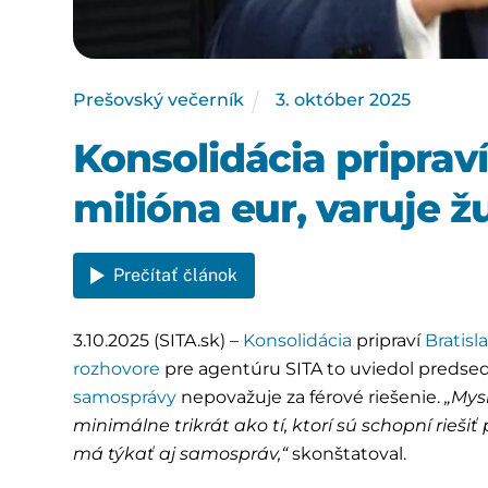
Prešovský večerník
3
.
október
2025
Konsolidácia priprav
milióna eur, varuje 
Prečítať článok
3.10.2025 (SITA.sk) –
Konsolidácia
pripraví
Bratisl
rozhovore
pre agentúru SITA to uviedol preds
samosprávy
nepovažuje za férové riešenie.
„Mys
minimálne trikrát ako tí, ktorí sú schopní rieš
má týkať aj samospráv,“
skonštatoval.