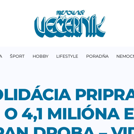
A
ŠPORT
HOBBY
LIFESTYLE
PORADŇA
NEMOC
LIDÁCIA PRIPRA
O 4,1 MILIÓNA 
PAN DROBA – VI