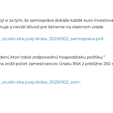
ojí si za tým, že samospráva dokáže každé euro investov
je a nevidí dôvod pre šetrenie na vlastnom úrade.
tica_studio-sita-juraj-droba_20250922_samosprava-prd-
dení, ktorí robia zodpovednú hospodársku politiku,“
a znížil počet zamestnancov Úradu BSK z približne 250 
ica_studio-sita-juraj-droba_20250922_som-