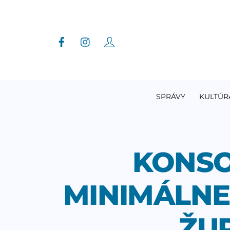
Skip
to
content
SPRÁVY
KULTÚR
KONSO
MINIMÁLNE 
ŽU