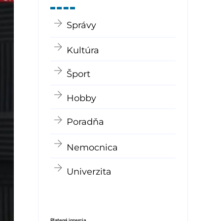
Správy
Kultúra
Šport
Hobby
Poradňa
Nemocnica
Univerzita
Platená inzercia