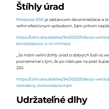
Štíhly úrad
Predseda BSK
je zástancom decentralizácie a st
veľmi efektívnym spôsobom. Sám pritom neplánu
https://cdnv.sita.sk/sites/34/2025/10/avizo-ver
konsolidaciou-o-41-mil.mp4
„Ja mám veľmi štíhly úrad a dobrých ľudí vo ve
poznamenal s tým, že po nástupe na post župan
220.
https://cdnv.sita.sk/sites/34/2025/10/avizo-vert
nestastny_konsolidacia.mp4
Udržateľné dlhy