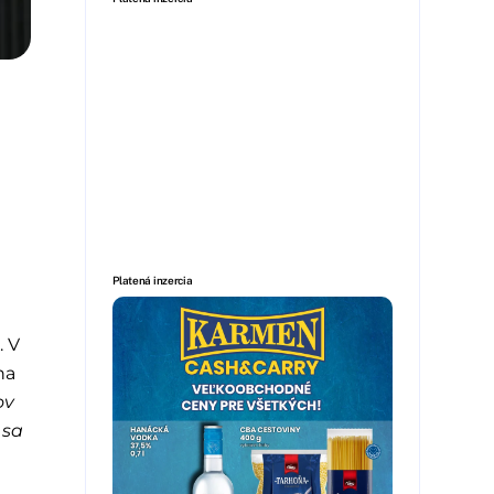
Platená inzercia
. V
na
ov
 sa