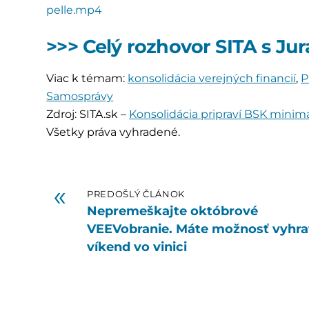
pelle.mp4
>>> Celý rozhovor SITA s J
Viac k témam:
konsolidácia verejných financií
,
P
Samosprávy
Zdroj: SITA.sk –
Konsolidácia pripraví BSK minimá
Všetky práva vyhradené.
«
PREDOŠLÝ ČLÁNOK
Nepremeškajte októbrové
VEEVobranie. Máte možnosť vyhra
víkend vo vinici