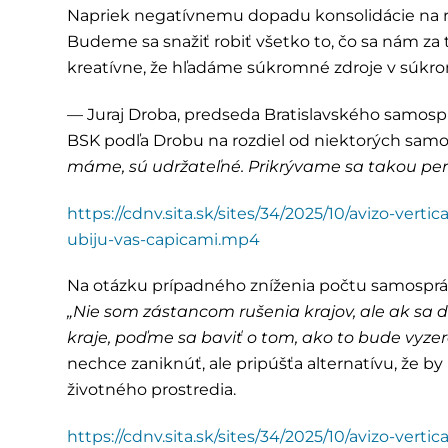
Napriek negatívnemu dopadu konsolidácie na ro
Budeme sa snažiť robiť všetko to, čo sa nám za 
kreatívne, že hľadáme súkromné zdroje v súkr
— Juraj Droba, predseda Bratislavského samosp
BSK podľa Drobu na rozdiel od niektorých sa
máme, sú udržateľné. Prikrývame sa takou pe
https://cdnv.sita.sk/sites/34/2025/10/avizo-vert
ubiju-vas-capicami.mp4
Na otázku prípadného zníženia počtu samospráv
„Nie som zástancom rušenia krajov, ale ak sa 
kraje, poďme sa baviť o tom, ako to bude vyzer
nechce zaniknúť, ale pripúšťa alternatívu, že b
životného prostredia.
https://cdnv.sita.sk/sites/34/2025/10/avizo-vert