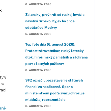
6. AUGUSTA 2026
k
Zelenskyj prvýkrát od ruskej invázie
navštívi Srbsko, Kyjev ho chce
odpútať od Moskvy
6. AUGUSTA 2026
Top foto dňa (6. august 2026):
Protest zdravotníkov, ruský letecký
útok, hirošimský pamätník a záchrana
psov z lesných požiarov
6. AUGUSTA 2026
.
yri
SFZ označil pozastavenie štátnych
ec
financií za nezákonné. Spor s
rad
ministerstvom podľa zväzu ohrozuje
mládež aj reprezentácie
6. AUGUSTA 2026
ani-