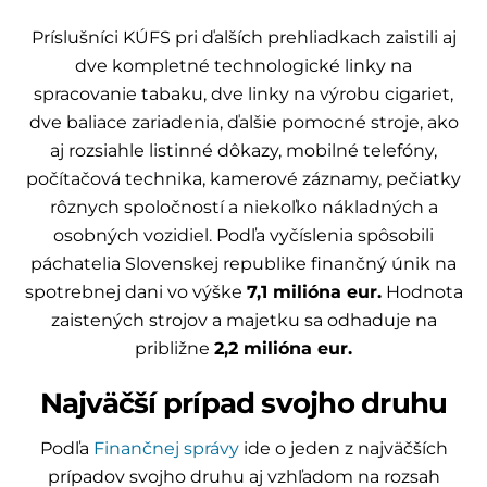
Príslušníci KÚFS pri ďalších prehliadkach zaistili aj
dve kompletné technologické linky na
spracovanie tabaku, dve linky na výrobu cigariet,
dve baliace zariadenia, ďalšie pomocné stroje, ako
aj rozsiahle listinné dôkazy, mobilné telefóny,
počítačová technika, kamerové záznamy, pečiatky
rôznych spoločností a niekoľko nákladných a
osobných vozidiel. Podľa vyčíslenia spôsobili
páchatelia Slovenskej republike finančný únik na
spotrebnej dani vo výške
7,1 milióna eur.
Hodnota
zaistených strojov a majetku sa odhaduje na
približne
2,2 milióna eur.
Najväčší prípad svojho druhu
Podľa
Finančnej správy
ide o jeden z najväčších
prípadov svojho druhu aj vzhľadom na rozsah