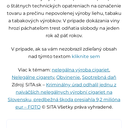
o štátnych technických opatreniach na označenie
tovaru a prečinu nepovolenej výroby liehu, tabaku
a tabakových výrobkov. V prípade dokázania viny
hrozí páchateľom trest odňatia slobody na jeden
rok až päť rokov.
V prípade, ak sa vám nezobrazil zdieľaný obsah
nad týmto textom
kliknite sem
Viac k témam:
nelegálna výroba cigariet
,
Nelegálne cigarety
,
Obvinenie
,
Spotrebná daň
Zdroj: SITA.sk –
Kriminálny úrad odhalil jednu z
najväčších nelegálnych výrobní cigariet na
Slovensku, predbežná škoda presiahla 9,2 milióna
eur – FOTO
© SITA Všetky práva vyhradené.