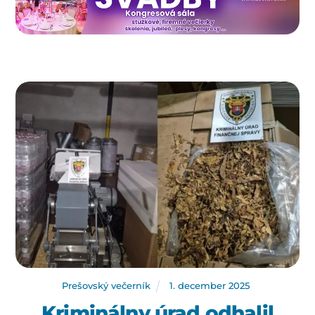
Prešovský večerník
1
.
december
2025
Kriminálny úrad odhalil