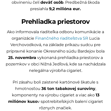
obvineniu čelí
deväť osôb
. Predbežná škoda
presiahla
9,2 milióna eur.
Prehliadka priestorov
Ako informovala riaditeľka odboru komunikácie a
organizácie
Finančného riaditeľstva SR
Lucia
Verchovodková, na základe príkazu sudcu pre
prípravné konanie Okresného súdu Bardejov bola
25. novembra
vykonaná prehliadka priestorov a
pozemkov v obci Nižná Jedľová, kde sa nachádzala
nelegálna výrobňa cigariet.
Pri zásahu boli zaistené kartónové škatule s
hmotnosťou
36 ton tabakovej suroviny
,
komponenty na výrobu cigariet a viac ako
13
miliónov kuso
v spotrebiteľských balení cigariet
rôznych značiek.