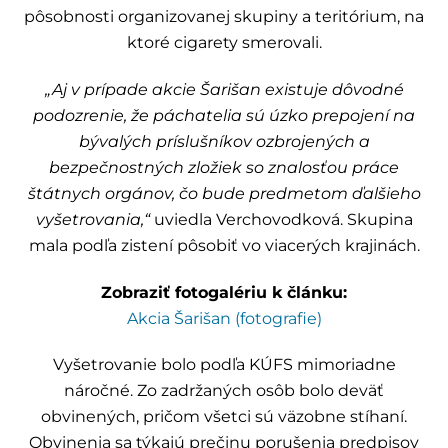
pôsobnosti organizovanej skupiny a teritórium, na
ktoré cigarety smerovali.
„Aj v prípade akcie Šarišan existuje dôvodné
podozrenie, že páchatelia sú úzko prepojení na
bývalých príslušníkov ozbrojených a
bezpečnostných zložiek so znalosťou práce
štátnych orgánov, čo bude predmetom ďalšieho
vyšetrovania,“
uviedla Verchovodková. Skupina
mala podľa zistení pôsobiť vo viacerých krajinách.
Zobraziť fotogalériu k článku:
Akcia Šarišan (fotografie)
Vyšetrovanie bolo podľa KÚFS mimoriadne
náročné. Zo zadržaných osôb bolo deväť
obvinených, pričom všetci sú väzobne stíhaní.
Obvinenia sa týkajú prečinu porušenia predpisov