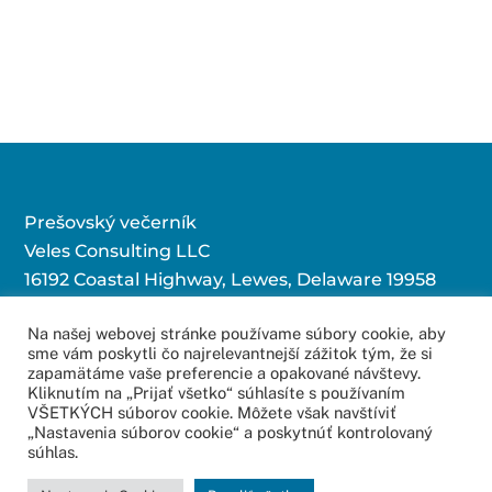
Prešovský večerník
Veles Consulting LLC
16192 Coastal Highway, Lewes, Delaware 19958
Na našej webovej stránke používame súbory cookie, aby
sme vám poskytli čo najrelevantnejší zážitok tým, že si
Kontaktujte nás:
zapamätáme vaše preferencie a opakované návštevy.
Kliknutím na „Prijať všetko“ súhlasíte s používaním
redakcia@povecernik.sk
VŠETKÝCH súborov cookie. Môžete však navštíviť
„Nastavenia súborov cookie“ a poskytnúť kontrolovaný
súhlas.
© 2016 – 2022
Web Studio – Tvorba Web Stránok
Copyright All Rights