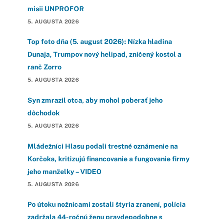
misii UNPROFOR
5. AUGUSTA 2026
Top foto dňa (5. august 2026): Nízka hladina
Dunaja, Trumpov nový helipad, zničený kostol a
ranč Zorro
5. AUGUSTA 2026
Syn zmrazil otca, aby mohol poberať jeho
dôchodok
5. AUGUSTA 2026
Mládežníci Hlasu podali trestné oznámenie na
Korčoka, kritizujú financovanie a fungovanie firmy
jeho manželky – VIDEO
5. AUGUSTA 2026
Po útoku nožnicami zostali štyria zranení, polícia
zadržala 44-ročnú ženu pravdepodobne s