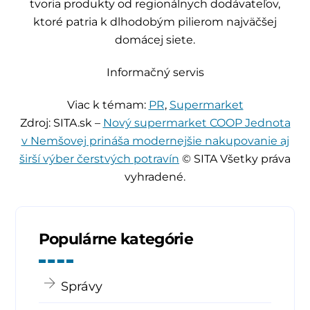
tvoria produkty od regionálnych dodávateľov,
ktoré patria k dlhodobým pilierom najväčšej
domácej siete.
Informačný servis
Viac k témam:
PR
,
Supermarket
Zdroj: SITA.sk –
Nový supermarket COOP Jednota
v Nemšovej prináša modernejšie nakupovanie aj
širší výber čerstvých potravín
© SITA Všetky práva
vyhradené.
Populárne kategórie
Správy