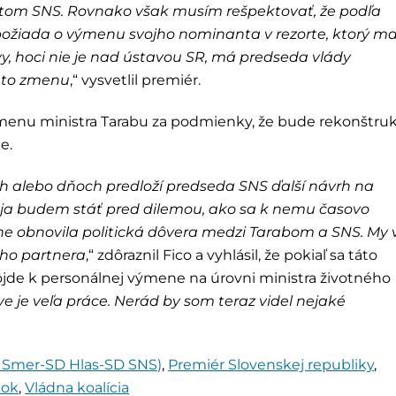
ntom SNS. Rovnako však musím rešpektovať, že podľa
r požiada o výmenu svojho nominanta v rezorte, ktorý m
vy, hoci nie je nad ústavou SR, má predseda vlády
kúto zmenu
,“ vysvetlil premiér.
menu ministra Tarabu za podmienky, že bude rekonštruk
e.
h alebo dňoch predloží predseda SNS ďalší návrh na
 ja budem stáť pred dilemou, ako sa k nemu časovo
vne obnovila politická dôvera medzi Tarabom a SNS. My 
ého partnera
,“ zdôraznil Fico a vyhlásil, že pokiaľ sa táto
ôjde k personálnej výmene na úrovni ministra životného
ve je veľa práce. Nerád by som teraz videl nejaké
ia Smer-SD Hlas-SD SNS)
,
Premiér Slovenskej republiky
,
dok
,
Vládna koalícia