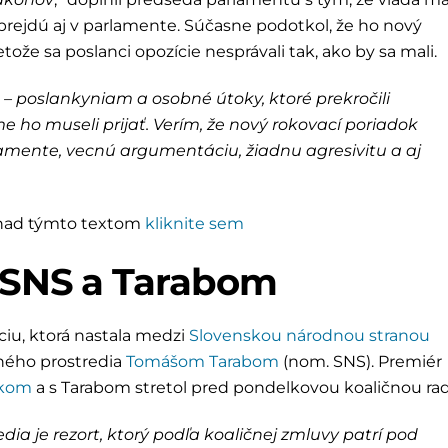
, prejdú aj v parlamente. Súčasne podotkol, že ho nový
etože sa poslanci opozície nesprávali tak, ako by sa mali.
m – poslankyniam a osobné útoky, ktoré prekročili
 ho museli prijať. Verím, že nový rokovací poriadok
lamente, vecnú argumentáciu, žiadnu agresivitu a aj
h nad týmto textom
kliknite sem
i SNS a Tarabom
áciu, ktorá nastala medzi
Slovenskou národnou stranou
ného prostredia
Tomášom Tarabom
(nom. SNS). Premiér
nkom
a s Tarabom stretol pred pondelkovou koaličnou ra
dia je rezort, ktorý podľa koaličnej zmluvy patrí pod