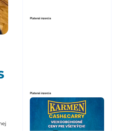
Platená inzercia
S
Platená inzercia
nej