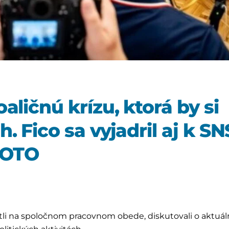
aličnú krízu, ktorá by si
. Fico sa vyjadril aj k SN
 FOTO
stretli na spoločnom pracovnom obede, diskutovali o aktuál