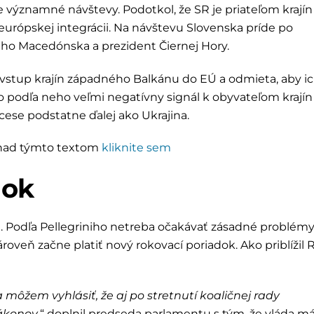
e významné návštevy. Podotkol, že SR je priateľom krajín
urópskej integrácii. Na návštevu Slovenska príde po
ho Macedónska a prezident Čiernej Hory.
vstup krajín západného Balkánu do EÚ a odmieta, aby ic
to podľa neho veľmi negatívny signál k obyvateľom krajín
ese podstatne ďalej ako Ukrajina.
h nad týmto textom
kliknite sem
dok
. Podľa Pellegriniho netreba očakávať zásadné problémy
Zároveň začne platiť nový rokovací poriadok. Ako priblížil R
žem vyhlásiť, že aj po stretnutí koaličnej rady
ákonov
,“ doplnil predseda parlamentu s tým, že vláda m