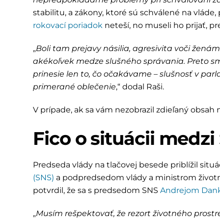
stabilitu, a zákony, ktoré sú schválené na vláde
rokovací poriadok
neteší, no museli ho prijať, pr
„
Boli tam prejavy násilia, agresivita voči žená
akékoľvek medze slušného správania. Preto sme
prinesie len to, čo očakávame – slušnosť v par
primerané oblečenie
,“ dodal Raši.
V prípade, ak sa vám nezobrazil zdieľaný obsa
Fico o situácii medz
Predseda vlády na tlačovej besede priblížil situ
(SNS)
a podpredsedom vlády a ministrom život
potvrdil, že sa s predsedom SNS
Andrejom Da
„
Musím rešpektovať, že rezort životného prostre