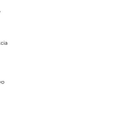
a
cia
vo