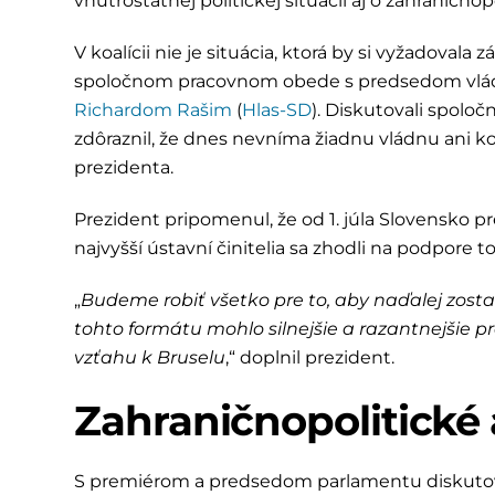
vnútroštátnej politickej situácii aj o zahraničnop
V koalícii nie je situácia, ktorá by si vyžadovala
spoločnom pracovnom obede s predsedom vl
Richardom Rašim
(
Hlas-SD
). Diskutovali spoloč
zdôraznil, že dnes nevníma žiadnu vládnu ani ko
prezidenta.
Prezident pripomenul, že od 1. júla Slovensko 
najvyšší ústavní činitelia sa zhodli na podpore 
„
Budeme robiť všetko pre to, aby naďalej zost
tohto formátu mohlo silnejšie a razantnejšie
vzťahu k Bruselu
,“ doplnil prezident.
Zahraničnopolitické 
S premiérom a predsedom parlamentu diskutoval