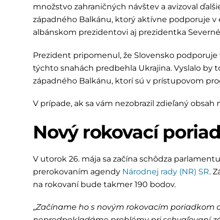
množstvo zahraničných návštev a avizoval ďalši
západného Balkánu, ktorý aktívne podporuje v e
albánskom prezidentovi aj prezidentka Severné
Prezident pripomenul, že Slovensko podporuje 
týchto snahách predbehla Ukrajina. Vyslalo by 
západného Balkánu, ktorí sú v prístupovom proc
V prípade, ak sa vám nezobrazil zdieľaný obsa
Nový rokovací poria
V utorok 26. mája sa začína schôdza parlamentu
prerokovaním agendy
Národnej rady (NR) SR
. 
na rokovaní bude takmer 190 bodov.
„
Začíname ho s novým rokovacím poriadkom a mô
nepredpokladáme problémy pri schvaľovaní z