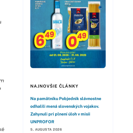
u
om
NAJNOVŠIE ČLÁNKY
o
Na pamätníku Pobjednik slávnostne
odhalili mená slovenských vojakov.
Zahynuli pri plnení úloh v misii
UNPROFOR
ké
5. AUGUSTA 2026