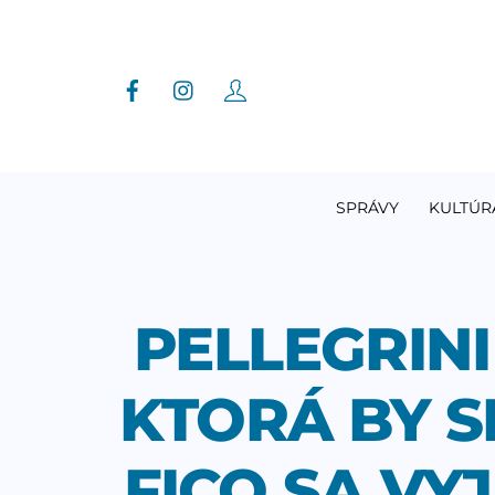
Skip
to
content
SPRÁVY
KULTÚR
PELLEGRINI
KTORÁ BY S
FICO SA VY