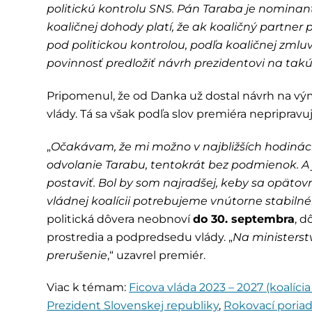
politickú kontrolu SNS. Pán Taraba je nomina
koaličnej dohody platí, že ak koaličný partne
pod politickou kontrolou, podľa koaličnej zmlu
povinnosť predložiť návrh prezidentovi na ta
Pripomenul, že od Danka už dostal návrh na vý
vlády. Tá sa však podľa slov premiéra nepripravuj
„
Očakávam, že mi možno v najbližších hodinác
odvolanie Tarabu, tentokrát bez podmienok. A
postaviť. Bol by som najradšej, keby sa opäto
vládnej koalícii potrebujeme vnútorne stabiln
politická dôvera neobnoví
do 30. septembra
, d
prostredia a podpredsedu vlády. „
Na ministerst
prerušenie
,“ uzavrel premiér.
Viac k témam:
Ficova vláda 2023 – 2027 (koalíc
Prezident Slovenskej republiky
,
Rokovací poria