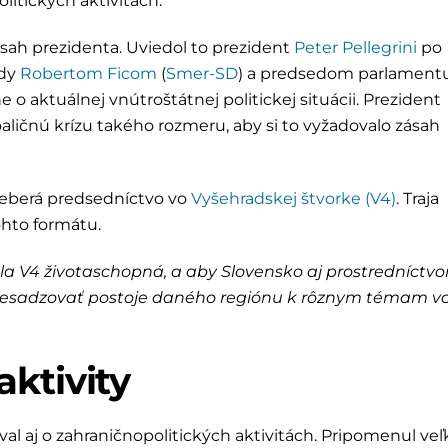
olitických aktivitách.
 zásah prezidenta. Uviedol to prezident
Peter Pellegrini
po
ády
Robertom Ficom
(
Smer-SD
) a predsedom parlament
ne o aktuálnej vnútroštátnej politickej situácii. Prezident
aličnú krízu takého rozmeru, aby si to vyžadovalo zásah
preberá predsedníctvo vo
Vyšehradskej štvorke (V4)
. Traja
tohto formátu.
ala V4 životaschopná, a aby Slovensko aj prostredníctv
 presadzovať postoje daného regiónu k rôznym témam v
aktivity
 aj o zahraničnopolitických aktivitách. Pripomenul veľ