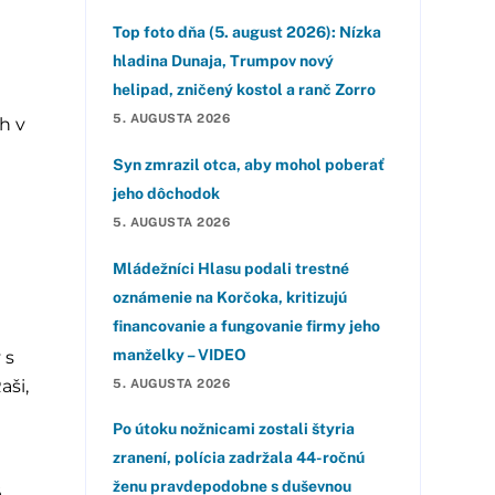
Top foto dňa (5. august 2026): Nízka
hladina Dunaja, Trumpov nový
helipad, zničený kostol a ranč Zorro
5. AUGUSTA 2026
h v
Syn zmrazil otca, aby mohol poberať
jeho dôchodok
5. AUGUSTA 2026
Mládežníci Hlasu podali trestné
oznámenie na Korčoka, kritizujú
financovanie a fungovanie firmy jeho
manželky – VIDEO
 s
aši,
5. AUGUSTA 2026
Po útoku nožnicami zostali štyria
zranení, polícia zadržala 44-ročnú
ženu pravdepodobne s duševnou
á