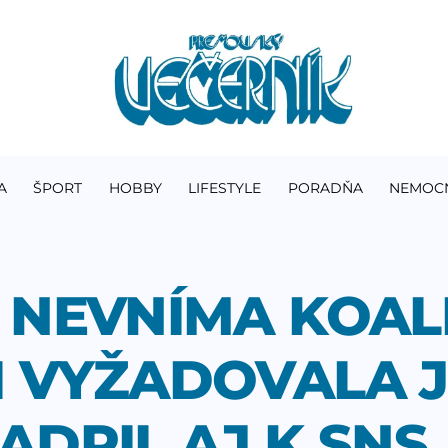
A
ŠPORT
HOBBY
LIFESTYLE
PORADŇA
NEMOC
 NEVNÍMA KOAL
I VYŽADOVALA 
JADRIL AJ K SNS