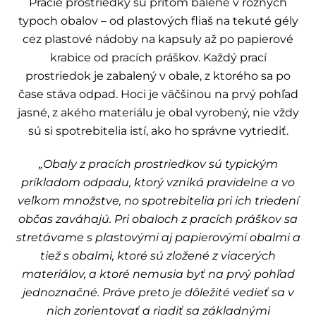
Pracie prostriedky sú pritom balené v rôznych
typoch obalov – od plastových fliaš na tekuté gély
cez plastové nádoby na kapsuly až po papierové
krabice od pracích práškov. Každý prací
prostriedok je zabalený v obale, z ktorého sa po
čase stáva odpad. Hoci je väčšinou na prvý pohľad
jasné, z akého materiálu je obal vyrobený, nie vždy
sú si spotrebitelia istí, ako ho správne vytriediť.
„Obaly z pracích prostriedkov sú typickým
príkladom odpadu, ktorý vzniká pravidelne a vo
veľkom množstve, no spotrebitelia pri ich triedení
občas zaváhajú. Pri obaloch z pracích práškov sa
stretávame s plastovými aj papierovými obalmi a
tiež s obalmi, ktoré sú zložené z viacerých
materiálov, a ktoré nemusia byť na prvý pohľad
jednoznačné. Práve preto je dôležité vedieť sa v
nich zorientovať a riadiť sa základnými