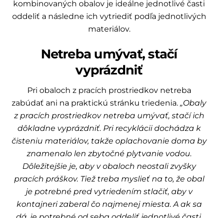
kombinovaných obalov je ideálne jednotlivé časti
oddeliť a následne ich vytriediť podľa jednotlivých
materiálov.
Netreba umývať, stačí
vyprázdniť
Pri obaloch z pracích prostriedkov netreba
zabúdať ani na praktickú stránku triedenia.
„Obaly
z pracích prostriedkov netreba umývať, stačí ich
dôkladne vyprázdniť. Pri recyklácii dochádza k
čisteniu materiálov, takže oplachovanie doma by
znamenalo len zbytočné plytvanie vodou.
Dôležitejšie je, aby v obaloch neostali zvyšky
pracích práškov. Tiež treba myslieť na to, že obal
je potrebné pred vytriedením stlačiť, aby v
kontajneri zaberal čo najmenej miesta. A ak sa
dá, je potrebné od seba oddeliť jednotlivé časti,