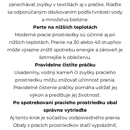
zanechávať zvyšky v textíliách aj v práčke. Riaďte
sa odporúčaným dávkovaním podľa tvrdosti vody
a množstva bielizne.
Perte na nižších teplotách
Moderné pracie prostriedky sú účinné aj pri
nižších teplotách. Pranie na 30 alebo 40 stupňov
môže výrazne znížiť spotrebu energie a zároveň je
šetrnejšie k oblečeniu.
Pravidelne čistite práčku
Usadeniny, vodný kameň či zvyšky pracieho
prostriedku môžu znižovať účinnosť prania.
Pravidelné čistenie práčky pomáha udržať jej
výkon a predlžuje jej životnosť.
Po spotrebovaní pracieho prostriedku obal
správne vytrieďte
Aj tento krok je súčasťou zodpovedného prania.
Obaly z pracích prostriedkov stačí vyprázdniť,