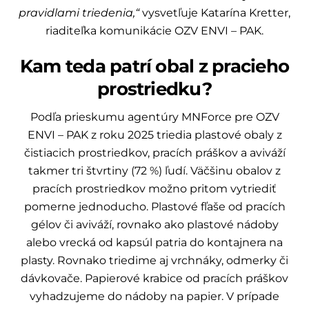
pravidlami triedenia,“
vysvetľuje Katarína Kretter,
riaditeľka komunikácie OZV ENVI – PAK.
Kam teda patrí obal z pracieho
prostriedku?
Podľa prieskumu agentúry MNForce pre OZV
ENVI – PAK z roku 2025 triedia plastové obaly z
čistiacich prostriedkov, pracích práškov a aviváží
takmer tri štvrtiny (72 %) ľudí. Väčšinu obalov z
pracích prostriedkov možno pritom vytriediť
pomerne jednoducho. Plastové fľaše od pracích
gélov či aviváží, rovnako ako plastové nádoby
alebo vrecká od kapsúl patria do kontajnera na
plasty. Rovnako triedime aj vrchnáky, odmerky či
dávkovače. Papierové krabice od pracích práškov
vyhadzujeme do nádoby na papier. V prípade