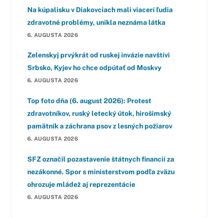
Na kúpalisku v Diakovciach mali viacerí ľudia
zdravotné problémy, unikla neznáma látka
6. AUGUSTA 2026
Zelenskyj prvýkrát od ruskej invázie navštívi
Srbsko, Kyjev ho chce odpútať od Moskvy
6. AUGUSTA 2026
Top foto dňa (6. august 2026): Protest
zdravotníkov, ruský letecký útok, hirošimský
pamätník a záchrana psov z lesných požiarov
6. AUGUSTA 2026
SFZ označil pozastavenie štátnych financií za
nezákonné. Spor s ministerstvom podľa zväzu
ohrozuje mládež aj reprezentácie
6. AUGUSTA 2026