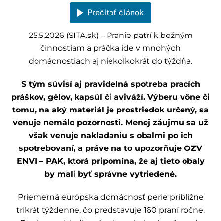
Prečítať článok
25.5.2026 (SITA.sk) – Pranie patrí k bežným
činnostiam a práčka ide v mnohých
domácnostiach aj niekoľkokrát do týždňa.
S tým súvisí aj pravidelná spotreba pracích
práškov, gélov, kapsúl či aviváží. Výberu vône či
tomu, na aký materiál je prostriedok určený, sa
venuje nemálo pozornosti. Menej záujmu sa už
však venuje nakladaniu s obalmi po ich
spotrebovaní, a práve na to upozorňuje OZV
ENVI – PAK, ktorá pripomína, že aj tieto obaly
by mali byť správne vytriedené.
Priemerná európska domácnosť perie približne
trikrát týždenne, čo predstavuje 160 praní ročne.