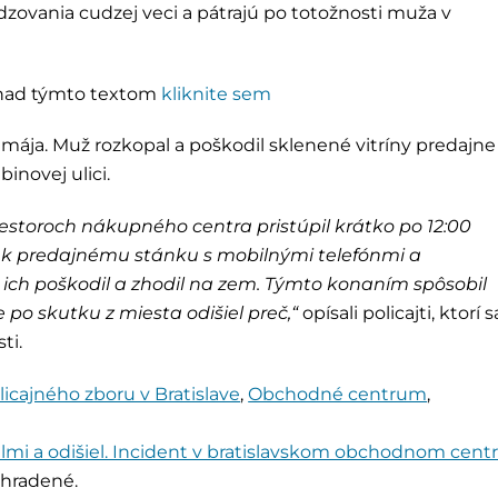
odzovania cudzej veci a pátrajú po totožnosti muža v
h nad týmto textom
kliknite sem
15. mája. Muž rozkopal a poškodil sklenené vitríny predajne
novej ulici.
iestoroch nákupného centra pristúpil krátko po 12:00
 predajnému stánku s mobilnými telefónmi a
ich poškodil a zhodil na zem. Týmto konaním spôsobil
 po skutku z miesta odišiel preč,“
opísali policajti, ktorí s
ti.
licajného zboru v Bratislave
,
Obchodné centrum
,
ilmi a odišiel. Incident v bratislavskom obchodnom cent
yhradené.