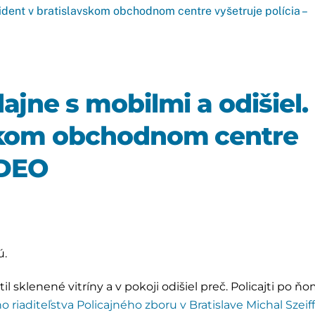
ajne s mobilmi a odišiel.
vskom obchodnom centre
IDEO
ú.
sklenené vitríny a v pokoji odišiel preč. Policajti po ň
o riaditeľstva Policajného zboru v Bratislave
Michal Szeif