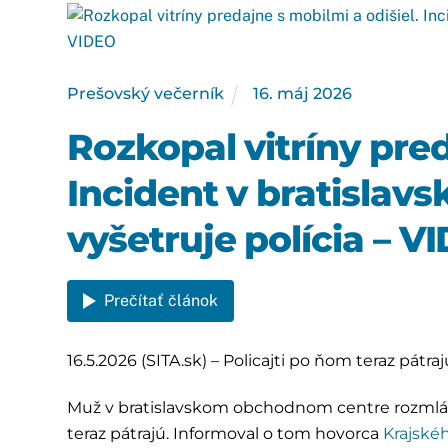
Prešovský večerník
16
.
máj
2026
Rozkopal vitríny pred
Incident v bratisla
vyšetruje polícia – V
Prečítať článok
16.5.2026 (SITA.sk) – Policajti po ňom teraz pátraj
Muž v bratislavskom obchodnom centre rozmlátil 
teraz pátrajú. Informoval o tom hovorca
Krajskéh