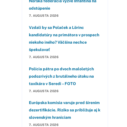
Nórska federácia vyzve Infantina na
odstúpenie
7. AUGUSTA 2026
Vzdali by sa Polaček a Lörinc
kandidatúry na primátora v prospech
niekoho iného? Väčšina nechce
špekulovať
7. AUGUSTA 2026
Polícia pátra po dvoch maloletých
podozrivých z brutálneho útoku na
taxikára v Seredi – FOTO
7. AUGUSTA 2026
Európska komisia varuje pred šírením
dezertifikácie. Riziko sa približuje aj k
slovenským hraniciam
7. AUGUSTA 2026