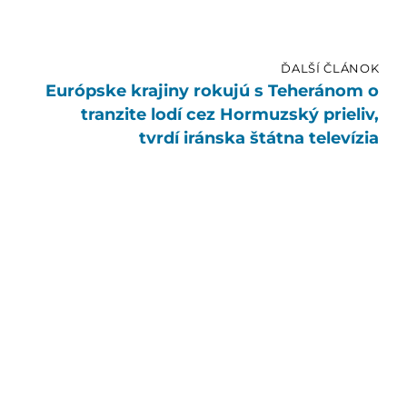
ĎALŠÍ ČLÁNOK
Európske krajiny rokujú s Teheránom o
tranzite lodí cez Hormuzský prieliv,
tvrdí iránska štátna televízia