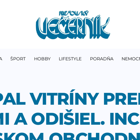
A
ŠPORT
HOBBY
LIFESTYLE
PORADŇA
NEMOC
AL VITRÍNY PRE
 A ODIŠIEL. IN
VSKOM OBCHODN