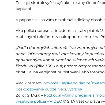
Policajti skutok vyšetrujú ako trestný čin pošk
kapucni.
V prípade, ak sa vám nezobrazil zdieľaný obsa
Ako polícia spresnila, incident sa stal v piatok 
mobilnými telefónmi v nákupnom centre na Pribi
„Podľa doterajších informácií vo vnútorných pr
doposiaľ neznámy muž maskovaný kapucňou k
opakovanými kopnutiami do sklenených vitrín 
škodu vo výške 1 300 eur, pričom bezprostredne
obrátili aj na verejnosť pri zisťovaní jeho totožnos
Viac k témam:
hovorca Krajského riaditeľstva Po
poškodzovanie cudzej veci
,
výtržník
Zdroj: SITA.sk –
Rozkopal vitríny predajne s mob
vyšetruje polícia – VIDEO
© SITA Všetky práva v