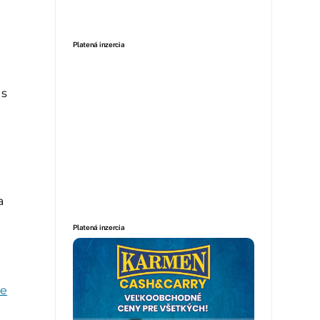
Platená inzercia
 s
a
Platená inzercia
re