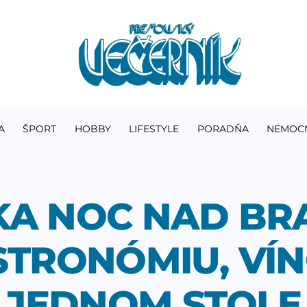
A
ŠPORT
HOBBY
LIFESTYLE
PORADŇA
NEMOC
KA NOC NAD BR
STRONÓMIU, VÍNO
JEDNOM STOLE