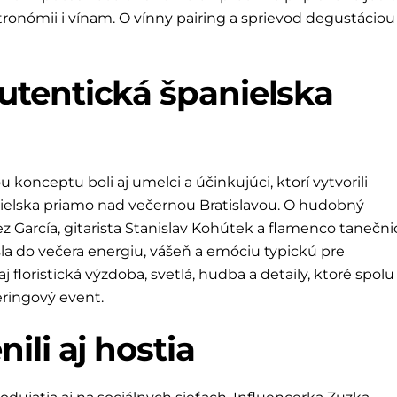
gastronómii i vínam. O vínny pairing a sprievod degustáciou
utentická španielska
u konceptu boli aj umelci a účinkujúci, ktorí vytvorili
lska priamo nad večernou Bratislavou. O hudobný
z García, gitarista Stanislav Kohútek a flamenco tanečni
la do večera energiu, vášeň a emóciu typickú pre
 floristická výzdoba, svetlá, hudba a detaily, ktoré spolu
teringový event.
ili aj hostia