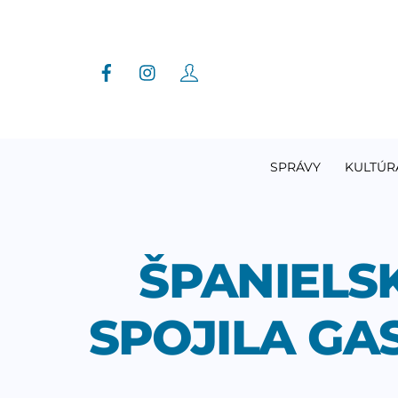
Skip
to
content
SPRÁVY
KULTÚR
ŠPANIELS
SPOJILA GA