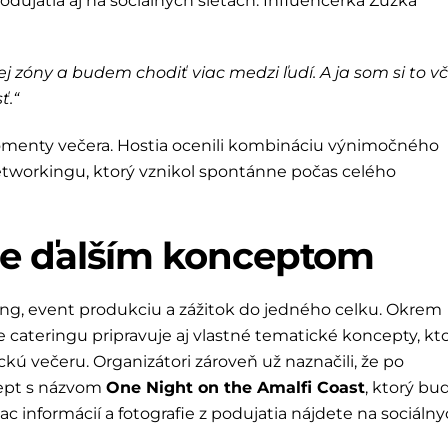
podujatia aj na sociálnych sieťach. Influencerka Zuzka
j zóny a budem chodiť viac medzi ľudí. A ja som si to v
ť.“
momenty večera. Hostia ocenili kombináciu výnimočného
tworkingu, ktorý vznikol spontánne počas celého
je ďalším konceptom
ng, event produkciu a zážitok do jedného celku. Okrem
e cateringu pripravuje aj vlastné tematické koncepty, kt
kú večeru. Organizátori zároveň už naznačili, že po
cept s názvom
One Night on the Amalfi Coast
, ktorý bu
c informácií a fotografie z podujatia nájdete na sociáln