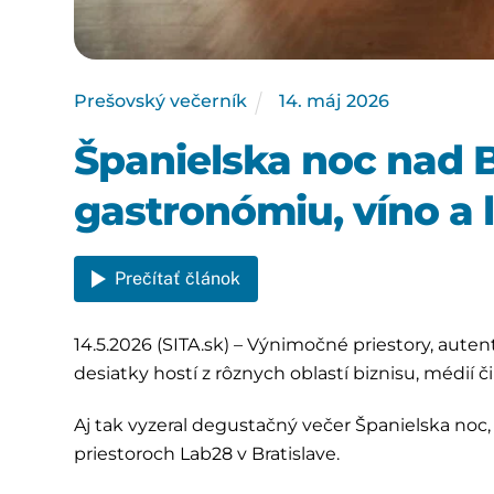
Prešovský večerník
14
.
máj
2026
Španielska noc nad B
gastronómiu, víno a ľ
Prečítať článok
14.5.2026 (SITA.sk) – Výnimočné priestory, aute
desiatky hostí z rôznych oblastí biznisu, médií č
Aj tak vyzeral degustačný večer Španielska noc
priestoroch Lab28 v Bratislave.