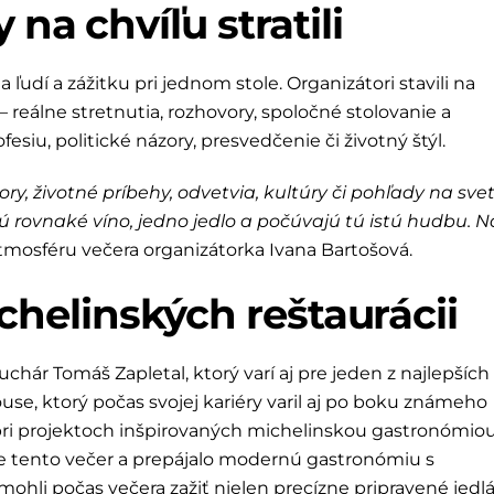
 na chvíľu stratili
ľudí a zážitku pri jednom stole. Organizátori stavili na
 reálne stretnutia, rozhovory, spoločné stolovanie a
fesiu, politické názory, presvedčenie či životný štýl.
ry, životné príbehy, odvetvia, kultúry či pohľady na svet
jú rovnaké víno, jedno jedlo a počúvajú tú istú hudbu. N
tmosféru večera organizátorka Ivana Bartošová.
helinských reštaurácii
chár Tomáš Zapletal, ktorý varí aj pre jeden z najlepších
se, ktorý počas svojej kariéry varil aj po boku známeho
pri projektoch inšpirovaných michelinskou gastronómiou
 tento večer a prepájalo modernú gastronómiu s
li počas večera zažiť nielen precízne pripravené jedlá