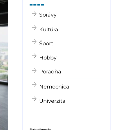
Správy
Kultúra
Šport
Hobby
Poradňa
Nemocnica
Univerzita
Platená inzercia