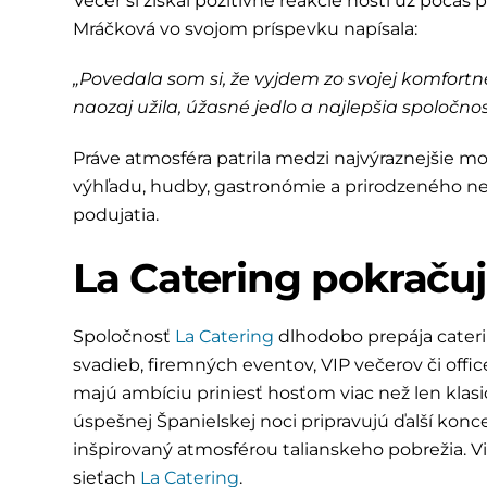
Večer si získal pozitívne reakcie hostí už počas 
Mráčková vo svojom príspevku napísala:
„Povedala som si, že vyjdem zo svojej komfortne
naozaj užila, úžasné jedlo a najlepšia spoločnos
Práve atmosféra patrila medzi najvýraznejšie 
výhľadu, hudby, gastronómie a prirodzeného ne
podujatia.
La Catering pokraču
Spoločnosť
La Catering
dlhodobo prepája cateri
svadieb, firemných eventov, VIP večerov či offic
majú ambíciu priniesť hosťom viac než len klasic
úspešnej Španielskej noci pripravujú ďalší kon
inšpirovaný atmosférou talianskeho pobrežia. Via
sieťach
La Catering
.