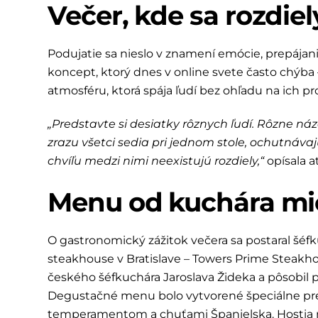
Večer, kde sa rozdiely
Podujatie sa nieslo v znamení emócie, prepájania 
koncept, ktorý dnes v online svete často chýba –
atmosféru, ktorá spája ľudí bez ohľadu na ich pro
„Predstavte si desiatky rôznych ľudí. Rôzne názo
zrazu všetci sedia pri jednom stole, ochutnáva
chvíľu medzi nimi neexistujú rozdiely,“
opísala a
Menu od kuchára mic
O gastronomický zážitok večera sa postaral šéfku
steakhouse v Bratislave – Towers Prime Steakhou
českého šéfkuchára Jaroslava Žideka a pôsobil 
Degustačné menu bolo vytvorené špeciálne pre
temperamentom a chuťami Španielska. Hostia moh