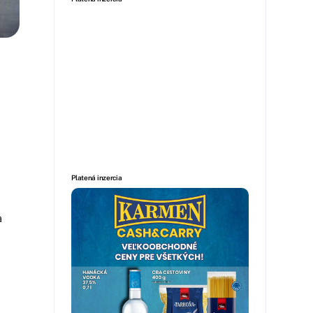
Platená inzercia
a