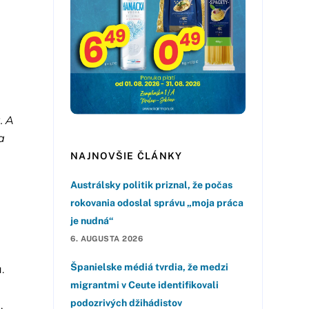
. A
a
NAJNOVŠIE ČLÁNKY
Austrálsky politik priznal, že počas
rokovania odoslal správu „moja práca
je nudná“
6. AUGUSTA 2026
Španielske médiá tvrdia, že medzi
.
migrantmi v Ceute identifikovali
podozrivých džihádistov
,