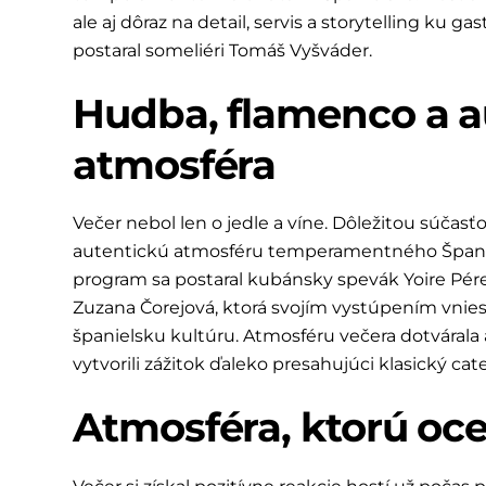
ale aj dôraz na detail, servis a storytelling ku 
postaral someliéri Tomáš Vyšváder.
Hudba, flamenco a a
atmosféra
Večer nebol len o jedle a víne. Dôležitou súčasťo
autentickú atmosféru temperamentného Španie
program sa postaral kubánsky spevák Yoire Pére
Zuzana Čorejová, ktorá svojím vystúpením vnies
španielsku kultúru. Atmosféru večera dotvárala aj
vytvorili zážitok ďaleko presahujúci klasický ca
Atmosféra, ktorú ocen