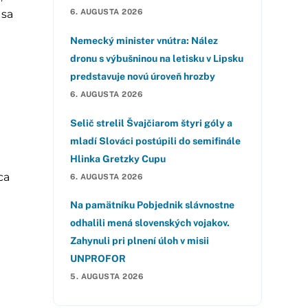
6. AUGUSTA 2026
 sa
Nemecký minister vnútra: Nález
dronu s výbušninou na letisku v Lipsku
predstavuje novú úroveň hrozby
6. AUGUSTA 2026
Selič strelil Švajčiarom štyri góly a
mladí Slováci postúpili do semifinále
Hlinka Gretzky Cupu
ca
6. AUGUSTA 2026
Na pamätníku Pobjednik slávnostne
odhalili mená slovenských vojakov.
Zahynuli pri plnení úloh v misii
UNPROFOR
5. AUGUSTA 2026