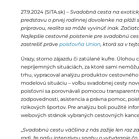
27.9.2024 (SITA.sk) –
Svadobná cesta na exotický
predstavu o prvej rodinnej dovolenke na pláž
prípravou, realita sa môže vyvinúť inak. Začiat
Najlepšie cestovné poistenie pre svadobnú ce
zastrešiť práve
poisťovňa Union
, ktorá sa v te
Úrazy, storno zájazdu či zatúlané kufre. Úloho
nepríjemných situáciách, za ktoré sami nemôžu.
trhu, vypracoval analýzu produktov cestovného 
modelovú situáciu – voľbu svadobnej cesty nov
poisťovní sa porovnávali pomocou transparentne
zodpovednosti, asistencia a právna pomoc, poiste
rizikových športov. Pre analýzu boli použité in
webových stránok vybraných cestovných kancelár
„
Svadobnú cestu väčšina z nás zažije len raz z
radi, že našu intenzívnu snahu o vytváranie čo