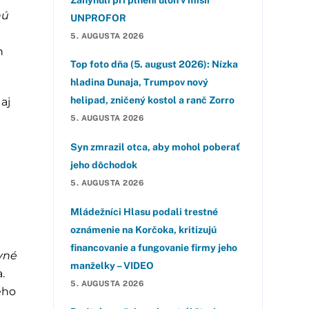
nú
UNPROFOR
5. AUGUSTA 2026
n
Top foto dňa (5. august 2026): Nízka
hladina Dunaja, Trumpov nový
helipad, zničený kostol a ranč Zorro
aj
5. AUGUSTA 2026
Syn zmrazil otca, aby mohol poberať
jeho dôchodok
5. AUGUSTA 2026
Mládežníci Hlasu podali trestné
oznámenie na Korčoka, kritizujú
v
financovanie a fungovanie firmy jeho
vné
manželky – VIDEO
.
5. AUGUSTA 2026
ého