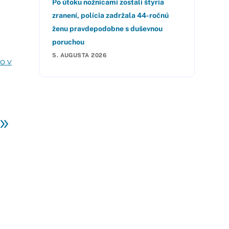
Po útoku nožnicami zostali štyria
zranení, polícia zadržala 44-ročnú
ženu pravdepodobne s duševnou
poruchou
5. AUGUSTA 2026
o v
»