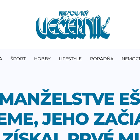
A
ŠPORT
HOBBY
LIFESTYLE
PORADŇA
NEMOC
 MANŽELSTVE EŠ
ME, JEHO ZAČI
ZÍSKAL PRVÉ M