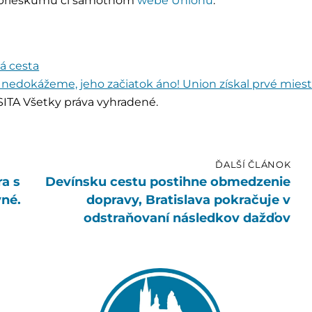
m prieskumu či samotnom
webe Unionu
.
á cesta
ť nedokážeme, jeho začiatok áno! Union získal prvé miest
ITA Všetky práva vyhradené.
ĎALŠÍ ČLÁNOK
ra s
Devínsku cestu postihne obmedzenie
né.
dopravy, Bratislava pokračuje v
odstraňovaní následkov dažďov