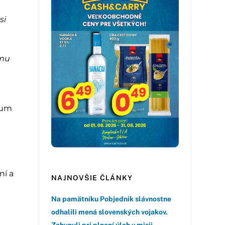
si
umu
kum
ní a
NAJNOVŠIE ČLÁNKY
Na pamätníku Pobjednik slávnostne
odhalili mená slovenských vojakov.
Zahynuli pri plnení úloh v misii