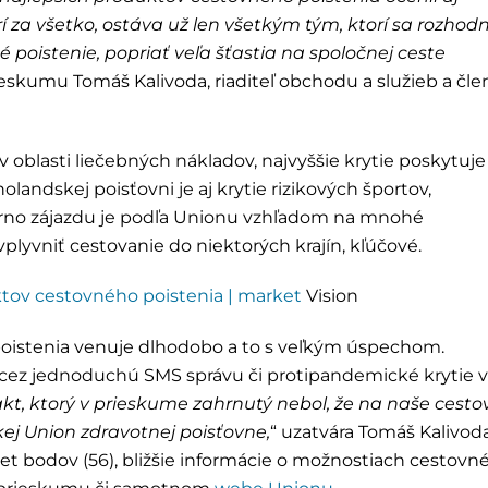
 za všetko, ostáva už len všetkým tým, ktorí sa rozhod
 poistenie, popriať veľa šťastia na spoločnej ceste
ieskumu Tomáš Kalivoda, riaditeľ obchodu a služieb a čle
blasti liečebných nákladov, najvyššie krytie poskytuje 
andskej poisťovni je aj krytie rizikových športov,
storno zájazdu je podľa Unionu vzhľadom na mnohé
plyvniť cestovanie do niektorých krajín, kľúčové.
tov cestovného poistenia |
market
Vision
oistenia venuje dlhodobo a to s veľkým úspechom.
a cez jednoduchú SMS správu či protipandemické krytie 
kt, ktorý v prieskume zahrnutý nebol, že na naše cesto
kej Union zdravotnej poisťovne,
“ uzatvára Tomáš Kalivoda
et bodov (56), bližšie informácie o možnostiach cestovn