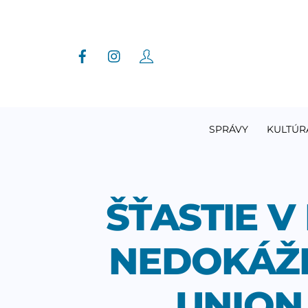
Skip
to
content
SPRÁVY
KULTÚR
ŠŤASTIE V
NEDOKÁŽE
UNION 