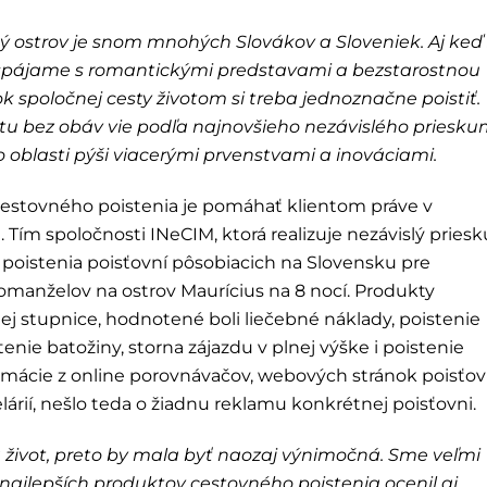
 ostrov je snom mnohých Slovákov a Sloveniek. Aj keď 
i spájame s romantickými predstavami a bezstarostnou
ok spoločnej cesty životom si treba jednoznačne poistiť.
stu bez obáv vie podľa najnovšieho nezávislého priesk
jto oblasti pýši viacerými prvenstvami a inováciami.
u cestovného poistenia je pomáhať klientom práve v
 Tím spoločnosti INeCIM, ktorá realizuje nezávislý pries
poistenia poisťovní pôsobiacich na Slovensku pre
omanželov na ostrov Maurícius na 8 nocí. Produkty
j stupnice, hodnotené boli liečebné náklady, poistenie
nie batožiny, storna zájazdu v plnej výške i poistenie
formácie z online porovnávačov, webových stránok poisťov
ií, nešlo teda o žiadnu reklamu konkrétnej poisťovni.
a život, preto by mala byť naozaj výnimočná. Sme veľmi
 najlepších produktov cestovného poistenia ocenil aj