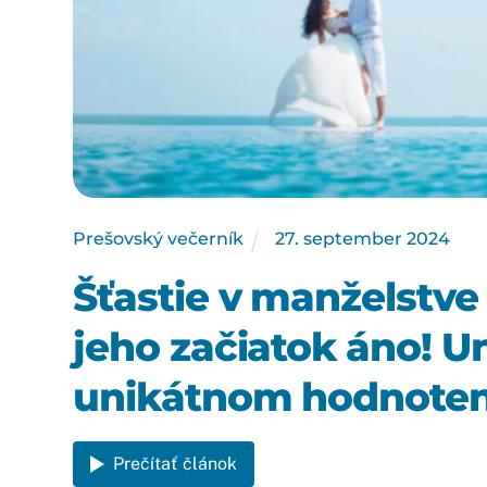
Prešovský večerník
27
.
september
2024
Šťastie v manželstve
jeho začiatok áno! Un
unikátnom hodnotení
Prečítať článok