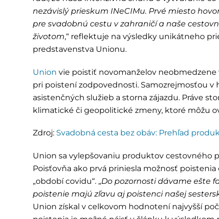
nezávislý prieskum INeCIMu. Prvé miesto hovorí
pre svadobnú cestu v zahraničí a naše cestovné
životom
,“ reflektuje na výsledky unikátneho pr
predstavenstva Unionu.
Union
vie poistiť novomanželov neobmedzene v o
pri poistení zodpovednosti. Samozrejmosťou v hol
asistenčných služieb a storna zájazdu. Práve 
klimatické či geopolitické zmeny, ktoré môžu ov
Zdroj:
Svadobná cesta bez obáv: Prehľad produk
Union sa vylepšovaniu produktov cestovného p
Poisťovňa ako prvá priniesla možnosť poisteni
„období covidu“. „
Do pozornosti dávame ešte fa
poistenie majú zľavu aj poistenci našej sesters
Union získal v celkovom hodnotení najvyšší poč