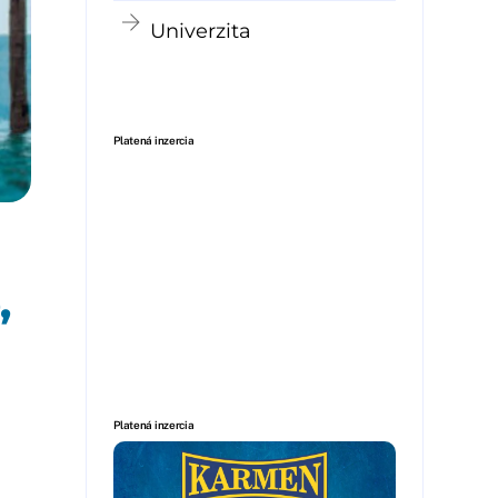
Univerzita
Platená inzercia
,
Platená inzercia