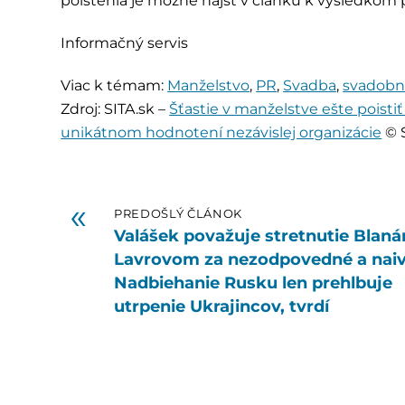
poistenia je možné nájsť v článku k výsledko
Informačný servis
Viac k témam:
Manželstvo
,
PR
,
Svadba
,
svadobn
Zdroj: SITA.sk –
Šťastie v manželstve ešte poisti
unikátnom hodnotení nezávislej organizácie
© S
«
PREDOŠLÝ ČLÁNOK
Valášek považuje stretnutie Blaná
Lavrovom za nezodpovedné a naiv
Nadbiehanie Rusku len prehlbuje
utrpenie Ukrajincov, tvrdí