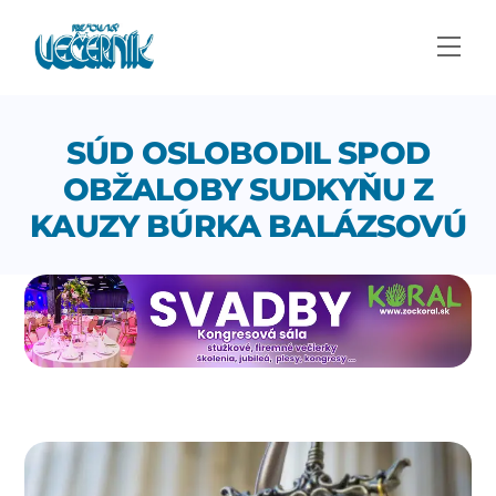
Skip
to
Men
content
SÚD OSLOBODIL SPOD
OBŽALOBY SUDKYŇU Z
KAUZY BÚRKA BALÁZSOVÚ