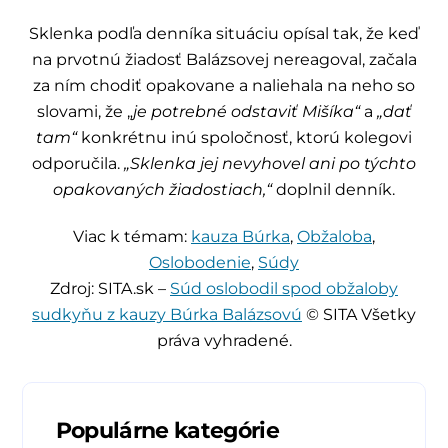
Sklenka podľa denníka situáciu opísal tak, že keď
na prvotnú žiadosť Balázsovej nereagoval, začala
za ním chodiť opakovane a naliehala na neho so
slovami, že „
je potrebné odstaviť Mišíka“
a
„dať
tam“
konkrétnu inú spoločnosť, ktorú kolegovi
odporučila.
„Sklenka jej nevyhovel ani po týchto
opakovaných žiadostiach,“
doplnil denník.
Viac k témam:
kauza Búrka
,
Obžaloba
,
Oslobodenie
,
Súdy
Zdroj: SITA.sk –
Súd oslobodil spod obžaloby
sudkyňu z kauzy Búrka Balázsovú
© SITA Všetky
práva vyhradené.
Populárne kategórie