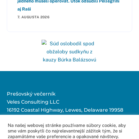
jedného museli operovať. Útok odsúdili Pellegrini
aj Raši
7. AUGUSTA 2026
Prešovský večerník
Veles Consulting LLC
16192 Coastal Highway, Lewes, Delaware 19958
Na našej webovej stránke používame súbory cookie, aby
sme vám poskytli čo najrelevantnejší zážitok tým, že si
Kontaktujte nás:
zapamätáme vaše preferencie a opakované návštevy.