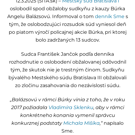
12.3.2025 (SITA.sk) –
Mestský súd Bratislava I
oslobodil spod obžaloby sudkyňu z kauzy Búrka
Angelu Balázsovú. Informoval o tom
denník Sme
s
tým, že oslobodzujúci rozsudok súd vyniesol deň
po piatom výročí policajnej akcie Búrka, pri ktorej
bolo zadržaných 13 sudcov.
Sudca František Jančok podľa denníka
rozhodnutie o oslobodení obžalovanej odôvodnil
tým, že skutok nie je trestným činom. Sudkyňu
bývalého Mestského súdu Bratislava III obžalovali
zo zločinu zasahovania do nezávislosti súdu.
„Balázsovú v rámci Búrky vinia z toho, že v roku
2017 požiadala
Vladimíra Sklenku
, aby v rámci
konkrétneho konania vymenil správcu
konkurznej podstaty
Michala Mišíka
,“
napísalo
Sme.