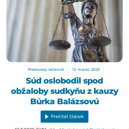
Prešovský večerník
12
.
marec
2025
Súd oslobodil spod
obžaloby sudkyňu z kauzy
Búrka Balázsovú
Prečítať článok