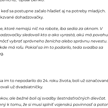
a, keď sa postupne začalo hľadieť aj na potreby mladých.
takzvané dohadzovačky.
e, ktoré nemajú nič na robote, iba sedia za oknom. V
ohadzovačky sledovali kto a ako vyrastá, akú má povahu
omôcť vybrať správneho ženícha alebo správnu nevestu.
kde má roľu. Pokiaľ sa im to podarilo, teda svadba sa
óg.
sa im to nepodarilo do 24. roku života, boli už označovan
ovali už dvadsiatničky.
okov, ale bežné boli aj svadby šestnásťročných dievčat.
ený k tomu, že si musí splniť vojenskú povinnosť a pot