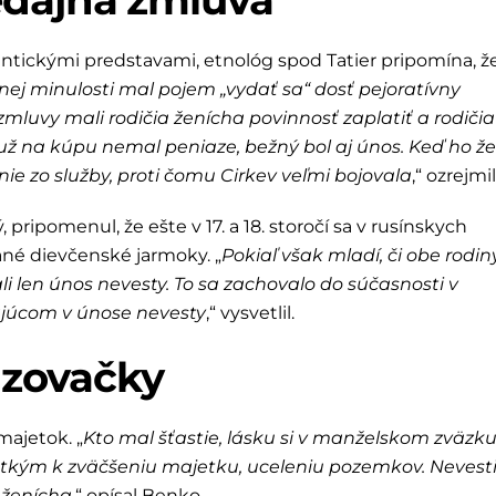
antickými predstavami, etnológ spod Tatier pripomína, ž
nej minulosti mal pojem „vydať sa“ dosť pejoratívny
mluvy mali rodičia ženícha povinnosť zaplatiť a rodičia
už na kúpu nemal peniaze, bežný bol aj únos. Keď ho ž
ie zo služby, proti čomu Cirkev veľmi bojovala
,“ ozrejmil
, pripomenul, že ešte v 17. a 18. storočí sa v rusínskych
né dievčenské jarmoky. „
Pokiaľ však mladí, či obe rodin
i len únos nevesty. To sa zachovalo do súčasnosti v
ajúcom v únose nevesty
,“ vysvetlil.
dzovačky
majetok. „
Kto mal šťastie, lásku si v manželskom zväzku
etkým k zväčšeniu majetku, uceleniu pozemkov. Nevest
 ženícha
,“ opísal Benko.