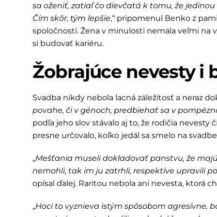
sa oženiť, zatiaľ čo dievčatá k tomu, že jedinou 
Čím skôr, tým lepšie
,“ pripomenul Benko z pami
spoločnosti. Žena v minulosti nemala veľmi na 
si budovať kariéru.
Žobrajúce nevesty i 
Svadba nikdy nebola lacná záležitosť a neraz do
povahe, či v génoch, predbiehať sa v pompézn
podľa jeho slov stávalo aj to, že rodičia nevesty
presne určovalo, koľko jedál sa smelo na svadbe 
„
Mešťania museli dokladovať panstvu, že majú ma
nemohli, tak im ju zatrhli, respektíve upravili
opísal ďalej. Raritou nebola ani nevesta, ktorá 
„
Hoci to vyznieva istým spôsobom agresívne, bo