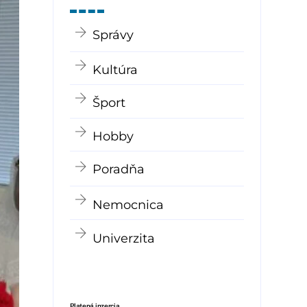
Správy
Kultúra
Šport
Hobby
Poradňa
Nemocnica
Univerzita
Platená inzercia