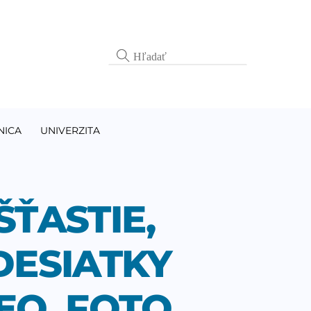
NICA
UNIVERZITA
ŤASTIE,
DESIATKY
EO, FOTO