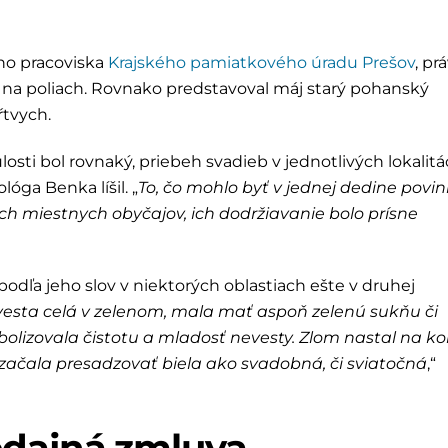
ho pracoviska
Krajského pamiatkového úradu Prešov
, pr
ce na poliach. Rovnako predstavoval máj starý pohanský
ŕtvych.
sti bol rovnaký, priebeh svadieb v jednotlivých lokalit
lóga Benka líšil. „
To, čo mohlo byť v jednej dedine povin
ch miestnych obyčajov, ich dodržiavanie bolo prísne
odľa jeho slov v niektorých oblastiach ešte v druhej
esta celá v zelenom, mala mať aspoň zelenú sukňu či
olizovala čistotu a mladosť nevesty. Zlom nastal na ko
začala presadzovať biela ako svadobná, či sviatočná
,“
edajná zmluva