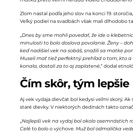
Zlom nastal podľa jeho slov na konci 19. storoči
Veľký podiel na svadbách však mali dlhodobo 
„
Dnes by sme mohli povedať, že ide o klebetnic
minulosti to bolo doslova povolanie. Ženy – d
keď nadišiel vek na sobáš, snažili sa matke p
Museli mať tiež perfektný prehľad o tom, kto a 
konala, dostali za to aj zaplatené
,“ dodal etnol
Čím skôr, tým lepšie
Aj vek vydaja dievčat bol kedysi veľmi skorý. Ak 
staré dievky. V niektorých dedinách takto označ
„
Najlepší vek na vydaj bol okolo osemnástich r
Celé to bolo o výchove. Muž bol odmalička ved