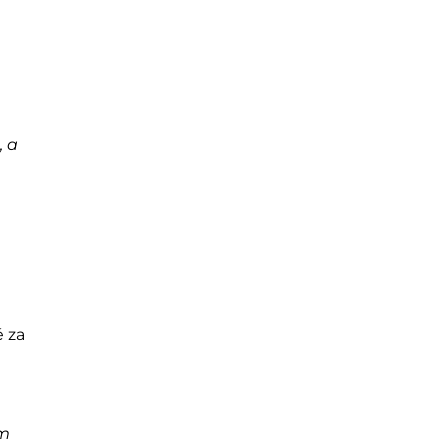
, a
é za
om