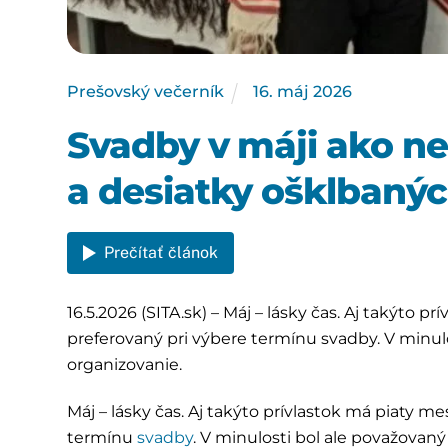
Prešovský večerník
16
.
máj
2026
Svadby v máji ako ne
a desiatky ošklbanýc
Prečítať článok
16.5.2026 (SITA.sk) – Máj – lásky čas. Aj takýto p
preferovaný pri výbere termínu svadby. V minulo
organizovanie.
Máj – lásky čas. Aj takýto prívlastok má piaty m
termínu
svadby
. V minulosti bol ale považovaný 