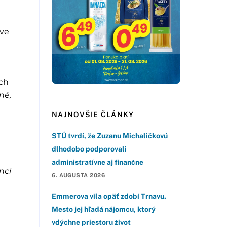
áve
ách
né,
NAJNOVŠIE ČLÁNKY
STÚ tvrdí, že Zuzanu Michaličkovú
dlhodobo podporovali
administratívne aj finančne
nci
6. AUGUSTA 2026
Emmerova vila opäť zdobí Trnavu.
Mesto jej hľadá nájomcu, ktorý
vdýchne priestoru život