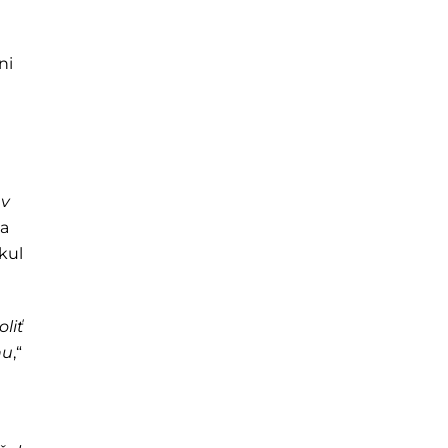
ni
 v
sa
ikul
liť
hu
,“