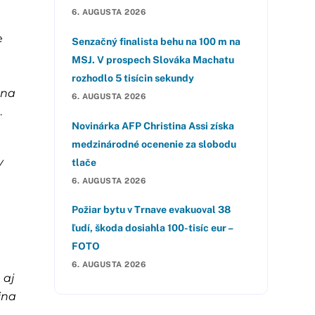
6. AUGUSTA 2026
e
Senzačný finalista behu na 100 m na
MSJ. V prospech Slováka Machatu
rozhodlo 5 tisícin sekundy
ena
6. AUGUSTA 2026
.
Novinárka AFP Christina Assi získa
medzinárodné ocenenie za slobodu
y
tlače
6. AUGUSTA 2026
Požiar bytu v Trnave evakuoval 38
ľudí, škoda dosiahla 100-tisíc eur –
FOTO
6. AUGUSTA 2026
 aj
ina