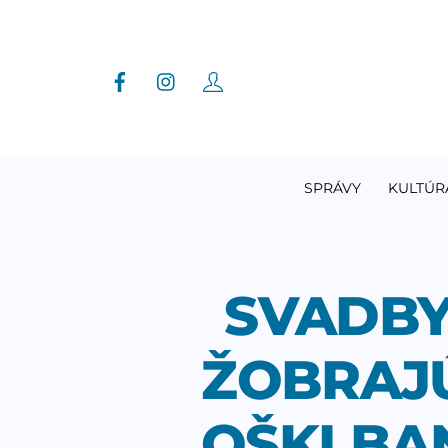
Skip
to
content
SPRÁVY
KULTÚR
SVADBY
ŽOBRAJÚ
OŠKLBAN