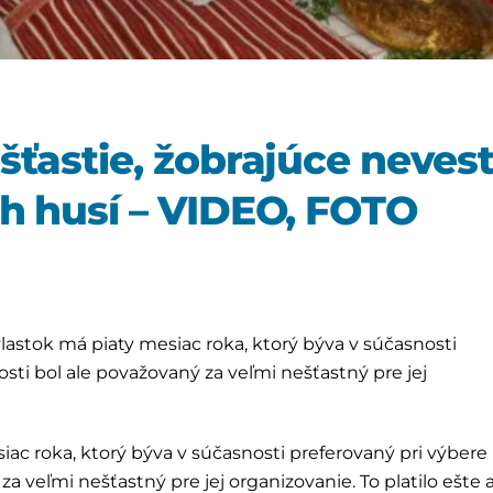
šťastie, žobrajúce neves
h husí – VIDEO, FOTO
rívlastok má piaty mesiac roka, ktorý býva v súčasnosti
sti bol ale považovaný za veľmi nešťastný pre jej
esiac roka, ktorý býva v súčasnosti preferovaný pri výbere
za veľmi nešťastný pre jej organizovanie. To platilo ešte a