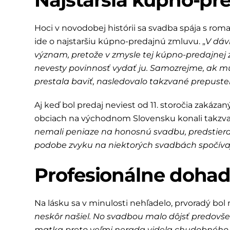
Hoci v novodobej histórii sa svadba spája s rom
ide o najstaršiu kúpno-predajnú zmluvu. „
V dáv
význam, pretože v zmysle tej kúpno-predajnej z
nevesty povinnosť vydať ju. Samozrejme, ak m
prestala baviť, nasledovalo takzvané prepusten
Aj keď bol predaj neviest od 11. storočia zakázaný
obciach na východnom Slovensku konali takzva
nemali peniaze na honosnú svadbu, predstieral
podobe zvyku na niektorých svadbách spočív
Profesionálne doha
Na lásku sa v minulosti nehľadelo, prvoradý bol 
neskôr našiel. No svadbou malo dôjsť predovš
matka preto veľmi nerada videla chudobného