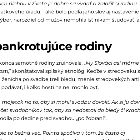
ich úlohou v živote je dobre sa vydať a založiť si rodinu.
atkového úradu. Také bolo podľa jeho slov aj nastavenie
výber, narozdiel od mužov nemohla ísť nikam študovať, a
bankrotujúce rodiny
konca samotné rodiny zruinovala. „
My Slováci asi máme
osti
,“ skonštatoval spišský etnológ. Keďže v stredoveku 
 či ženícha po svadbe treli biedu, znenie stredovekých art
podávať, i koľko hostí na nej mohlo byť.
jetok na to, aby si mohli svadbu dovoliť. Ak si ju dovo
 počet svadobníkov tak, aby sa nedostali do biedy či krac
chodila po dedine pred svadbou „po žobraní“.
la to bežná vec. Pointa spočíva v tom, že často aj