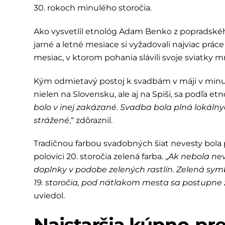
30. rokoch minulého storočia.
Ako vysvetlil etnológ Adam Benko z popradské
jarné a letné mesiace si vyžadovali najviac prá
mesiac, v ktorom pohania slávili svoje sviatky m
Kým odmietavý postoj k svadbám v máji v minulo
nielen na Slovensku, ale aj na Spiši, sa podľa etno
bolo v inej zakázané. Svadba bola plná lokálny
strážené
,“ zdôraznil.
Tradičnou farbou svadobných šiat nevesty bola p
polovici 20. storočia zelená farba. „
Ak nebola nev
doplnky v podobe zelených rastlín. Zelená symb
19. storočia, pod nátlakom mesta sa postupne 
uviedol.
Najstaršia kúpno-pr