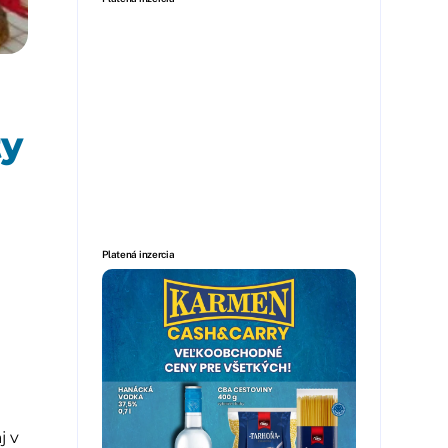
ty
Platená inzercia
j v