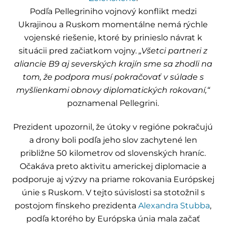
Podľa Pellegriniho vojnový konflikt medzi
Ukrajinou a Ruskom momentálne nemá rýchle
vojenské riešenie, ktoré by prinieslo návrat k
situácii pred začiatkom vojny.
„Všetci partneri z
aliancie B9 aj severských krajín sme sa zhodli na
tom, že podpora musí pokračovať v súlade s
myšlienkami obnovy diplomatických rokovaní,“
poznamenal Pellegrini.
Prezident upozornil, že útoky v regióne pokračujú
a drony boli podľa jeho slov zachytené len
približne 50 kilometrov od slovenských hraníc.
Očakáva preto aktivitu americkej diplomacie a
podporuje aj výzvy na priame rokovania Európskej
únie s Ruskom. V tejto súvislosti sa stotožnil s
postojom fínskeho prezidenta
Alexandra Stubba
,
podľa ktorého by Európska únia mala začať