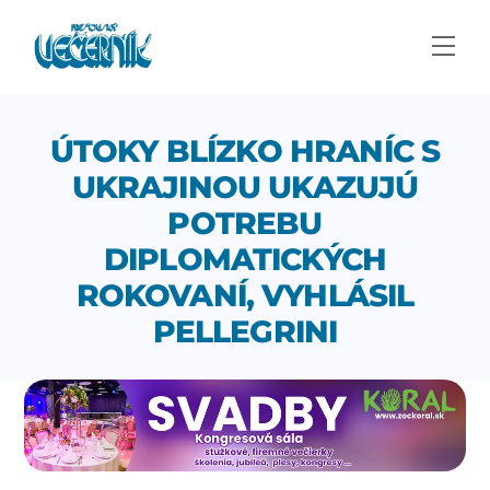
Skip
to
Men
content
ÚTOKY BLÍZKO HRANÍC S
UKRAJINOU UKAZUJÚ
POTREBU
DIPLOMATICKÝCH
ROKOVANÍ, VYHLÁSIL
PELLEGRINI