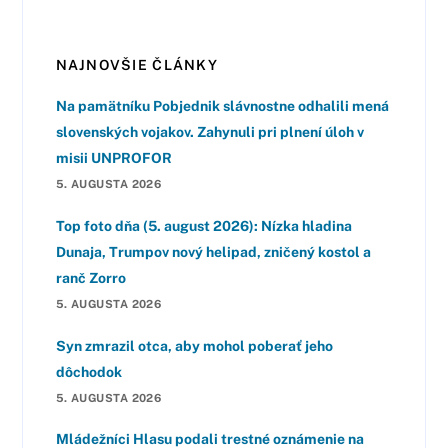
NAJNOVŠIE ČLÁNKY
Na pamätníku Pobjednik slávnostne odhalili mená
slovenských vojakov. Zahynuli pri plnení úloh v
misii UNPROFOR
5. AUGUSTA 2026
Top foto dňa (5. august 2026): Nízka hladina
Dunaja, Trumpov nový helipad, zničený kostol a
ranč Zorro
5. AUGUSTA 2026
Syn zmrazil otca, aby mohol poberať jeho
dôchodok
5. AUGUSTA 2026
Mládežníci Hlasu podali trestné oznámenie na