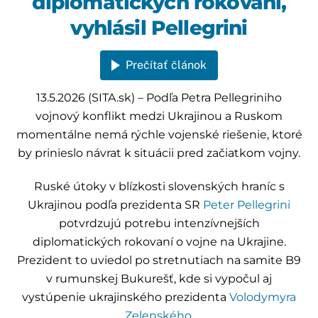
diplomatických rokovaní,
vyhlásil Pellegrini
Prečítať článok
13.5.2026 (SITA.sk) – Podľa Petra Pellegriniho
vojnový konflikt medzi Ukrajinou a Ruskom
momentálne nemá rýchle vojenské riešenie, ktoré
by prinieslo návrat k situácii pred začiatkom vojny.
Ruské útoky v blízkosti slovenských hraníc s
Ukrajinou podľa prezidenta SR
Peter Pellegrini
potvrdzujú potrebu intenzívnejších
diplomatických rokovaní o vojne na Ukrajine.
Prezident to uviedol po stretnutiach na samite B9
v rumunskej Bukurešť, kde si vypočul aj
vystúpenie ukrajinského prezidenta
Volodymyra
Zelenského
.