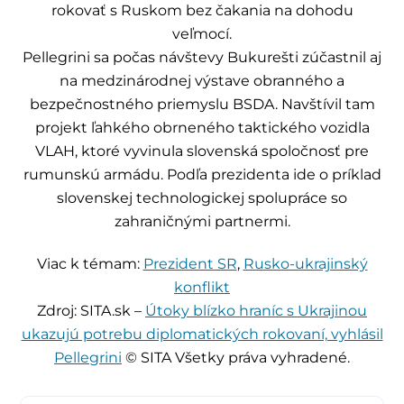
rokovať s Ruskom bez čakania na dohodu
veľmocí.
Pellegrini sa počas návštevy Bukurešti zúčastnil aj
na medzinárodnej výstave obranného a
bezpečnostného priemyslu BSDA. Navštívil tam
projekt ľahkého obrneného taktického vozidla
VLAH, ktoré vyvinula slovenská spoločnosť pre
rumunskú armádu. Podľa prezidenta ide o príklad
slovenskej technologickej spolupráce so
zahraničnými partnermi.
Viac k témam:
Prezident SR
,
Rusko-ukrajinský
konflikt
Zdroj: SITA.sk –
Útoky blízko hraníc s Ukrajinou
ukazujú potrebu diplomatických rokovaní, vyhlásil
Pellegrini
© SITA Všetky práva vyhradené.