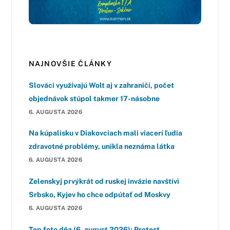
NAJNOVŠIE ČLÁNKY
Slováci využívajú Wolt aj v zahraničí, počet
objednávok stúpol takmer 17-násobne
6. AUGUSTA 2026
Na kúpalisku v Diakovciach mali viacerí ľudia
zdravotné problémy, unikla neznáma látka
6. AUGUSTA 2026
Zelenskyj prvýkrát od ruskej invázie navštívi
Srbsko, Kyjev ho chce odpútať od Moskvy
6. AUGUSTA 2026
Top foto dňa (6. august 2026): Protest