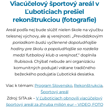
Viacúčelový športový areál v
Ľuboticiach prešiel
rekonštrukciou (fotografie)
Areál podľa nej bude slúžiť nielen škole na výučbu
telesnej výchovy, ale aj verejnosti. „
Prevádzkovým
poriadkom budú vyčlenené dopoludňajšie
hodiny pre školu a popoludňajšie sa rozdelia
medzi futbalový klub a verejnosť
,“ doplnila
Rubisová. Chýbať nebude ani organizáciu
komunitných podujatí vrátane tradičného
bežeckého podujatia Ľubotická desiatka.
Viac k témam:
Program Slovensko
,
Rekonštrukcia
,
Športový areál
Zdroj: SITA.sk –
V Ľuboticiach obnovili viacúčelový
športový areál za zhruba milión eur – VIDEO, FOTO