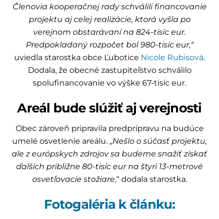
Členovia kooperačnej rady schválili financovanie
projektu aj celej realizácie, ktorá vyšla po
verejnom obstarávaní na 824-tisíc eur.
Predpokladaný rozpočet bol 980-tisíc eur,“
uviedla starostka obce Ľubotice
Nicole Rubisová
.
Dodala, že obecné zastupiteľstvo schválilo
spolufinancovanie vo výške 67-tisíc eur.
Areál bude slúžiť aj verejnosti
Obec zároveň pripravila predprípravu na budúce
umelé osvetlenie areálu. „
Nešlo o súčasť projektu,
ale z európskych zdrojov sa budeme snažiť získať
ďalších približne 80-tisíc eur na štyri 13-metrové
osvetľovacie stožiare
,“ dodala starostka.
Fotogaléria k článku: