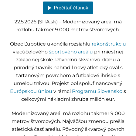
Prečítať článok
22.5.2026 (SITA.sk) – Modernizovaný areál má
rozlohu takmer 9 000 metrov štvorcových.
Obec Ľubotice ukončila rozsiahlu
rekonštrukciu
viacúčelového
športového areálu
pri miestnej
základnej škole. Pôvodnú škvarovú dráhu a
prírodný trávnik nahradil nový atletický ovál s
tartanovým povrchom a futbalové ihrisko s
umelou trávou. Projekt bol spolufinancovaný
Európskou úniou
v rámci
Programu Slovensko
s
celkovými nákladmi zhruba milión eur.
Modernizovaný areál má rozlohu takmer 9 000
metrov štvorcových. Najväčšou zmenou prešla
atletická časť areálu. Pôvodný škvarový povrch