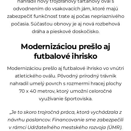
nahradil nový trojdráhový tartanový ovál s
odvodnením do vsakovacích jám, ktoré majú
zabezpečiť funkčnosť trate aj počas nepriaznivého
počasia. Súčasťou obnovy je aj nová rozbehová
dráha a pieskové doskočisko.
Modernizáciou prešlo aj
futbalové ihrisko
Modernizáciou prešlo aj futbalové ihrisko vo vnútri
atletického oválu. Pôvodný prírodný trávnik
nahradil umelý povrch s rozmermi hracej plochy
70 x 40 metrov, ktorý umožní celoročné
využívanie športoviska.
„
Je to skoro trojročná práca, ktorá vychádzala z
návrhu poslancov. Financovanie sme zabezpečili
v rámci Udržateľného mestského rozvoja (ÚMR).