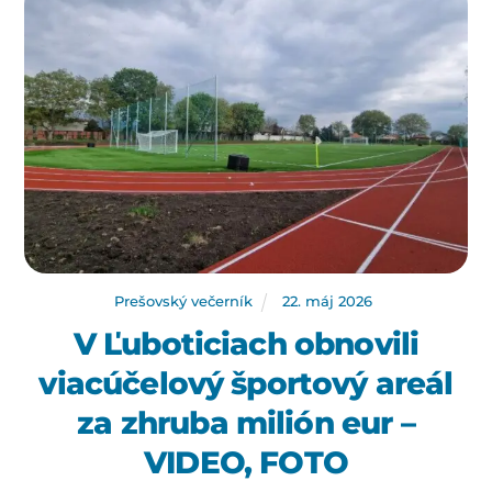
Prešovský večerník
22
.
máj
2026
V Ľuboticiach obnovili
viacúčelový športový areál
za zhruba milión eur –
VIDEO, FOTO