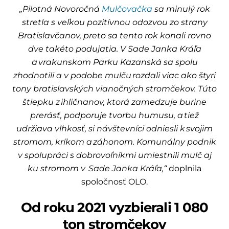
„Pilotná Novoročná
Mulčovačka
sa minulý rok
stretla s veľkou pozitívnou odozvou zo strany
Bratislavčanov, preto sa tento rok konali rovno
dve takéto podujatia. V Sade Janka Kráľa
a vrakunskom Parku Kazanská sa spolu
zhodnotili a v podobe mulču rozdali viac ako štyri
tony bratislavských vianočných stromčekov. Túto
štiepku z ihličnanov, ktorá zamedzuje burine
prerásť, podporuje tvorbu humusu, a tiež
udržiava vlhkosť, si návštevníci odniesli k svojim
stromom, kríkom a záhonom. Komunálny podnik
v spolupráci s dobrovoľníkmi umiestnili mulč aj
ku stromom v Sade Janka Kráľa,“
doplnila
spoločnosť OLO.
Od roku 2021 vyzbierali 1 080
ton stromčekov