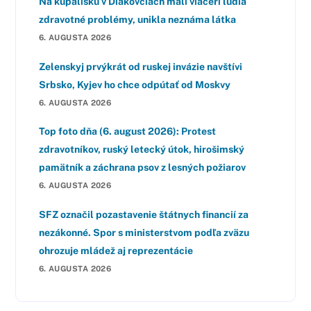
Na kúpalisku v Diakovciach mali viacerí ľudia
zdravotné problémy, unikla neznáma látka
6. AUGUSTA 2026
Zelenskyj prvýkrát od ruskej invázie navštívi
Srbsko, Kyjev ho chce odpútať od Moskvy
6. AUGUSTA 2026
Top foto dňa (6. august 2026): Protest
zdravotníkov, ruský letecký útok, hirošimský
pamätník a záchrana psov z lesných požiarov
6. AUGUSTA 2026
SFZ označil pozastavenie štátnych financií za
nezákonné. Spor s ministerstvom podľa zväzu
ohrozuje mládež aj reprezentácie
6. AUGUSTA 2026