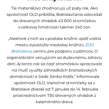
Tie materiálovo zhodnocujú už piaty rok. Ako
spoločnosť OLO priblížila, Bratislavčania odovzdali
do drevených ohrádok 43 600 stromčekov
v celkovej hmotnosti takmer 240 ton.
„Niektoré z nich sa v podobe knižníc opäť vrátia
mestu a poslúžia mestskej knižnici,
ZOO
Bratislava
, centru pre podporu cudzincov, či
organizáciám venujúcim sa duševnému zdraviu
detí. Aj tento rok sa časť stromčekov spracovala
na mulč využitý záhradkách bratislavských
domácností a Sade Janka Kráľa,“
informovala
spoločnosť OLO. Vianočné stromčeky sa v
Bratislave zbierali od 7. januára do 14. februára
prostredníctvom 730 drevených ohrádok z
kalamitného dreva.