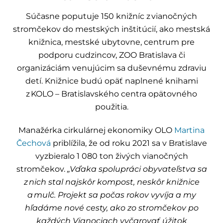
Súčasne poputuje 150 knižníc z vianočných
stromčekov do mestských inštitúcií, ako mestská
knižnica, mestské ubytovne, centrum pre
podporu cudzincov, ZOO Bratislava či
organizáciám venujúcim sa duševnému zdraviu
detí. Knižnice budú opäť naplnené knihami
z KOLO – Bratislavského centra opätovného
použitia.
Manažérka cirkulárnej ekonomiky OLO
Martina
Čechová
priblížila, že od roku 2021 sa v Bratislave
vyzbieralo 1 080 ton živých vianočných
stromčekov.
„Vďaka spolupráci obyvateľstva sa
z nich stal najskôr kompost, neskôr knižnice
a mulč. Projekt sa počas rokov vyvíja a my
hľadáme nové cesty, ako zo stromčekov po
každých Vianociach vyčarovať úžitok