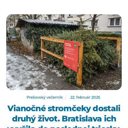
Prešovský večerník
22
.
február
2025
Vianočné stromčeky dostali
druhý život. Bratislava ich