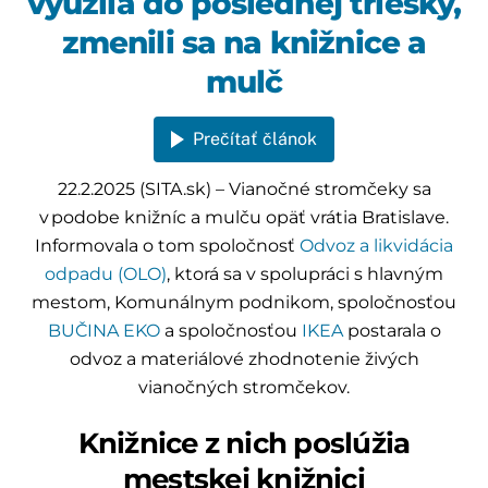
využila do poslednej triesky,
zmenili sa na knižnice a
mulč
Prečítať článok
22.2.2025 (SITA.sk) – Vianočné stromčeky sa
v podobe knižníc a mulču opäť vrátia Bratislave.
Informovala o tom spoločnosť
Odvoz a likvidácia
odpadu (OLO)
, ktorá sa v spolupráci s hlavným
mestom, Komunálnym podnikom, spoločnosťou
BUČINA EKO
a spoločnosťou
IKEA
postarala o
odvoz a materiálové zhodnotenie živých
vianočných stromčekov.
Knižnice z nich poslúžia
mestskej knižnici