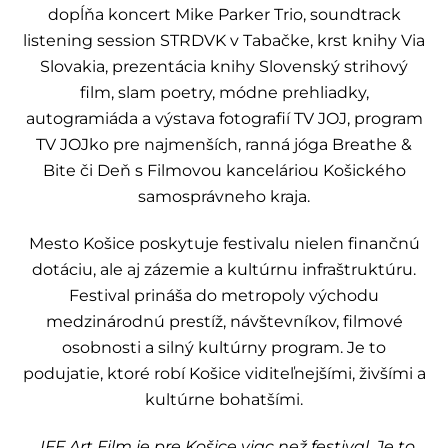
dopĺňa koncert Mike Parker Trio, soundtrack
listening session STRDVK v Tabačke, krst knihy Via
Slovakia, prezentácia knihy Slovenský strihový
film, slam poetry, módne prehliadky,
autogramiáda a výstava fotografií TV JOJ, program
TV JOJko pre najmenších, ranná jóga Breathe &
Bite či Deň s Filmovou kanceláriou Košického
samosprávneho kraja.
Mesto Košice poskytuje festivalu nielen finančnú
dotáciu, ale aj zázemie a kultúrnu infraštruktúru.
Festival prináša do metropoly východu
medzinárodnú prestíž, návštevníkov, filmové
osobnosti a silný kultúrny program. Je to
podujatie, ktoré robí Košice viditeľnejšími, živšími a
kultúrne bohatšími.
„IFF Art Film je pre Košice viac než festival. Je to