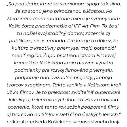
„Sú podujatia, ktoré sa s regiónom spoja tak silno,
že sa stanú jeho prirodzenou súčasťou. Po
Medzinárodnom maratóne mieru je synonymom
Košíc čoraz prirodzenejšie aj IFF Art Film. To, že si
tu našiel svoj stabilný domov, zázemie aj
publikum, nie je náhoda. Pre kraj je to dôkaz, že
kultúra a kreatívny priemysel majú potenciál
meniť región. Župa prostredníctvom Filmovej
kancelárie Košického kraja aktívne vytvára
podmienky pre rozvoj filmového priemyslu,
podporuje audiovizuálne projekty, prepája
tvorcov s regiónom. Takto vzniklo v Košickom kraji
už 24 filmov. Je to príležitosť zviditeľniť autentické
lokality aj talentovaných ľudí. Za všetko hovoria
ocenenia, ktoré tento rok zožali podporené filmy
aj tvorcovia na Slnku v sieti či na Českých levoch,“
odkázal predseda Košického samosprávneho kraja