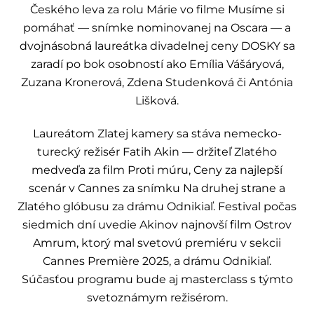
Českého leva za rolu Márie vo filme Musíme si
pomáhať — snímke nominovanej na Oscara — a
dvojnásobná laureátka divadelnej ceny DOSKY sa
zaradí po bok osobností ako Emília Vášáryová,
Zuzana Kronerová, Zdena Studenková či Antónia
Lišková.
Laureátom Zlatej kamery sa stáva nemecko-
turecký režisér Fatih Akin — držiteľ Zlatého
medveďa za film Proti múru, Ceny za najlepší
scenár v Cannes za snímku Na druhej strane a
Zlatého glóbusu za drámu Odnikiaľ. Festival počas
siedmich dní uvedie Akinov najnovší film Ostrov
Amrum, ktorý mal svetovú premiéru v sekcii
Cannes Première 2025, a drámu Odnikiaľ.
Súčasťou programu bude aj masterclass s týmto
svetoznámym režisérom.