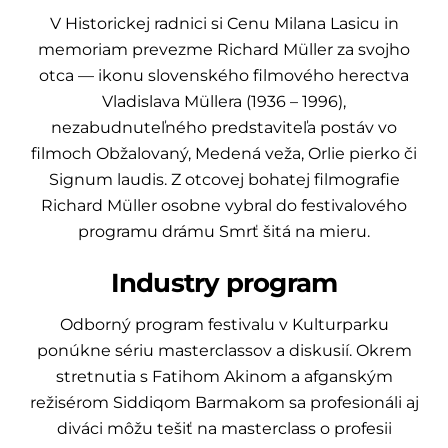
V Historickej radnici si Cenu Milana Lasicu in
memoriam prevezme Richard Müller za svojho
otca — ikonu slovenského filmového herectva
Vladislava Müllera (1936 – 1996),
nezabudnuteľného predstaviteľa postáv vo
filmoch Obžalovaný, Medená veža, Orlie pierko či
Signum laudis. Z otcovej bohatej filmografie
Richard Müller osobne vybral do festivalového
programu drámu Smrť šitá na mieru.
Industry program
Odborný program festivalu v Kulturparku
ponúkne sériu masterclassov a diskusií. Okrem
stretnutia s Fatihom Akinom a afganským
režisérom Siddiqom Barmakom sa profesionáli aj
diváci môžu tešiť na masterclass o profesii