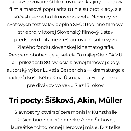
najnavštevovanejší film rovnakej krajiny — artový
film a masová popularita tu nie sú protiklady, ale
súčasti jedného filmového sveta. Novinky zo
svetových festivalov dopĺňa SFÚ: Rodinné filmové
striebro, v ktorej Slovenský filmový ústav
predstaví digitálne zreštaurované snímky zo
Zlatého fondu slovenskej kinematografie.
Program obohacuje aj sekcia To najlepšie z FAMU
pri príležitosti 80. výročia slávnej filmovej školy,
autorský výber Lukáša Berbericha — dramaturga a
riaditeľa košického Kina Úsmev — a Filmy pre deti
pre divákov vo veku 7 až 15 rokov.
Tri pocty: Šišková, Akin, Müller
Slávnostný otvárací ceremoniál v Kunsthalle
Košice bude patriť herečke Anne Šiškovej,
laureátke tohtoročnej Hercovej misie. Držiteľka