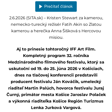
Prečítať článok
2.6.2026 (SITA.sk) – Kristen Stewart za kamerou,
nemecko-turecký režisér Fatih Akin so Zlatou
kamerou a herečka Anna Šišková s Hercovou
misiou.
Aj to prinesie tohtoročný IFF Art Film.
Kompletný program 32. ročníka
Medzinárodného filmového festivalu, ktorý sa
uskutoční od 19. do 25. júna 2026 v Košiciach,
dnes na tlačovej konferencii predstavili
producent festivalu Ján Kováčik, umelecký
riaditeľ Martin Palúch, hovorca festivalu Juraj
Čurný, primátor mesta Košice Jaroslav Polaček
a výkonná riaditeľka Košice Región Turizmus
Lenka Jurková Vargová.