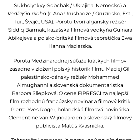
Sukholytkyy-Sobchak / Ukrajina, Nemecko) a
Vedľajšia úloha
(r. Ana Urushadze / Gruzínsko, Est.,
Tur., Švajč., USA). Porotu tvorí afganský režisér
Siddiq Barmak, kazašská filmová vedkyňa Gulnara
Abikejeva a poľsko-britská filmová teoretička Ewa
Hanna Mazierska.
Porota Medzinárodnej súťaže krátkych filmov
zasadne v zložení poľský historik filmu Maciej Gil,
palestínsko-dánsky režisér Mohammed
Almughanni a slovenská dokumentaristka
Barbora Sliepková. O cene FIPRESCI za najlepší
film rozhodnú francúzsky novinár a filmový kritik
Pierre-Yves Roger, holandská filmová novinárka
Clementine van Wijngaarden a slovenský filmový
publicista Matúš Kvasnička.