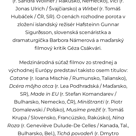
(r. Sandra Wollner / Rakúsko, Nemecko),
Vlci
(r.
Jonas Ulrich / Švajčiarsko) a
Wirbel
(r. Tomáš
Hubáček / ČR, SR). O cenách rozhodne porota v
zložení islandský režisér Hafsteinn Gunnar
Sigurðsson, slovenská scenáristka a
dramaturgička Barbora Námerová a maďarský
filmový kritik Géza Csákvári.
Medzinárodná súťaž filmov zo strednej a
východnej Európy predstaví takisto osem titulov:
Catane
(r. Ioana Mischie / Rumunsko, Taliansko),
Dcéra môjho otca
(r. Lea Podhradská / Maďarsko,
SR),
Made in EU
(r. Stefan Komandarev /
Bulharsko, Nemecko, ČR),
Miništranti
(r. Piotr
Domalewski / Poľsko),
Musíme prežiť
(r. Tomáš
Krupa / Slovensko, Francúzsko, Rakúsko),
Nina
Roza
(r. Geneviève Dulude-De Celles / Kanada, Tal.,
Bulharsko, Bel.),
Tichá povodeň
(r. Dmytro