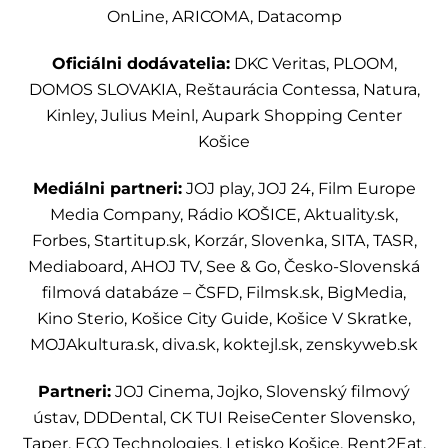
OnLine, ARICOMA, Datacomp
Oficiálni dodávatelia:
DKC Veritas, PLOOM,
DOMOS SLOVAKIA, Reštaurácia Contessa, Natura,
Kinley, Julius Meinl, Aupark Shopping Center
Košice
Mediálni partneri:
JOJ play, JOJ 24, Film Europe
Media Company, Rádio KOŠICE, Aktuality.sk,
Forbes, Startitup.sk, Korzár, Slovenka, SITA, TASR,
Mediaboard, AHOJ TV, See & Go, Česko-Slovenská
filmová databáze – ČSFD, Filmsk.sk, BigMedia,
Kino Sterio, Košice City Guide, Košice V Skratke,
MOJAkultura.sk, diva.sk, koktejl.sk, zenskyweb.sk
Partneri:
JOJ Cinema, Jojko, Slovenský filmový
ústav, DDDental, CK TUI ReiseCenter Slovensko,
Taper, ECO Technologies, Letisko Košice, Rent2Eat,