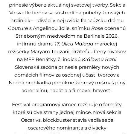
prinesie výber z aktuálnej svetovej tvorby. Sekcia
Vo svetle tieňov sa sústredí na príbehy ženských
hrdiniek — diváci v nej uvidia francúzsku drámu
Couture
s Angelinou Jolie, snímku
Rose
ocenenú
Strieborným medveďom na Berlinale 2026,
intímnu drámu
17
,
Ulicu Málaga
marockej
režisérky Maryam Touzani, držiteľku Ceny divákov
na MFF Benátky, či indickú
Kráľovnú Rani
.
Slovenská sezóna prinesie premiéry nových
domácich filmov za osobnej účasti tvorcov a
Nočná prehliadka ponúkne žánrový mišmaš plný
adrenalínu, napätia a filmovej hravosti.
Festival programový rámec rozširuje o formáty,
ktoré sú dve strany jednej mince. Nová sekcia
Oscar vs. blockbuster stavia vedľa seba
oscarového nominanta a divácky