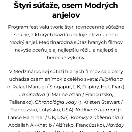
Štyri súťaže, osem Modrých
anjelov
Program festivalu tvoria štyri rovnocenné súťažné
sekcie, z ktorých každá udeľuje hlavnú cenu
Modrý anjel. Medzinárodná súťaž hraných filmov
navyše oceňuje aj najlepšiu réžiu a najlepšie
herecké výkony.
V Medzinárodnej súťaži hraných filmov sa o ceny
uchádza osem snímok z celého sveta:
Filipiñana
(r. Rafael Manuel / Singapur, UK, Filipíny, Hol., Fran.),
La Gradiva
(r. Marine Atlan / Francúzsko,
Taliansko),
Chronológia vody
(r. Kristen Stewart /
Francúzsko, Lotyšsko, USA),
Kráľovná na mori
(r.
Lance Hammer / UK, USA),
Kroniky z obliehania
(r.
Abdallah Al-Khatib / Alžírsko, Francúzsko),
Navždy