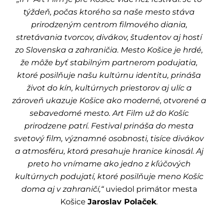
týždeň, počas ktorého sa naše mesto stáva
prirodzeným centrom filmového diania,
stretávania tvorcov, divákov, študentov aj hostí
zo Slovenska a zahraničia. Mesto Košice je hrdé,
že môže byť stabilným partnerom podujatia,
ktoré posilňuje našu kultúrnu identitu, prináša
život do kín, kultúrnych priestorov aj ulíc a
zároveň ukazuje Košice ako moderné, otvorené a
sebavedomé mesto. Art Film už do Košíc
prirodzene patrí. Festival prináša do mesta
svetový film, významné osobnosti, tisíce divákov
a atmosféru, ktorá presahuje hranice kinosál. Aj
preto ho vnímame ako jedno z kľúčových
kultúrnych podujatí, ktoré posilňuje meno Košíc
doma aj v zahraničí,“
uviedol primátor mesta
Košice
Jaroslav Polaček
.