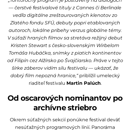
„Tohtoročný program je postavený na dialógoch
— čerstvé festivalové tituly z Cannes či Berlinale
vedľa digitálne zreštaurovaných klenotov zo
Zlatého fondu SFÚ, debuty popri etablovaných
autoroch, lokálne príbehy verzus globálne témy.
V súťaži hraných filmov sa stretáva režijný debut
Kristen Stewart s česko-slovenským Wirbelom
Tomáša Hubáčka, snímky z piatich kontinentov
od Filipín cez Alžírsko po Švajčiarsko. Práve v tejto
šírke záberov vidím silu festivalu — ukázať, že
dobrý film nepozná hranice,“
priblížil umelecký
riaditeľ festivalu
Martin Palúch
.
Od oscarových nominantov po
archívne striebro
Okrem súťažných sekcií ponúkne festival deväť
nesúťažných programových línií. Panoráma