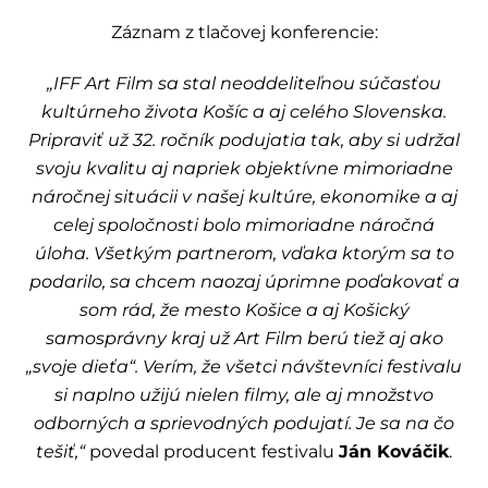
Záznam z tlačovej konferencie:
„IFF Art Film sa stal neoddeliteľnou súčasťou
kultúrneho života Košíc a aj celého Slovenska.
Pripraviť už 32. ročník podujatia tak, aby si udržal
svoju kvalitu aj napriek objektívne mimoriadne
náročnej situácii v našej kultúre, ekonomike a aj
celej spoločnosti bolo mimoriadne náročná
úloha. Všetkým partnerom, vďaka ktorým sa to
podarilo, sa chcem naozaj úprimne poďakovať a
som rád, že mesto Košice a aj Košický
samosprávny kraj už Art Film berú tiež aj ako
„svoje dieťa“. Verím, že všetci návštevníci festivalu
si naplno užijú nielen filmy, ale aj množstvo
odborných a sprievodných podujatí. Je sa na čo
tešiť,“
povedal producent festivalu
Ján Kováčik
.