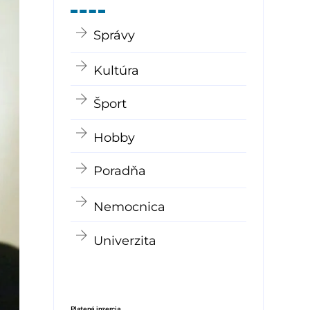
Správy
Kultúra
Šport
Hobby
Poradňa
Nemocnica
Univerzita
Platená inzercia