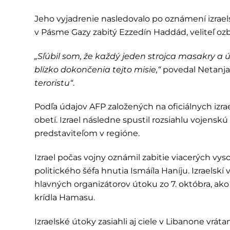
Jeho vyjadrenie nasledovalo po oznámení izrael
v Pásme Gazy zabitý Ezzedín Haddád, veliteľ oz
„Sľúbil som, že každý jeden strojca masakry a
blízko dokončenia tejto misie,“
povedal Netanja
teroristu“
.
Podľa údajov AFP založených na oficiálnych izrae
obetí. Izrael následne spustil rozsiahlu vojensk
predstaviteľom v regióne.
Izrael počas vojny oznámil zabitie viacerých v
politického šéfa hnutia Ismáíla Haníju. Izraelskí
hlavných organizátorov útoku zo 7. októbra, a
krídla Hamasu.
Izraelské útoky zasiahli aj ciele v Libanone vrá