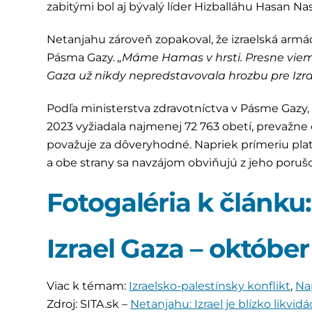
zabitými bol aj bývalý líder Hizballáhu Hasan Nas
Netanjahu zároveň zopakoval, že izraelská armá
Pásma Gazy.
„Máme Hamas v hrsti. Presne vieme
Gaza už nikdy nepredstavovala hrozbu pre Izra
Podľa ministerstva zdravotníctva v Pásme Gazy, 
2023 vyžiadala najmenej 72 763 obetí, prevažne 
považuje za dôveryhodné. Napriek prímeriu plat
a obe strany sa navzájom obviňujú z jeho poruš
Fotogaléria k článku:
Izrael Gaza – októbe
Viac k témam:
Izraelsko-palestínsky konflikt
,
Na
Zdroj: SITA.sk –
Netanjahu: Izrael je blízko likvid