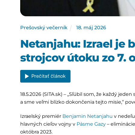
Prešovský večerník
18
.
máj
2026
Netanjahu: Izrael je 
strojcov útoku zo 7. 
Prečítať článok
18.5.2026 (SITA.sk) – „Sľúbil som, že každý jed
a sme veľmi blízko dokončenia tejto misie,“ po
Izraelský premiér
Benjamin Netanjahu
v nedeľu 
hlavných cieľov vojny v
Pásme Gazy
– elimináci
októbra 2023.