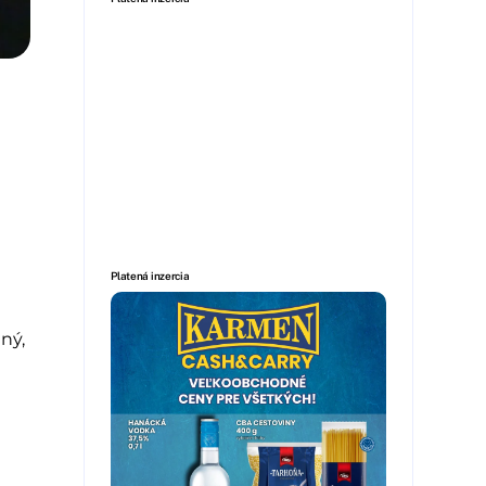
Platená inzercia
ný,