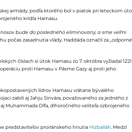
skej armády, podľa ktorého bol v piatok pri leteckom út
brojeného krídla Hamasu.
 únosov bude do posledného eliminovaný, a sme veľmi
hu počas zasadnutia vlády. Haddáda označil za
„odporn
lských číslach si útok Hamasu zo 7. októbra vyžiadal 1221
ú operáciu proti Hamasu v Pásme Gazy aj proti jeho
ysokopostavených lídrov Hamasu vrátane bývalého
 vojaci zabili aj Jahju Sinvára, považovaného za jedného z
ko aj Muhammada Dífa, dlhoročného veliteľa ozbrojeného
tane predstaviteľov proiránskeho hnutia
Hizballáh
. Medzi