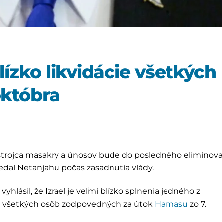
blízko likvidácie všetkých
októbra
en strojca masakry a únosov bude do posledného eliminova
vedal Netanjahu počas zasadnutia vlády.
vyhlásil, že Izrael je veľmi blízko splnenia jedného z
e všetkých osôb zodpovedných za útok
Hamasu
zo 7.