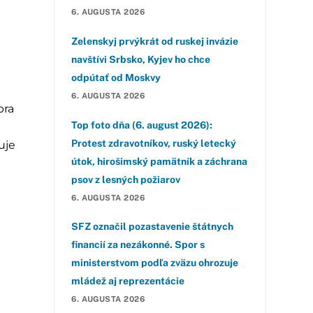
6. AUGUSTA 2026
Zelenskyj prvýkrát od ruskej invázie
navštívi Srbsko, Kyjev ho chce
odpútať od Moskvy
6. AUGUSTA 2026
bra
Top foto dňa (6. august 2026):
Protest zdravotníkov, ruský letecký
uje
útok, hirošimský pamätník a záchrana
psov z lesných požiarov
6. AUGUSTA 2026
SFZ označil pozastavenie štátnych
financií za nezákonné. Spor s
ministerstvom podľa zväzu ohrozuje
mládež aj reprezentácie
6. AUGUSTA 2026