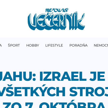
A
ŠPORT
HOBBY
LIFESTYLE
PORADŇA
NEMOC
AHU: IZRAEL JE
 VŠETKÝCH STR
ZO 7. OKTÓBRA