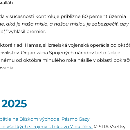
ralláh.
da v súčasnosti kontroluje približne 60 percent územia
, aká je naša misia, a našou misiou je zabezpečiť, aby
el,“
vyhlásil premiér.
ktoré riadi Hamas, si izraelská vojenská operácia od októ
civilistov. Organizácia Spojených národov tieto údaje
nému od októbra minulého roka násilie v oblasti pokrač
ovania.
r 2025
pätie na Blízkom východe
,
Pásmo Gazy
ácie všetkých strojcov útoku zo 7. októbra
© SITA Všetky