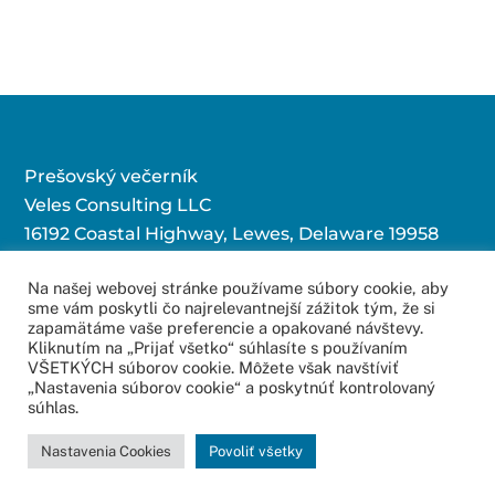
Prešovský večerník
Veles Consulting LLC
16192 Coastal Highway, Lewes, Delaware 19958
Na našej webovej stránke používame súbory cookie, aby
sme vám poskytli čo najrelevantnejší zážitok tým, že si
Kontaktujte nás:
zapamätáme vaše preferencie a opakované návštevy.
Kliknutím na „Prijať všetko“ súhlasíte s používaním
redakcia@povecernik.sk
VŠETKÝCH súborov cookie. Môžete však navštíviť
„Nastavenia súborov cookie“ a poskytnúť kontrolovaný
súhlas.
© 2016 – 2022
Web Studio – Tvorba Web Stránok
Copyright All Rights
Nastavenia Cookies
Povoliť všetky
Reserved.
Mapa stránok
.