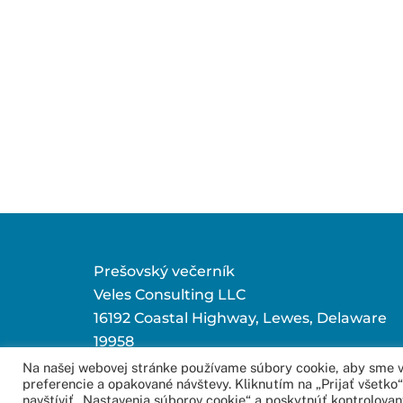
Prešovský večerník
Veles Consulting LLC
16192 Coastal Highway, Lewes, Delaware
19958
Na našej webovej stránke používame súbory cookie, aby sme vá
preferencie a opakované návštevy. Kliknutím na „Prijať všetk
© 2016 –
navštíviť „Nastavenia súborov cookie“ a poskytnúť kontrolovan