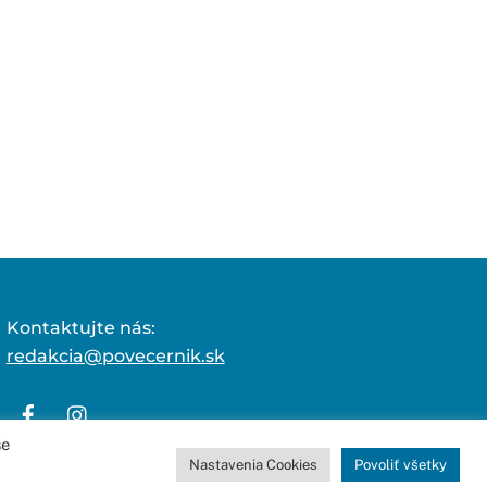
Kontaktujte nás:
redakcia@povecernik.sk
še
Nastavenia Cookies
Povoliť všetky
 stránok
.