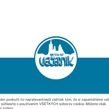
m poskytli čo najrelevantnejší zážitok tým, že si zapamätáme va
o“ súhlasíte s používaním VŠETKÝCH súborov cookie. Môžete však
 2022
Web Studio – Tvorba Web Stránok
Copyright All Rights Reserved.
Mapa
ý súhlas.