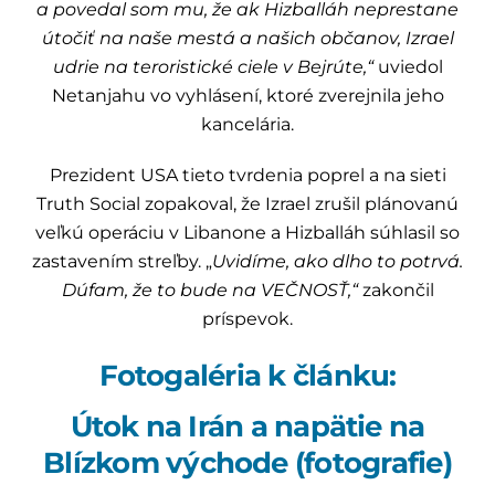
a povedal som mu, že ak Hizballáh neprestane
útočiť na naše mestá a našich občanov, Izrael
udrie na teroristické ciele v Bejrúte,“
uviedol
Netanjahu vo vyhlásení, ktoré zverejnila jeho
kancelária.
Prezident USA tieto tvrdenia poprel a na sieti
Truth Social zopakoval, že Izrael zrušil plánovanú
veľkú operáciu v Libanone a Hizballáh súhlasil so
zastavením streľby. „
Uvidíme, ako dlho to potrvá.
Dúfam, že to bude na VEČNOSŤ,“
zakončil
príspevok.
Fotogaléria k článku:
Útok na Irán a napätie na
Blízkom východe (fotografie)