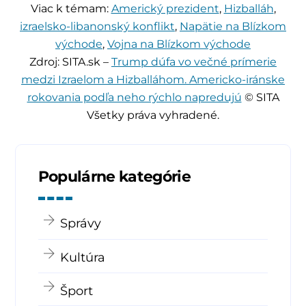
Viac k témam:
Americký prezident
,
Hizballáh
,
izraelsko-libanonský konflikt
,
Napätie na Blízkom
východe
,
Vojna na Blízkom východe
Zdroj: SITA.sk –
Trump dúfa vo večné prímerie
medzi Izraelom a Hizballáhom. Americko-iránske
rokovania podľa neho rýchlo napredujú
© SITA
Všetky práva vyhradené.
Populárne kategórie
Správy
Kultúra
Šport