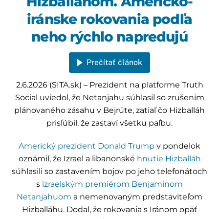
Hizballáhom. Americko-
iránske rokovania podľa
neho rýchlo napredujú
Prečítať článok
2.6.2026 (SITA.sk) – Prezident na platforme Truth
Social uviedol, že Netanjahu súhlasil so zrušením
plánovaného zásahu v Bejrúte, zatiaľ čo Hizballáh
prisľúbil, že zastaví všetku paľbu.
Americký prezident
Donald Trump
v pondelok
oznámil, že Izrael a libanonské
hnutie Hizballáh
súhlasili so zastavením bojov po jeho telefonátoch
s
izraelským premiérom
Benjaminom
Netanjahuom
a nemenovaným predstaviteľom
Hizballáhu. Dodal, že rokovania s Iránom opäť