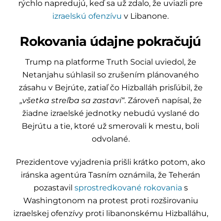
rýchlo napredujú, keď sa už zdalo, že uviazli pre
izraelskú ofenzívu
v Libanone.
Rokovania údajne pokračujú
Trump na platforme Truth Social uviedol, že
Netanjahu súhlasil so zrušením plánovaného
zásahu v Bejrúte, zatiaľ čo Hizballáh prisľúbil, že
„všetka streľba sa zastaví“
. Zároveň napísal, že
žiadne izraelské jednotky nebudú vyslané do
Bejrútu a tie, ktoré už smerovali k mestu, boli
odvolané.
Prezidentove vyjadrenia prišli krátko potom, ako
iránska agentúra Tasním oznámila, že Teherán
pozastavil
sprostredkované rokovania
s
Washingtonom na protest proti rozširovaniu
izraelskej ofenzívy proti libanonskému Hizballáhu,