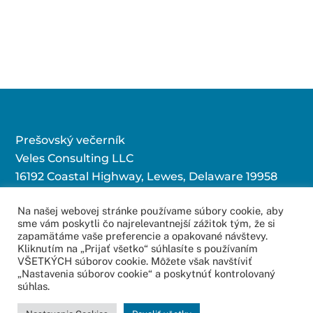
Prešovský večerník
Veles Consulting LLC
16192 Coastal Highway, Lewes, Delaware 19958
Na našej webovej stránke používame súbory cookie, aby
sme vám poskytli čo najrelevantnejší zážitok tým, že si
Kontaktujte nás:
zapamätáme vaše preferencie a opakované návštevy.
Kliknutím na „Prijať všetko“ súhlasíte s používaním
redakcia@povecernik.sk
VŠETKÝCH súborov cookie. Môžete však navštíviť
„Nastavenia súborov cookie“ a poskytnúť kontrolovaný
súhlas.
© 2016 – 2022
Web Studio – Tvorba Web Stránok
Copyright All Rights