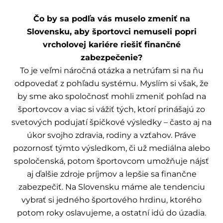
Čo by sa podľa vás muselo zmeniť na
Slovensku, aby športovci nemuseli popri
vrcholovej kariére riešiť finančné
zabezpečenie?
To je veľmi náročná otázka a netrúfam si na ňu
odpovedať z pohľadu systému. Myslím si však, že
by sme ako spoločnosť mohli zmeniť pohľad na
športovcov a viac si vážiť tých, ktorí prinášajú zo
svetových podujatí špičkové výsledky – často aj na
úkor svojho zdravia, rodiny a vzťahov. Práve
pozornosť týmto výsledkom, či už mediálna alebo
spoločenská, potom športovcom umožňuje nájsť
aj ďalšie zdroje príjmov a lepšie sa finančne
zabezpečiť. Na Slovensku máme ale tendenciu
vybrať si jedného športového hrdinu, ktorého
potom roky oslavujeme, a ostatní idú do úzadia.