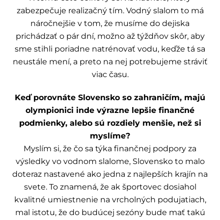
zabezpečuje realizačný tím. Vodný slalom to má
náročnejšie v tom, že musíme do dejiska
prichádzať o pár dní, možno až týždňov skôr, aby
sme stihli poriadne natrénovať vodu, keďže tá sa
neustále mení, a preto na nej potrebujeme stráviť
viac času.
Keď porovnáte Slovensko so zahraničím, majú
olympionici inde výrazne lepšie finančné
podmienky, alebo sú rozdiely menšie, než si
myslíme?
Myslím si, že čo sa týka finančnej podpory za
výsledky vo vodnom slalome, Slovensko to malo
doteraz nastavené ako jedna z najlepších krajín na
svete. To znamená, že ak športovec dosiahol
kvalitné umiestnenie na vrcholných podujatiach,
mal istotu, že do budúcej sezóny bude mať takú