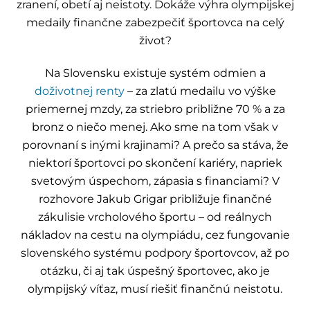
zranení, obetí aj neistoty. Dokáže výhra olympijskej
medaily finančne zabezpečiť športovca na celý
život?
Na Slovensku existuje systém odmien a
doživotnej renty
– za zlatú medailu vo výške
priemernej mzdy, za striebro približne 70 % a za
bronz o niečo menej. Ako sme na tom však v
porovnaní s inými krajinami? A prečo sa stáva, že
niektorí športovci po skončení kariéry, napriek
svetovým úspechom, zápasia s financiami? V
rozhovore Jakub Grigar približuje finančné
zákulisie vrcholového športu – od reálnych
nákladov na cestu na olympiádu, cez fungovanie
slovenského systému podpory športovcov, až po
otázku, či aj tak úspešný športovec, ako je
olympijský víťaz, musí riešiť finančnú neistotu.