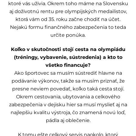
ktoré vás uživia. Okrem toho máme na Slovensku
aj doživotnú rentu pre olympijských medailistov,
ktorá vám od 35. roku začne chodiť na účet.
Nejakú formu finančného zabezpečenia to teda
určite ponúka.
Koľko v skutočnosti stojí cesta na olympiádu
(tréningy, vybavenie, sústredenia) a kto to
všetko financuje?
Ako športovec sa musím sústrediť hlavne na
podávanie výkonov, takže sa musím priznať, že
presne neviem povedať, koľko taká cesta stojí.
Okrem cestovania, ubytovania a celkového
zabezpečenia v dejisku hier sa musí myslieť aj na
najlepšiu kvalitu výstroja, čo znamená novú loď,
pádla aj oblečenie.
K tomu ešte celkový servis naokolo, ktorý