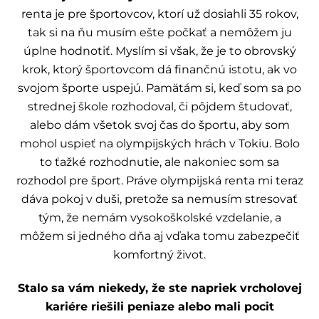
renta je pre športovcov, ktorí už dosiahli 35 rokov,
tak si na ňu musím ešte počkať a nemôžem ju
úplne hodnotiť. Myslím si však, že je to obrovský
krok, ktorý športovcom dá finančnú istotu, ak vo
svojom športe uspejú. Pamätám si, keď som sa po
strednej škole rozhodoval, či pôjdem študovať,
alebo dám všetok svoj čas do športu, aby som
mohol uspieť na olympijských hrách v Tokiu. Bolo
to ťažké rozhodnutie, ale nakoniec som sa
rozhodol pre šport. Práve olympijská renta mi teraz
dáva pokoj v duši, pretože sa nemusím stresovať
tým, že nemám vysokoškolské vzdelanie, a
môžem si jedného dňa aj vďaka tomu zabezpečiť
komfortný život.
Stalo sa vám niekedy, že ste napriek vrcholovej
kariére riešili peniaze alebo mali pocit