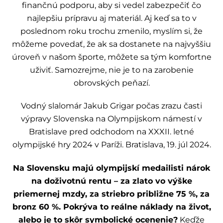
finančnú podporu, aby si vedel zabezpečiť čo
najlepšiu prípravu aj materiál. Aj keď sa to v
poslednom roku trochu zmenilo, myslím si, že
môžeme povedať, že ak sa dostanete na najvyššiu
úroveň v našom športe, môžete sa tým komfortne
uživiť. Samozrejme, nie je to na zarobenie
obrovských peňazí.
Vodný slalomár Jakub Grigar počas zrazu časti
výpravy Slovenska na Olympijskom námestí v
Bratislave pred odchodom na XXXII. letné
olympijské hry 2024 v Paríži. Bratislava, 19. júl 2024.
Na Slovensku majú olympijskí medailisti nárok
na doživotnú rentu – za zlato vo výške
priemernej mzdy, za striebro približne 75 %, za
bronz 60 %. Pokrýva to reálne náklady na život,
alebo je to skôr symbolické ocenenie?
Keďže