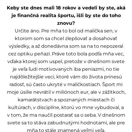
Keby ste dnes mali 18 rokov a vedeli by ste, aká
je finančná realita športu, išli by ste do toho
znovu?
Určite áno. Pre mňa to bol od malička sen, v
ktorom som sa chcel zlepšovať a dosahovať
výsledky, a až donedávna som sa na to nepozeral
cez optiku peňazí. Práve toto bola podľa mňa vec,
vďaka ktorej som uspel, pretože v dnešnom svete
je veľa ľudí motivovaných iba peniazmi, no tie
najdôležitejšie veci, ktoré vám do života prinesú
radosť, sú často ukryté v maličkostiach. Šport mi
moje úsilie nevrátil v miliónoch eur, ale v zážitkoch,
kamarátstvach a spoznaných miestach či
kultúrach, v disciplíne, ktorú vo mne vybudoval, a
v tom, že ma naučil postarať sa o seba. V dnešnom
svete sa to stáva zabudnutými hodnotami, ale pre
mňa to stále znamená veľmi veľa.