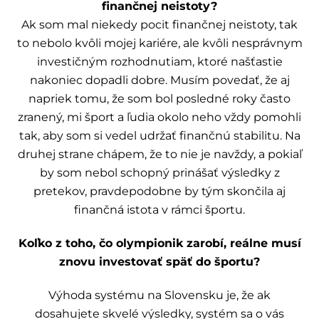
finančnej neistoty?
Ak som mal niekedy pocit finančnej neistoty, tak
to nebolo kvôli mojej kariére, ale kvôli nesprávnym
investičným rozhodnutiam, ktoré našťastie
nakoniec dopadli dobre. Musím povedať, že aj
napriek tomu, že som bol posledné roky často
zranený, mi šport a ľudia okolo neho vždy pomohli
tak, aby som si vedel udržať finančnú stabilitu. Na
druhej strane chápem, že to nie je navždy, a pokiaľ
by som nebol schopný prinášať výsledky z
pretekov, pravdepodobne by tým skončila aj
finančná istota v rámci športu.
Koľko z toho, čo olympionik zarobí, reálne musí
znovu investovať späť do športu?
Výhoda systému na Slovensku je, že ak
dosahujete skvelé výsledky, systém sa o vás