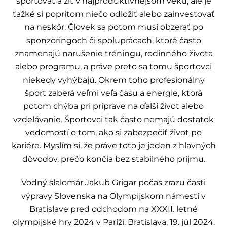
športovať a žiť v najproduktívnejšom veku, ale je
ťažké si popritom niečo odložiť alebo zainvestovať
na neskôr. Človek sa potom musí obzerať po
sponzoringoch či spoluprácach, ktoré často
znamenajú narušenie tréningu, rodinného života
alebo programu, a práve preto sa tomu športovci
niekedy vyhýbajú. Okrem toho profesionálny
šport zaberá veľmi veľa času a energie, ktorá
potom chýba pri príprave na ďalší život alebo
vzdelávanie. Športovci tak často nemajú dostatok
vedomostí o tom, ako si zabezpečiť život po
kariére. Myslím si, že práve toto je jeden z hlavných
dôvodov, prečo končia bez stabilného príjmu.
Vodný slalomár Jakub Grigar počas zrazu časti
výpravy Slovenska na Olympijskom námestí v
Bratislave pred odchodom na XXXII. letné
olympijské hry 2024 v Paríži. Bratislava, 19. júl 2024.