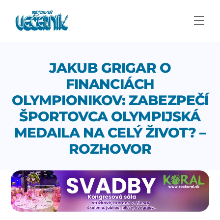
Skip
to
Men
content
JAKUB GRIGAR O
FINANCIÁCH
OLYMPIONIKOV: ZABEZPEČÍ
ŠPORTOVCA OLYMPIJSKÁ
MEDAILA NA CELÝ ŽIVOT? –
ROZHOVOR