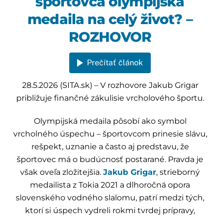
športovca olympijská
medaila na celý život? –
ROZHOVOR
Prečítať článok
28.5.2026 (SITA.sk) – V rozhovore Jakub Grigar
približuje finančné zákulisie vrcholového športu.
Olympijská medaila pôsobí ako symbol
vrcholného úspechu – športovcom prinesie slávu,
rešpekt, uznanie a často aj predstavu, že
športovec má o budúcnosť postarané. Pravda je
však oveľa zložitejšia.
Jakub Grigar
, strieborný
medailista z Tokia 2021 a dlhoročná opora
slovenského vodného slalomu, patrí medzi tých,
ktorí si úspech vydreli rokmi tvrdej prípravy,