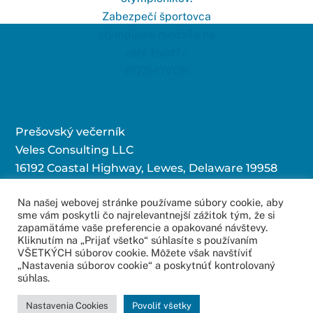
Prešovský večerník
Veles Consulting LLC
16192 Coastal Highway, Lewes, Delaware 19958
Na našej webovej stránke používame súbory cookie, aby
sme vám poskytli čo najrelevantnejší zážitok tým, že si
Kontaktujte nás:
zapamätáme vaše preferencie a opakované návštevy.
Kliknutím na „Prijať všetko“ súhlasíte s používaním
redakcia@povecernik.sk
VŠETKÝCH súborov cookie. Môžete však navštíviť
„Nastavenia súborov cookie“ a poskytnúť kontrolovaný
súhlas.
© 2016 – 2022
Web Studio – Tvorba Web Stránok
Copyright All Rights
Nastavenia Cookies
Povoliť všetky