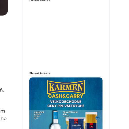
Platená inzercia
ň.
com
ého