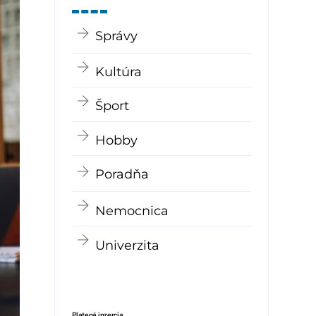
Správy
Kultúra
Šport
Hobby
Poradňa
Nemocnica
Univerzita
Platená inzercia