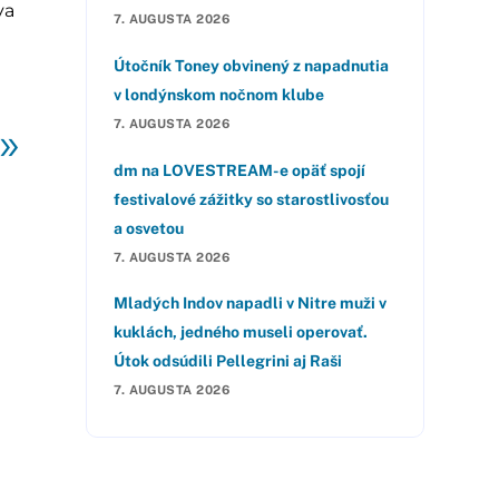
va
7. AUGUSTA 2026
Útočník Toney obvinený z napadnutia
v londýnskom nočnom klube
»
7. AUGUSTA 2026
dm na LOVESTREAM-e opäť spojí
festivalové zážitky so starostlivosťou
a osvetou
7. AUGUSTA 2026
Mladých Indov napadli v Nitre muži v
kuklách, jedného museli operovať.
Útok odsúdili Pellegrini aj Raši
7. AUGUSTA 2026