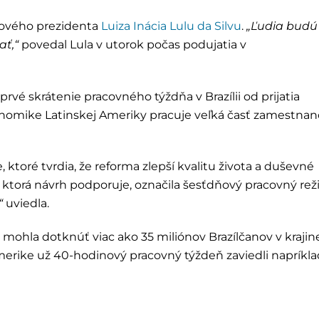
cového prezidenta
Luiza Inácia Lulu da Silvu
.
„Ľudia budú
ať,“
povedal Lula v utorok počas podujatia v
prvé skrátenie pracovného týždňa v Brazílii od prijatia
konomike Latinskej Ameriky pracuje veľká časť zamestna
ktoré tvrdia, že reforma zlepší kvalitu života a duševné
, ktorá návrh podporuje, označila šesťdňový pracovný re
“
uviedla.
mohla dotknúť viac ako 35 miliónov Brazílčanov v krajin
Amerike už 40-hodinový pracovný týždeň zaviedli napríkl