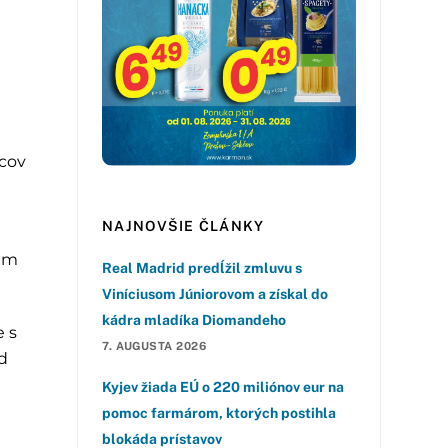
ncov
NAJNOVŠIE ČLÁNKY
žim
Real Madrid predĺžil zmluvu s
Viníciusom Júniorovom a získal do
kádra mladíka Diomandeho
e s
7. AUGUSTA 2026
ad
Kyjev žiada EÚ o 220 miliónov eur na
pomoc farmárom, ktorých postihla
blokáda prístavov