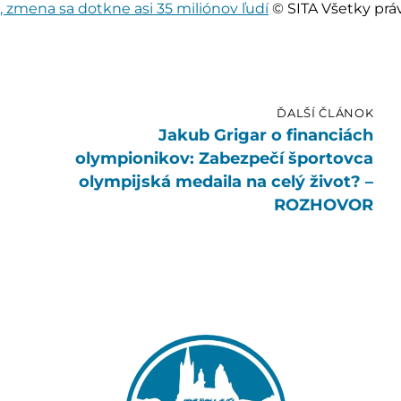
, zmena sa dotkne asi 35 miliónov ľudí
© SITA Všetky prá
ĎALŠÍ ČLÁNOK
Jakub Grigar o financiách
olympionikov: Zabezpečí športovca
olympijská medaila na celý život? –
ROZHOVOR