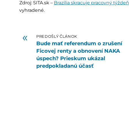
Zdroj: SITA.sk –
Brazília skracuje pracovný týždeň
vyhradené.
«
PREDOŠLÝ ČLÁNOK
Bude mať referendum o zrušení
Ficovej renty a obnovení NAKA
úspech? Prieskum ukázal
predpokladanú účasť