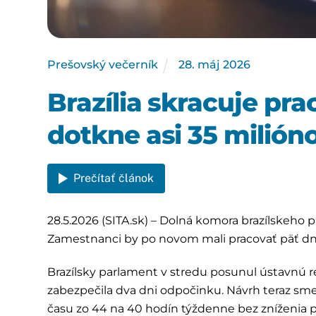
Prešovský večerník
28
.
máj
2026
Brazília skracuje pr
dotkne asi 35 milióno
Prečítať článok
28.5.2026 (SITA.sk) – Dolná komora brazílskeho
Zamestnanci by po novom mali pracovať päť dní
Brazílsky parlament v stredu posunul ústavnú 
zabezpečila dva dni odpočinku. Návrh teraz sme
času zo 44 na 40 hodín týždenne bez zníženia p