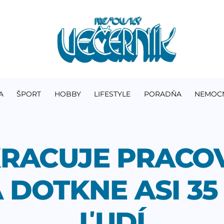
A
ŠPORT
HOBBY
LIFESTYLE
PORADŇA
NEMOC
KRACUJE PRACO
 DOTKNE ASI 35
ĽUDÍ