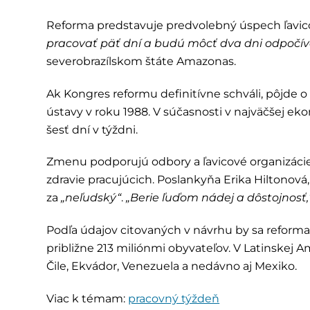
Reforma predstavuje predvolebný úspech ľavi
pracovať päť dní a budú môcť dva dni odpočív
severobrazílskom štáte Amazonas.
Ak Kongres reformu definitívne schváli, pôjde o 
ústavy v roku 1988. V súčasnosti v najväčšej e
šesť dní v týždni.
Zmenu podporujú odbory a ľavicové organizácie, 
zdravie pracujúcich. Poslankyňa Erika Hiltonová
za
„neľudský“
.
„Berie ľuďom nádej a dôstojnosť,
Podľa údajov citovaných v návrhu by sa reforma 
približne 213 miliónmi obyvateľov. V Latinskej 
Čile, Ekvádor, Venezuela a nedávno aj Mexiko.
Viac k témam:
pracovný týždeň