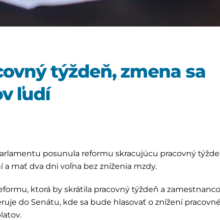
acovný týždeň, zmena sa
v ľudí
 parlamentu posunula reformu skracujúcu pracovný týžde
 a mať dva dni voľna bez zníženia mzdy.
reformu, ktorá by skrátila pracovný týždeň a zamestnan
ruje do Senátu, kde sa bude hlasovať o znížení pracovn
latov.