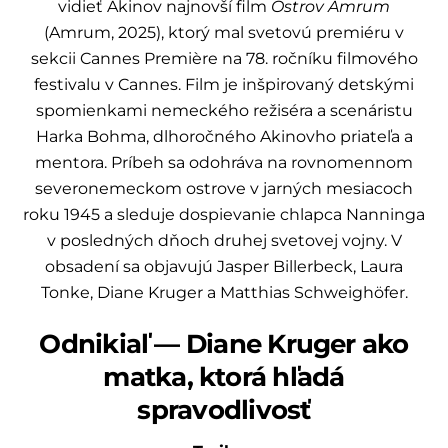
vidieť Akinov najnovší film
Ostrov Amrum
(Amrum, 2025), ktorý mal svetovú premiéru v
sekcii Cannes Première na 78. ročníku filmového
festivalu v Cannes. Film je inšpirovaný detskými
spomienkami nemeckého režiséra a scenáristu
Harka Bohma, dlhoročného Akinovho priateľa a
mentora. Príbeh sa odohráva na rovnomennom
severonemeckom ostrove v jarných mesiacoch
roku 1945 a sleduje dospievanie chlapca Nanninga
v posledných dňoch druhej svetovej vojny. V
obsadení sa objavujú Jasper Billerbeck, Laura
Tonke, Diane Kruger a Matthias Schweighöfer.
Odnikiaľ — Diane Kruger ako
matka, ktorá hľadá
spravodlivosť