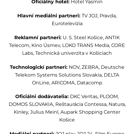
Oficiálny hotel:
Hotel Yasmin
Hlavní mediálni partneri:
TV JOJ, Pravda,
Eurotelevízia
Reklamní partneri:
U. S. Steel Košice, ANTIK
Telecom, Kino Úsmev, LOKO TRANS Media, CORE
Labs, Technická univerzita v Košiciach
Technologickí partneri:
NOV, ZEBRA, Deutsche
Telekom Systems Solutions Slovakia, DELTA
OnLine, ARICOMA, Datacomp
Oficiálni dodávatelia:
DKC Veritas, PLOOM,
DOMOS SLOVAKIA, Reštaurácia Contessa, Natura,
Kinley, Julius Meinl, Aupark Shopping Center
Košice
Mediálni partneri:
JOJ play, JOJ 24, Film Europe