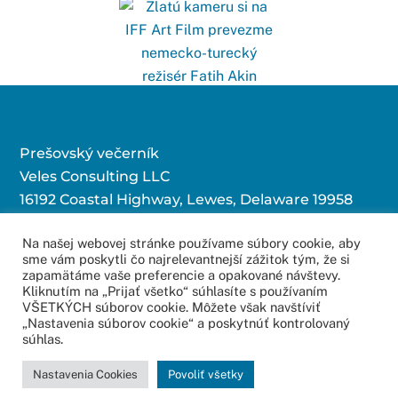
Prešovský večerník
Veles Consulting LLC
16192 Coastal Highway, Lewes, Delaware 19958
Na našej webovej stránke používame súbory cookie, aby
sme vám poskytli čo najrelevantnejší zážitok tým, že si
Kontaktujte nás:
zapamätáme vaše preferencie a opakované návštevy.
Kliknutím na „Prijať všetko“ súhlasíte s používaním
redakcia@povecernik.sk
VŠETKÝCH súborov cookie. Môžete však navštíviť
„Nastavenia súborov cookie“ a poskytnúť kontrolovaný
súhlas.
© 2016 – 2022
Web Studio – Tvorba Web Stránok
Copyright All Rights
Nastavenia Cookies
Povoliť všetky
Reserved.
Mapa stránok
.