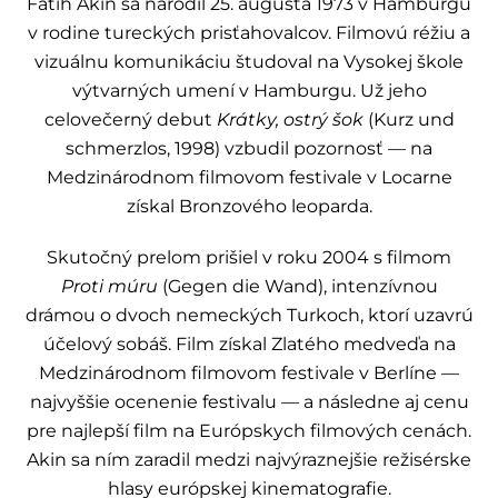
Fatih Akin sa narodil 25. augusta 1973 v Hamburgu
v rodine tureckých prisťahovalcov. Filmovú réžiu a
vizuálnu komunikáciu študoval na Vysokej škole
výtvarných umení v Hamburgu. Už jeho
celovečerný debut
Krátky, ostrý šok
(Kurz und
schmerzlos, 1998) vzbudil pozornosť — na
Medzinárodnom filmovom festivale v Locarne
získal Bronzového leoparda.
Skutočný prelom prišiel v roku 2004 s filmom
Proti múru
(Gegen die Wand), intenzívnou
drámou o dvoch nemeckých Turkoch, ktorí uzavrú
účelový sobáš. Film získal Zlatého medveďa na
Medzinárodnom filmovom festivale v Berlíne —
najvyššie ocenenie festivalu — a následne aj cenu
pre najlepší film na Európskych filmových cenách.
Akin sa ním zaradil medzi najvýraznejšie režisérske
hlasy európskej kinematografie.