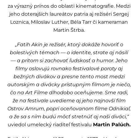
za výrazný prínos do oblasti kinematografie. Medzi
jeho doterajších laureátov patria aj režiséri Sergej
Loznica, Miloslav Luther, Béla Tarr či kameraman
Martin Štrba.
„Fatih Akin je režisér, ktorý dokáže hovoriť o
bolestivých témach — o identite, strate aj násilí
— a pritom si zachovať ľudskosť a humor. Jeho
filmy oslovujú rovnako festivalové poroty aj
bežných divákov a presne tento most medzi
autorským a divácky prístupným filmom je niečo,
čo na Art Filme dlhodobo oceňujeme. Sme radi,
že na festivale uvedieme aj jeho najnovší film
Ostrov Amrum, popri oceňovanom filme Odnikiaľ,
a že sa s ním budú môcť stretnúť aj naši diváci,“
uviedol umelecký riaditeľ festivalu
Martin Palúch.