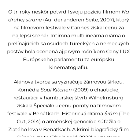
O tri roky neskôr potvrdil svoju pozíciu filmom
Na
druhej strane
(Auf der anderen Seite, 2007), ktorý
na filmovom festivale v Cannes získal cenu za
najlepší scenár. Intímna multilineárna dráma o
prelínajúcich sa osudoch tureckých a nemeckých
postáv bola ocenená aj prvým ročníkom Ceny LUX
Európskeho parlamentu za európsku
kinematografiu.
Akinova tvorba sa vyznačuje žánrovou šírkou.
Komédia
Soul Kitchen
(2009) o chaotickej
reštaurácii v hamburskej štvrti Wilhelmsburg
získala Špeciálnu cenu poroty na filmovom
festivale v Benátkach. Historická dráma
Šrám
(The
Cut, 2014) o arménskej genocíde súťažila o
Zlatého leva v Benátkach. A krimi-biografický film