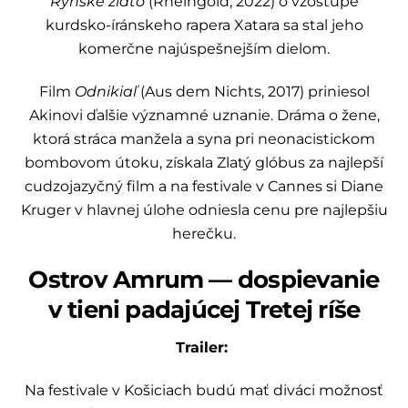
Rýnske zlato
(Rheingold, 2022) o vzostupe
kurdsko-íránskeho rapera Xatara sa stal jeho
komerčne najúspešnejším dielom.
Film
Odnikiaľ
(Aus dem Nichts, 2017) priniesol
Akinovi ďalšie významné uznanie. Dráma o žene,
ktorá stráca manžela a syna pri neonacistickom
bombovom útoku, získala Zlatý glóbus za najlepší
cudzojazyčný film a na festivale v Cannes si Diane
Kruger v hlavnej úlohe odniesla cenu pre najlepšiu
herečku.
Ostrov Amrum — dospievanie
v tieni padajúcej Tretej ríše
Trailer:
Na festivale v Košiciach budú mať diváci možnosť