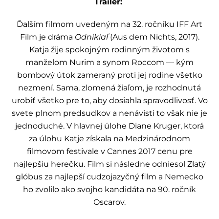
Trailer:
Ďalším filmom uvedeným na 32. ročníku IFF Art
Film je dráma
Odnikiaľ
(Aus dem Nichts, 2017).
Katja žije spokojným rodinným životom s
manželom Nurim a synom Roccom — kým
bombový útok zameraný proti jej rodine všetko
nezmení. Sama, zlomená žiaľom, je rozhodnutá
urobiť všetko pre to, aby dosiahla spravodlivosť. Vo
svete plnom predsudkov a nenávisti to však nie je
jednoduché. V hlavnej úlohe Diane Kruger, ktorá
za úlohu Katje získala na Medzinárodnom
filmovom festivale v Cannes 2017 cenu pre
najlepšiu herečku. Film si následne odniesol Zlatý
glóbus za najlepší cudzojazyčný film a Nemecko
ho zvolilo ako svojho kandidáta na 90. ročník
Oscarov.