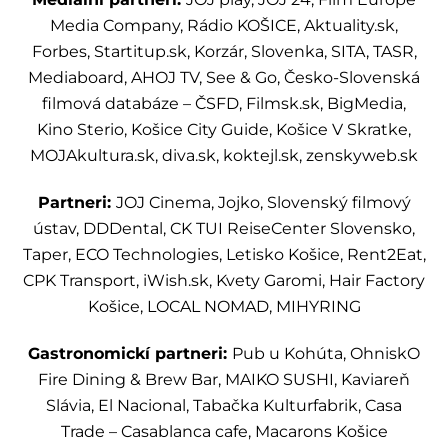
Media Company, Rádio KOŠICE, Aktuality.sk,
Forbes, Startitup.sk, Korzár, Slovenka, SITA, TASR,
Mediaboard, AHOJ TV, See & Go, Česko-Slovenská
filmová databáze – ČSFD, Filmsk.sk, BigMedia,
Kino Sterio, Košice City Guide, Košice V Skratke,
MOJAkultura.sk, diva.sk, koktejl.sk, zenskyweb.sk
Partneri:
JOJ Cinema, Jojko, Slovenský filmový
ústav, DDDental, CK TUI ReiseCenter Slovensko,
Taper, ECO Technologies, Letisko Košice, Rent2Eat,
CPK Transport, iWish.sk, Kvety Garomi, Hair Factory
Košice, LOCAL NOMAD, MIHYRING
Gastronomickí partneri:
Pub u Kohúta, OhniskO
Fire Dining & Brew Bar, MAIKO SUSHI, Kaviareň
Slávia, El Nacional, Tabačka Kulturfabrik, Casa
Trade – Casablanca cafe, Macarons Košice