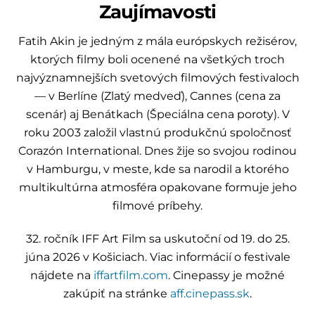
Zaujímavosti
Fatih Akin je jedným z mála európskych režisérov,
ktorých filmy boli ocenené na všetkých troch
najvýznamnejších svetových filmových festivaloch
— v Berlíne (Zlatý medveď), Cannes (cena za
scenár) aj Benátkach (Špeciálna cena poroty). V
roku 2003 založil vlastnú produkčnú spoločnosť
Corazón International. Dnes žije so svojou rodinou
v Hamburgu, v meste, kde sa narodil a ktorého
multikultúrna atmosféra opakovane formuje jeho
filmové príbehy.
32. ročník IFF Art Film sa uskutoční od 19. do 25.
júna 2026 v Košiciach. Viac informácií o festivale
nájdete na
iffartfilm.com
. Cinepassy je možné
zakúpiť na stránke
aff.cinepass.sk
.