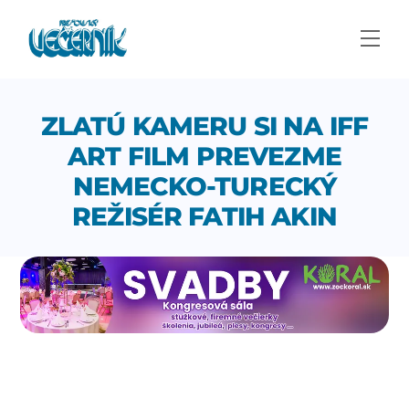
Skip
to
Men
content
ZLATÚ KAMERU SI NA IFF
ART FILM PREVEZME
NEMECKO-TURECKÝ
REŽISÉR FATIH AKIN