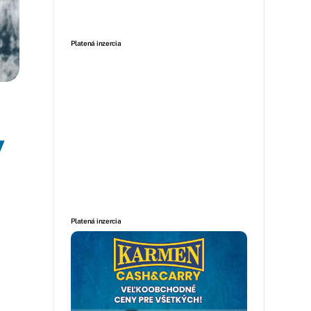
Platená inzercia
y
Platená inzercia