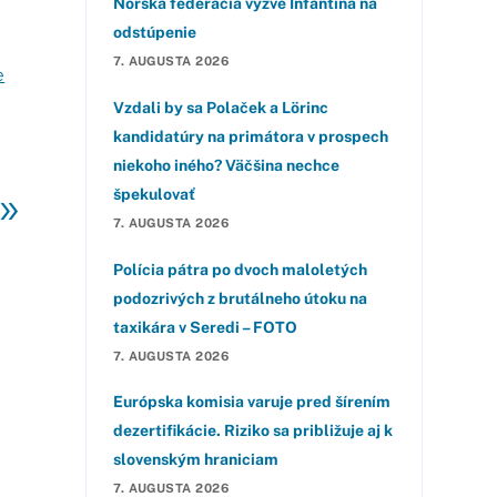
Nórska federácia vyzve Infantina na
odstúpenie
7. AUGUSTA 2026
e
Vzdali by sa Polaček a Lörinc
kandidatúry na primátora v prospech
niekoho iného? Väčšina nechce
»
špekulovať
7. AUGUSTA 2026
Polícia pátra po dvoch maloletých
podozrivých z brutálneho útoku na
taxikára v Seredi – FOTO
7. AUGUSTA 2026
Európska komisia varuje pred šírením
dezertifikácie. Riziko sa približuje aj k
slovenským hraniciam
7. AUGUSTA 2026