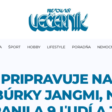
A
ŠPORT
HOBBY
LIFESTYLE
PORADŇA
NEMOC
 PRIPRAVUJE N
BÚRKY JANGMI,
ANILA 9 ĽUDÍ A 