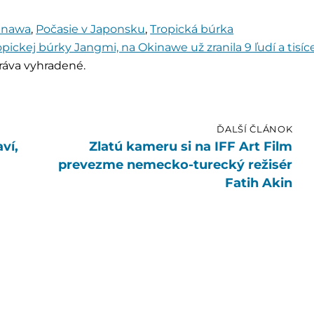
inawa
,
Počasie v Japonsku
,
Tropická búrka
opickej búrky Jangmi, na Okinawe už zranila 9 ľudí a tisíc
ráva vyhradené.
ĎALŠÍ ČLÁNOK
ví,
Zlatú kameru si na IFF Art Film
prevezme nemecko-turecký režisér
Fatih Akin