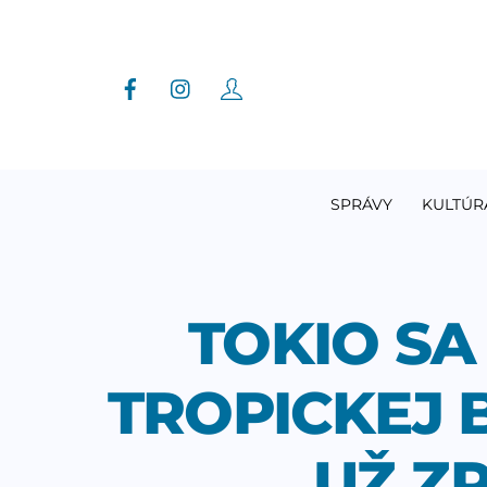
Skip
to
content
SPRÁVY
KULTÚR
TOKIO SA
TROPICKEJ 
UŽ ZR