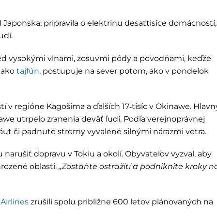
 Japonska, pripravila o elektrinu desaťtisíce domácností,
udí.
ed vysokými vlnami, zosuvmi pôdy a povodňami, keďže
á ako
tajfún
, postupuje na sever potom, ako v pondelok
tí v regióne Kagošima a ďalších 17‑tisíc v Okinawe. Hlavn
awe utrpelo zranenia deväť ľudí. Podľa verejnoprávnej
áut či padnuté stromy vyvalené silnými nárazmi vetra.
u narušiť dopravu v Tokiu a okolí. Obyvateľov vyzval, aby
hrozené oblasti.
„Zostaňte ostražití a podniknite kroky n
Airlines
zrušili spolu približne 600 letov plánovaných na