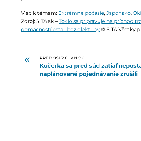
Viac k témam:
Extrémne počasie
,
Japonsko
,
Ok
Zdroj: SITA.sk –
Tokio sa pripravuje na príchod tr
domácností ostali bez elektriny
© SITA Všetky p
«
PREDOŠLÝ ČLÁNOK
Kučerka sa pred súd zatiaľ neposta
naplánované pojednávanie zrušili