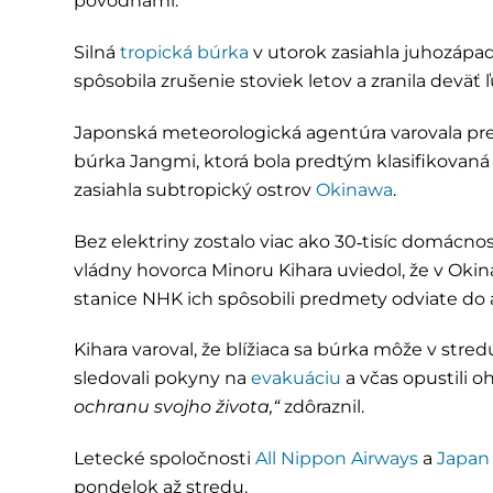
povodňami.
Silná
tropická búrka
v utorok zasiahla juhozápad
spôsobila zrušenie stoviek letov a zranila deväť ľ
Japonská meteorologická agentúra varovala pr
búrka Jangmi, ktorá bola predtým klasifikovan
zasiahla subtropický ostrov
Okinawa
.
Bez elektriny zostalo viac ako 30‑tisíc domácnos
vládny hovorca Minoru Kihara uviedol, že v Okin
stanice NHK ich spôsobili predmety odviate do 
Kihara varoval, že blížiaca sa búrka môže v stred
sledovali pokyny na
evakuáciu
a včas opustili o
ochranu svojho života,“
zdôraznil.
Letecké spoločnosti
All Nippon Airways
a
Japan 
pondelok až stredu.